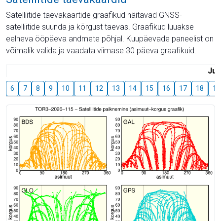
Satelliitide taevakaartide graafikud näitavad GNSS-
satelliitide suunda ja kõrgust taevas. Graafikud luuakse
eelneva ööpäeva andmete põhjal. Kuupäevade paneelist on
võimalik valida ja vaadata viimase 30 päeva graafikuid.
Juu
6
7
8
9
10
11
12
13
14
15
16
17
18
19