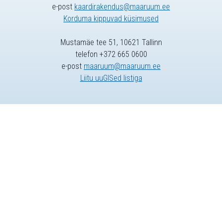
e-post
kaardirakendus@maaruum.ee
Korduma kippuvad küsimused
Mustamäe tee 51, 10621 Tallinn
telefon +372 665 0600
e-post
maaruum@maaruum.ee
Liitu uuGISed listiga