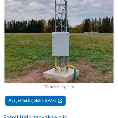
Tõravere tugijaam
Ava jaama kirjeldus GPA-s
Satelliitide taevakaardid