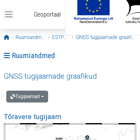
Liigu edasi põhisisu juurde
Geoportaal
Avaleht
Ruumiandmed
ESTPOS
GNSS tugijaamade graafikud
Ava menüü: Ruumiandmed
Ruumiandmed
GNSS tugijaamade graafikud
Tugijaamad
Tõravere tugijaam