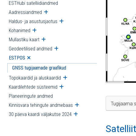
ESTHubi satelliidiandmed
Aadressiandmed
Ava alammenüü
Haldus- ja asustusjaotus
Ava alammenüü
Kohanimed
Ava alammenüü
Mullastiku kaart
Ava alammenüü
Geodeetilised andmed
Ava alammenüü
ESTPOS
Ava alammenüü
GNSS tugijaamade graafikud
Topokaardid ja aluskaardid
Ava alammenüü
Kaardilehtede süsteemid
Ava alammenüü
Planeeringute andmed
Tugijaama s
Kinnisvara tehingute andmebaas
Ava alammenüü
30 päeva kaardi väljakutse 2024
Ava alammenüü
Satelli