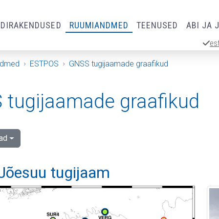
RDIRAKENDUSED
RUUMIANDMED
TEENUSED
ABI JA 
es
ndmed
ESTPOS
GNSS tugijaamade graafikud
tugijaamade graafikud
ad
Jõesuu tugijaam