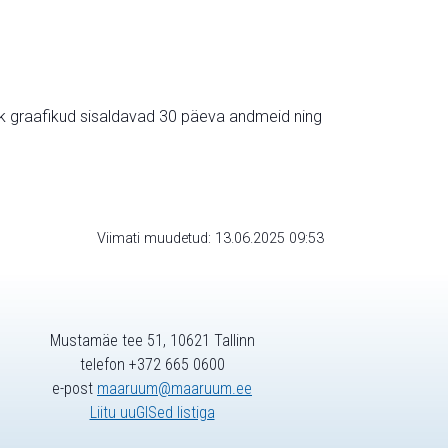
ik graafikud sisaldavad 30 päeva andmeid ning
Viimati muudetud: 13.06.2025 09:53
Mustamäe tee 51, 10621 Tallinn
telefon +372 665 0600
e-post
maaruum@maaruum.ee
Liitu uuGISed listiga