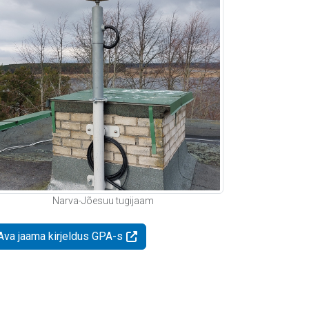
Narva-Jõesuu tugijaam
Ava jaama kirjeldus GPA-s