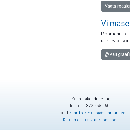
Vaata reaala
Viimase
Rippmenüüst s
uuenevad kord
Vali graaf
Kaardirakenduse tugi
telefon +372 665 0600
e-post
kaardirakendus@maaruum.ee
Korduma kippuvad küsimused