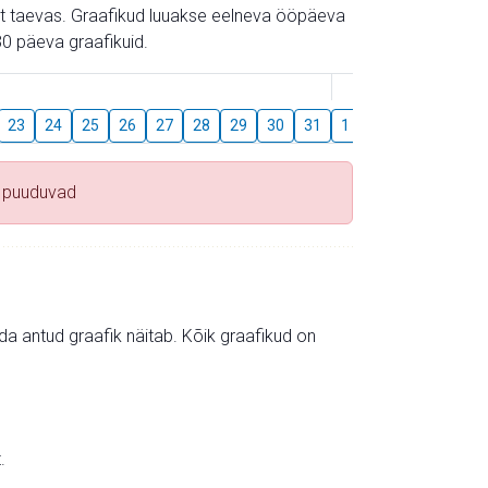
gust taevas. Graafikud luuakse eelneva ööpäeva
0 päeva graafikuid.
August
23
24
25
26
27
28
29
30
31
1
2
3
4
5
 puuduvad
mida antud graafik näitab. Kõik graafikud on
.