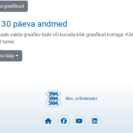
ja graafikuid
 30 päeva andmed
aab valida graafiku tüübi või kuvada kõik graafikud korraga. Kõ
 tunnis.
iku tüüp