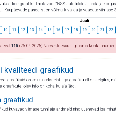
aevakaartide graafikud näitavad GNSS-satelliitide suunda ja kõr
l. Kuupäevade paneelist on võimalik valida ja vaadata viimase 3
Juuli
10
11
12
13
14
15
16
17
18
19
20
21
22
päeval
115
(25.04.2025) Narva-Jõesuu tugijaama kohta andmed
i kvaliteedi graafikud
teedi graafikuid on kokku kaksteist. Iga graafiku all on selgitus, 
ja graafikutel olev info on kohaliku aja järgi.
a graafikud
fikud kuvavad viimase tunni aja andmeid ning uuenevad iga minut