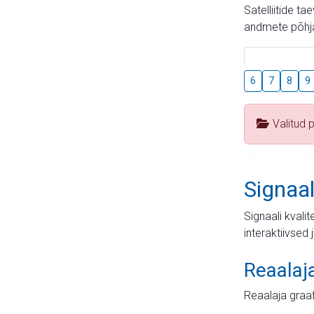
Satelliitide t
andmete põhja
6
7
8
9
Valitud 
Signaal
Signaali kvali
interaktiivsed 
Reaalaj
Reaalaja graa