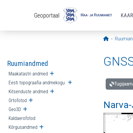
Liigu edasi põhisisu juurde
Geoportaal
KAA
Avaleht
Ruumia
GNSS 
Ruumiandmed
Maakatastri andmed
Ava alammenüü
Eesti topograafia andmekogu
Ava alammenüü
Tugijaam
Kitsenduste andmed
Ava alammenüü
Ortofotod
Ava alammenüü
Narva-
Geo3D
Ava alammenüü
Kaldaerofotod
Kõrgusandmed
Ava alammenüü