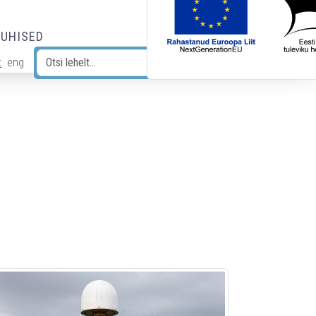
JUHISED
t
eng
Otsi