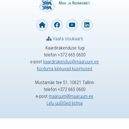
Vaata sisukaarti
Kaardirakenduse tugi
telefon +372 665 0600
e-post
kaardirakendus@maaruum.ee
Korduma kippuvad küsimused
Mustamäe tee 51, 10621 Tallinn
telefon +372 665 0600
e-post
maaruum@maaruum.ee
Liitu uuGISed listiga