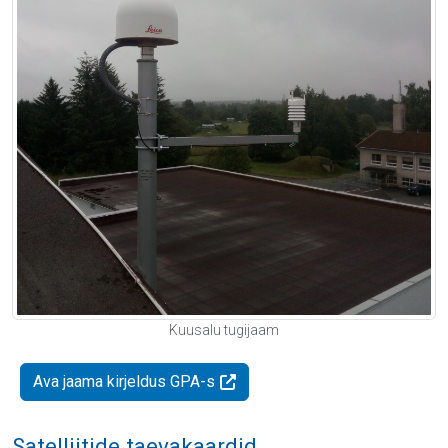
Kuusalu tugijaam
Ava jaama kirjeldus GPA-s
Satelliitide taevakaardid