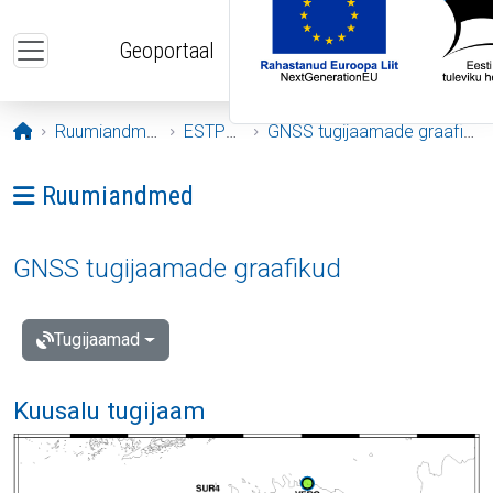
Liigu edasi põhisisu juurde
Geoportaal
Avaleht
Ruumiandmed
ESTPOS
GNSS tugijaamade graafikud
Ava menüü: Ruumiandmed
Ruumiandmed
GNSS tugijaamade graafikud
Tugijaamad
Kuusalu tugijaam