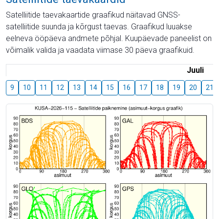
Satelliitide taevakaartide graafikud näitavad GNSS-
satelliitide suunda ja kõrgust taevas. Graafikud luuakse
eelneva ööpäeva andmete põhjal. Kuupäevade paneelist on
võimalik valida ja vaadata viimase 30 päeva graafikuid.
Juuli
9
10
11
12
13
14
15
16
17
18
19
20
21