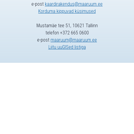
e-post
kaardirakendus@maaruum.ee
Korduma kippuvad küsimused
Mustamäe tee 51, 10621 Tallinn
telefon +372 665 0600
e-post
maaruum@maaruum.ee
Liitu uuGISed listiga