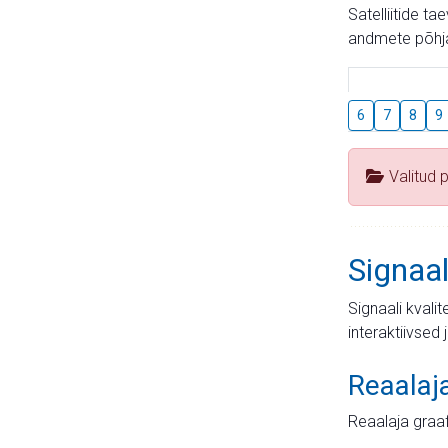
Satelliitide t
andmete põhja
6
7
8
9
Valitud 
Signaal
Signaali kvali
interaktiivsed 
Reaalaj
Reaalaja graa