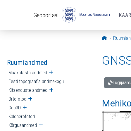
Liigu edasi põhisisu juurde
Geoportaal
KAA
Avaleht
Ruumia
GNSS 
Ruumiandmed
Maakatastri andmed
Ava alammenüü
Eesti topograafia andmekogu
Ava alammenüü
Tugijaam
Kitsenduste andmed
Ava alammenüü
Ortofotod
Ava alammenüü
Mehiko
Geo3D
Ava alammenüü
Kaldaerofotod
Kõrgusandmed
Ava alammenüü