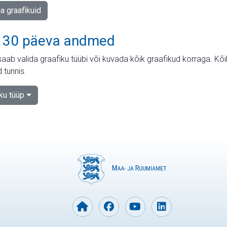
ja graafikuid
 30 päeva andmed
aab valida graafiku tüübi või kuvada kõik graafikud korraga. Kõ
 tunnis.
iku tüüp