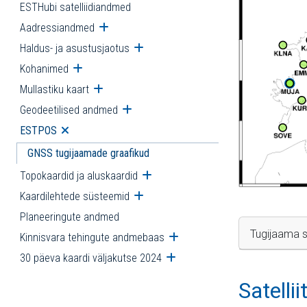
ESTHubi satelliidiandmed
Aadressiandmed
Ava alammenüü
Haldus- ja asustusjaotus
Ava alammenüü
Kohanimed
Ava alammenüü
Mullastiku kaart
Ava alammenüü
Geodeetilised andmed
Ava alammenüü
ESTPOS
Ava alammenüü
GNSS tugijaamade graafikud
Topokaardid ja aluskaardid
Ava alammenüü
Kaardilehtede süsteemid
Ava alammenüü
Planeeringute andmed
Tugijaama s
Kinnisvara tehingute andmebaas
Ava alammenüü
30 päeva kaardi väljakutse 2024
Ava alammenüü
Satelli