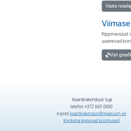
Vaata reaala
Viimase
Rippmenüüst s
uuenevad kord
Vali graaf
Kaardirakenduse tugi
telefon +372 665 0600
e-post
kaardirakendus@maaruum.ee
Korduma kippuvad küsimused