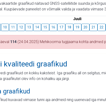
aevakaartide graafikud näitavad GNSS-satelliitide suunda ja kõr
l. Kuupäevade paneelist on võimalik valida ja vaadata viimase 3
Juuli
10
11
12
13
14
15
16
17
18
19
20
21
22
päeval
114
(24.04.2025) Mehikoorma tugijaama kohta andmed 
i kvaliteedi graafikud
teedi graafikuid on kokku kaksteist. Iga graafiku all on selgitus, 
ja graafikutel olev info on kohaliku aja järgi.
a graafikud
fikud kuvavad viimase tunni aja andmeid ning uuenevad iga minut