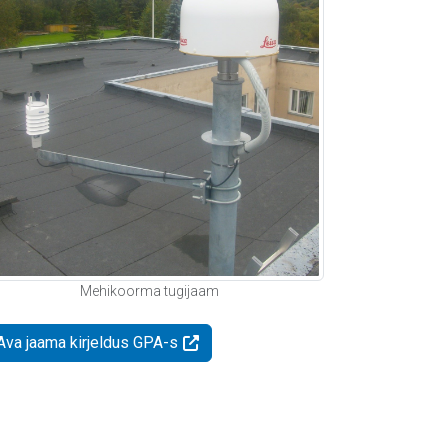
Mehikoorma tugijaam
Ava jaama kirjeldus GPA-s