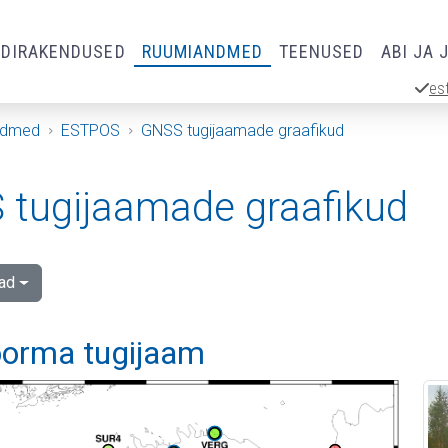
RDIRAKENDUSED
RUUMIANDMED
TEENUSED
ABI JA 
es
ndmed
ESTPOS
GNSS tugijaamade graafikud
tugijaamade graafikud
ad
orma tugijaam