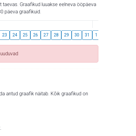
gust taevas. Graafikud luuakse eelneva ööpäeva
0 päeva graafikuid.
August
23
24
25
26
27
28
29
30
31
1
2
3
4
5
puuduvad
mida antud graafik näitab. Kõik graafikud on
.