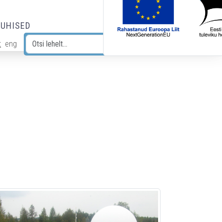
JUHISED
t
eng
Otsi