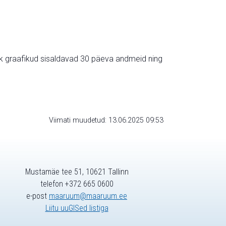
ik graafikud sisaldavad 30 päeva andmeid ning
Viimati muudetud: 13.06.2025 09:53
Mustamäe tee 51, 10621 Tallinn
telefon +372 665 0600
e-post
maaruum@maaruum.ee
Liitu uuGISed listiga