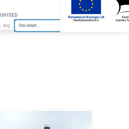
JUHISED
t
eng
Otsi