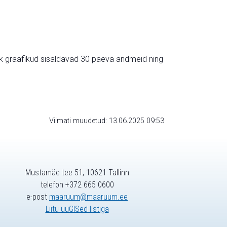
ik graafikud sisaldavad 30 päeva andmeid ning
Viimati muudetud: 13.06.2025 09:53
Mustamäe tee 51, 10621 Tallinn
telefon +372 665 0600
e-post
maaruum@maaruum.ee
Liitu uuGISed listiga