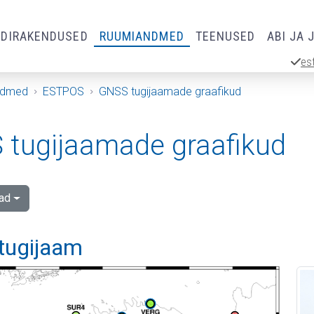
RDIRAKENDUSED
RUUMIANDMED
TEENUSED
ABI JA 
es
ndmed
ESTPOS
GNSS tugijaamade graafikud
tugijaamade graafikud
ad
 tugijaam