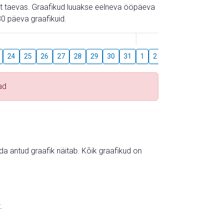
gust taevas. Graafikud luuakse eelneva ööpäeva
0 päeva graafikuid.
August
24
25
26
27
28
29
30
31
1
2
3
4
5
6
ad
mida antud graafik näitab. Kõik graafikud on
.