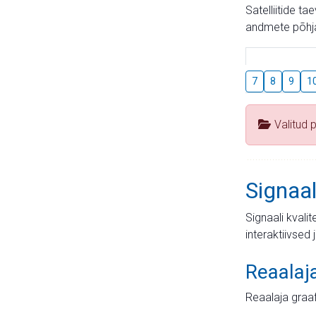
Satelliitide t
andmete põhja
7
8
9
1
Valitud 
Signaal
Signaali kvali
interaktiivsed 
Reaalaj
Reaalaja graa