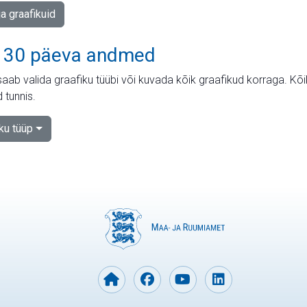
ja graafikuid
 30 päeva andmed
aab valida graafiku tüübi või kuvada kõik graafikud korraga. Kõ
 tunnis.
iku tüüp