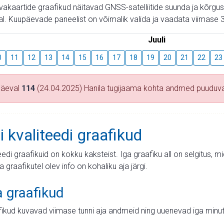
aevakaartide graafikud näitavad GNSS-satelliitide suunda ja kõr
l. Kuupäevade paneelist on võimalik valida ja vaadata viimase 3
Juuli
0
11
12
13
14
15
16
17
18
19
20
21
22
23
päeval
114
(24.04.2025) Hanila tugijaama kohta andmed puuduv
i kvaliteedi graafikud
teedi graafikuid on kokku kaksteist. Iga graafiku all on selgitus, 
ja graafikutel olev info on kohaliku aja järgi.
a graafikud
fikud kuvavad viimase tunni aja andmeid ning uuenevad iga minut