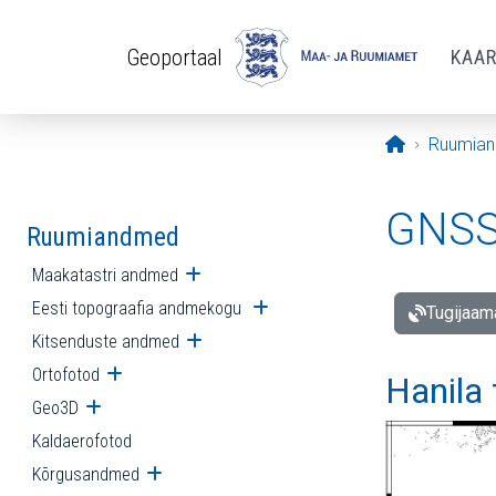
Liigu edasi põhisisu juurde
Geoportaal
KAA
Avaleht
Ruumia
GNSS 
Ruumiandmed
Maakatastri andmed
Ava alammenüü
Eesti topograafia andmekogu
Ava alammenüü
Tugijaam
Kitsenduste andmed
Ava alammenüü
Ortofotod
Ava alammenüü
Hanila
Geo3D
Ava alammenüü
Kaldaerofotod
Kõrgusandmed
Ava alammenüü