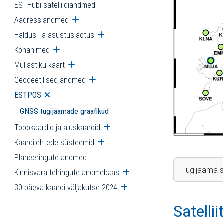
ESTHubi satelliidiandmed
Aadressiandmed
Ava alammenüü
Haldus- ja asustusjaotus
Ava alammenüü
Kohanimed
Ava alammenüü
Mullastiku kaart
Ava alammenüü
Geodeetilised andmed
Ava alammenüü
ESTPOS
Ava alammenüü
GNSS tugijaamade graafikud
Topokaardid ja aluskaardid
Ava alammenüü
Kaardilehtede süsteemid
Ava alammenüü
Planeeringute andmed
Tugijaama s
Kinnisvara tehingute andmebaas
Ava alammenüü
30 päeva kaardi väljakutse 2024
Ava alammenüü
Satelli