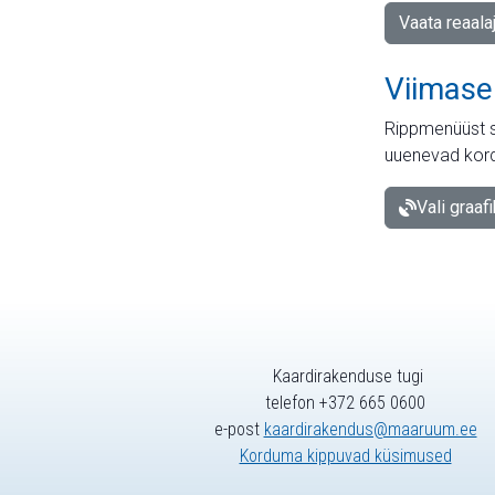
Vaata reaala
Viimase
Rippmenüüst s
uuenevad kord
Vali graaf
Kaardirakenduse tugi
telefon +372 665 0600
e-post
kaardirakendus@maaruum.ee
Korduma kippuvad küsimused