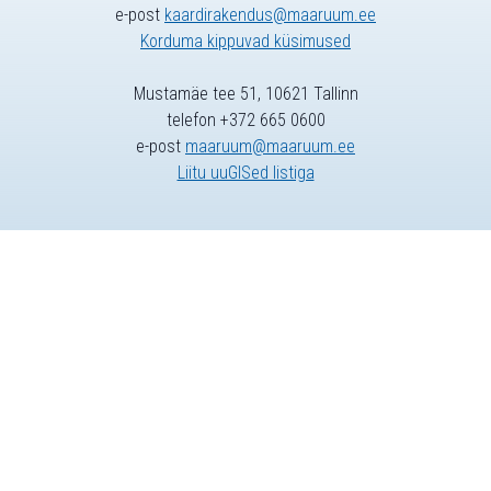
e-post
kaardirakendus@maaruum.ee
Korduma kippuvad küsimused
Mustamäe tee 51, 10621 Tallinn
telefon +372 665 0600
e-post
maaruum@maaruum.ee
Liitu uuGISed listiga