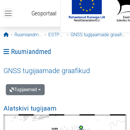
Liigu edasi põhisisu juurde
Geoportaal
Avaleht
Ruumiandmed
ESTPOS
GNSS tugijaamade graafikud
Ava menüü: Ruumiandmed
Ruumiandmed
GNSS tugijaamade graafikud
Tugijaamad
Alatskivi tugijaam