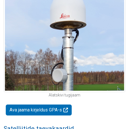
Alatskivi tugijaam
Ava jaama kirjeldus GPA-s
Satelliitide taevakaardid