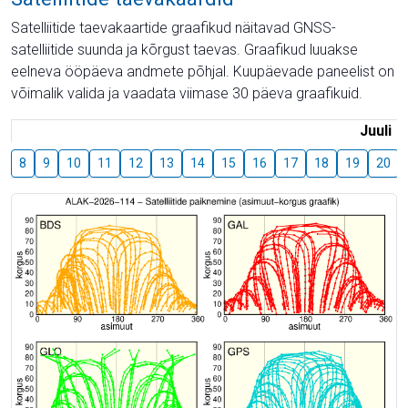
Satelliitide taevakaartide graafikud näitavad GNSS-
satelliitide suunda ja kõrgust taevas. Graafikud luuakse
eelneva ööpäeva andmete põhjal. Kuupäevade paneelist on
võimalik valida ja vaadata viimase 30 päeva graafikuid.
Juuli
8
9
10
11
12
13
14
15
16
17
18
19
20