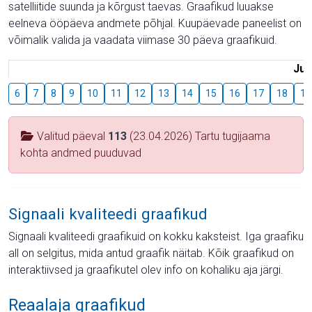
satelliitide suunda ja kõrgust taevas. Graafikud luuakse
eelneva ööpäeva andmete põhjal. Kuupäevade paneelist on
võimalik valida ja vaadata viimase 30 päeva graafikuid.
Juu
6
7
8
9
10
11
12
13
14
15
16
17
18
19
Valitud päeval
113
(23.04.2026) Tartu tugijaama
kohta andmed puuduvad
Signaali kvaliteedi graafikud
Signaali kvaliteedi graafikuid on kokku kaksteist. Iga graafiku
all on selgitus, mida antud graafik näitab. Kõik graafikud on
interaktiivsed ja graafikutel olev info on kohaliku aja järgi.
Reaalaja graafikud