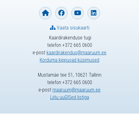
Vaata sisukaarti
Kaardirakenduse tugi
telefon +372 665 0600
e-post
kaardirakendus@maaruum.ee
Korduma kippuvad küsimused
Mustamäe tee 51, 10621 Tallinn
telefon +372 665 0600
e-post
maaruum@maaruum.ee
Liitu uuGISed listiga