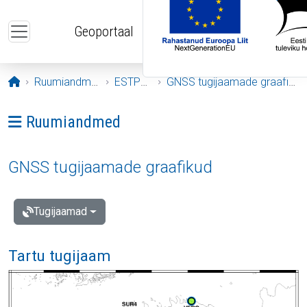
Liigu edasi põhisisu juurde
Geoportaal
Avaleht
Ruumiandmed
ESTPOS
GNSS tugijaamade graafikud
Ava menüü: Ruumiandmed
Ruumiandmed
GNSS tugijaamade graafikud
Tugijaamad
Tartu tugijaam