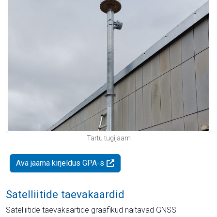
Tartu tugijaam
Ava jaama kirjeldus GPA-s
Satelliitide taevakaardid
Satelliitide taevakaartide graafikud näitavad GNSS-