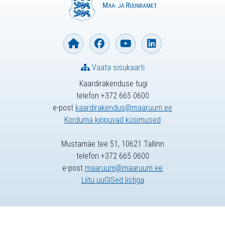
Vaata sisukaarti
Kaardirakenduse tugi
telefon +372 665 0600
e-post
kaardirakendus@maaruum.ee
Korduma kippuvad küsimused
Mustamäe tee 51, 10621 Tallinn
telefon +372 665 0600
e-post
maaruum@maaruum.ee
Liitu uuGISed listiga