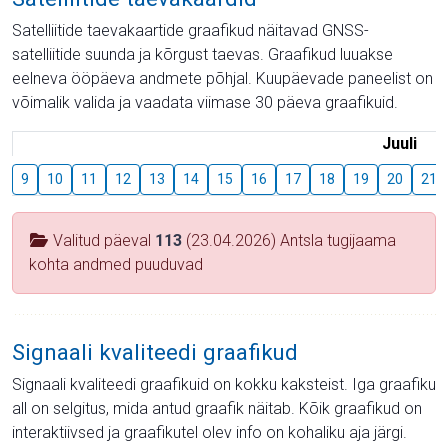
Satelliitide taevakaartide graafikud näitavad GNSS-
satelliitide suunda ja kõrgust taevas. Graafikud luuakse
eelneva ööpäeva andmete põhjal. Kuupäevade paneelist on
võimalik valida ja vaadata viimase 30 päeva graafikuid.
Juuli
9
10
11
12
13
14
15
16
17
18
19
20
21
Valitud päeval
113
(23.04.2026) Antsla tugijaama
kohta andmed puuduvad
Signaali kvaliteedi graafikud
Signaali kvaliteedi graafikuid on kokku kaksteist. Iga graafiku
all on selgitus, mida antud graafik näitab. Kõik graafikud on
interaktiivsed ja graafikutel olev info on kohaliku aja järgi.