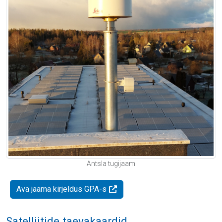
Antsla tugijaam
Ava jaama kirjeldus GPA-s
Satelliitide taevakaardid