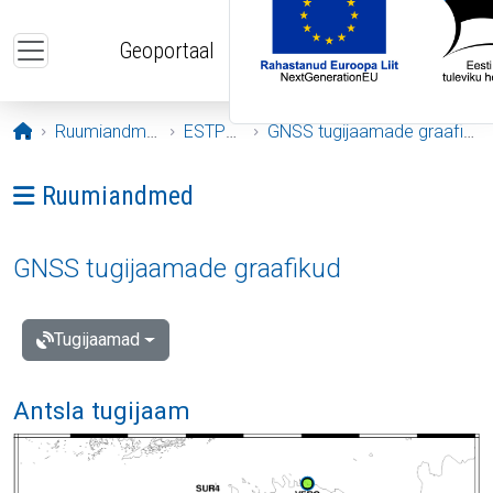
Liigu edasi põhisisu juurde
Geoportaal
Avaleht
Ruumiandmed
ESTPOS
GNSS tugijaamade graafikud
Ava menüü: Ruumiandmed
Ruumiandmed
GNSS tugijaamade graafikud
Tugijaamad
Antsla tugijaam