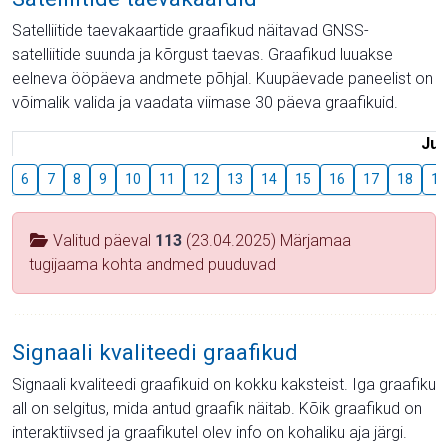
Satelliitide taevakaartide graafikud näitavad GNSS-
satelliitide suunda ja kõrgust taevas. Graafikud luuakse
eelneva ööpäeva andmete põhjal. Kuupäevade paneelist on
võimalik valida ja vaadata viimase 30 päeva graafikuid.
Juu
6
7
8
9
10
11
12
13
14
15
16
17
18
19
Valitud päeval
113
(23.04.2025) Märjamaa
tugijaama kohta andmed puuduvad
Signaali kvaliteedi graafikud
Signaali kvaliteedi graafikuid on kokku kaksteist. Iga graafiku
all on selgitus, mida antud graafik näitab. Kõik graafikud on
interaktiivsed ja graafikutel olev info on kohaliku aja järgi.