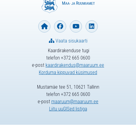
Vaata sisukaarti
Kaardirakenduse tugi
telefon +372 665 0600
e-post
kaardirakendus@maaruum.ee
Korduma kippuvad küsimused
Mustamäe tee 51, 10621 Tallinn
telefon +372 665 0600
e-post
maaruum@maaruum.ee
Liitu uuGISed listiga