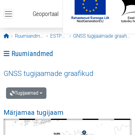
Liigu edasi põhisisu juurde
Geoportaal
Avaleht
Ruumiandmed
ESTPOS
GNSS tugijaamade graafikud
Ava menüü: Ruumiandmed
Ruumiandmed
GNSS tugijaamade graafikud
Tugijaamad
Märjamaa tugijaam