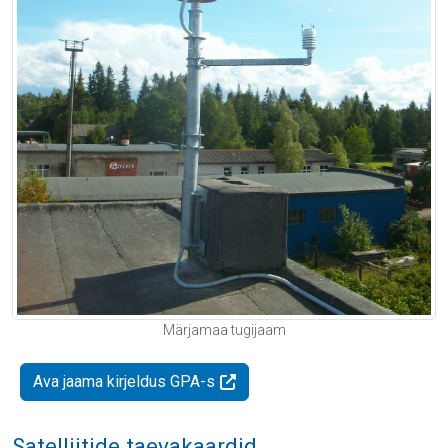
Märjamaa tugijaam
Ava jaama kirjeldus GPA-s
Satelliitide taevakaardid