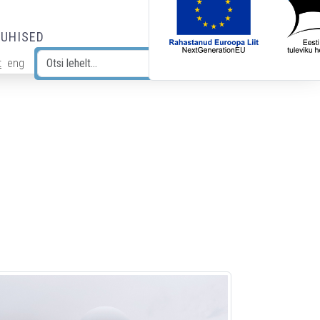
JUHISED
t
eng
Otsi