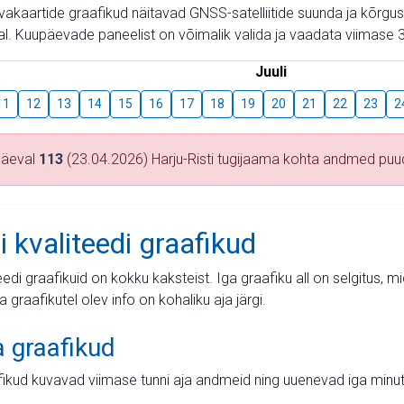
aevakaartide graafikud näitavad GNSS-satelliitide suunda ja kõr
l. Kuupäevade paneelist on võimalik valida ja vaadata viimase 3
Juuli
11
12
13
14
15
16
17
18
19
20
21
22
23
2
päeval
113
(23.04.2026) Harju-Risti tugijaama kohta andmed pu
i kvaliteedi graafikud
teedi graafikuid on kokku kaksteist. Iga graafiku all on selgitus, 
ja graafikutel olev info on kohaliku aja järgi.
a graafikud
fikud kuvavad viimase tunni aja andmeid ning uuenevad iga minut