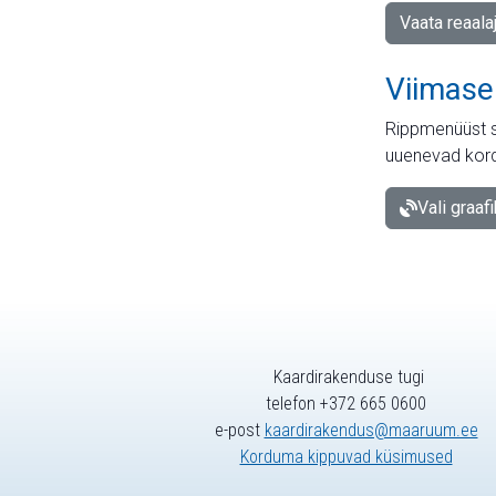
Vaata reaala
Viimase
Rippmenüüst s
uuenevad kord
Vali graaf
Kaardirakenduse tugi
telefon +372 665 0600
e-post
kaardirakendus@maaruum.ee
Korduma kippuvad küsimused