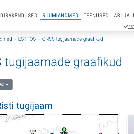
RDIRAKENDUSED
RUUMIANDMED
TEENUSED
ABI JA 
es
ndmed
ESTPOS
GNSS tugijaamade graafikud
tugijaamade graafikud
ad
isti tugijaam