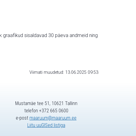
ik graafikud sisaldavad 30 päeva andmeid ning
Viimati muudetud: 13.06.2025 09:53
Mustamäe tee 51, 10621 Tallinn
telefon +372 665 0600
e-post
maaruum@maaruum.ee
Liitu uuGISed listiga