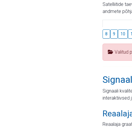
Satelliitide t
andmete põhja
8
9
10
Valitud 
Signaal
Signaali kvali
interaktiivsed 
Reaalaj
Reaalaja graa