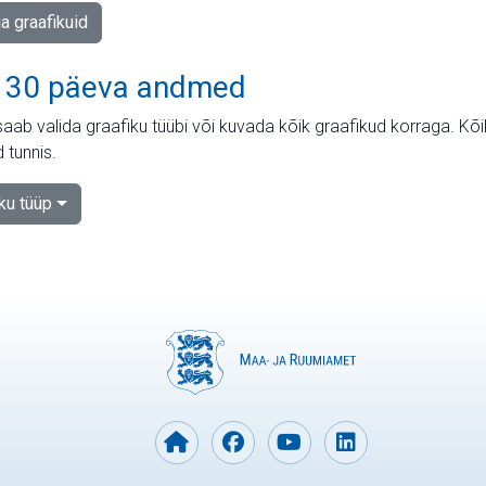
ja graafikuid
 30 päeva andmed
aab valida graafiku tüübi või kuvada kõik graafikud korraga. Kõ
 tunnis.
iku tüüp