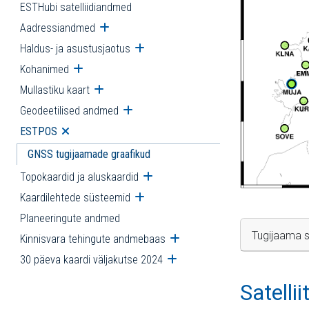
ESTHubi satelliidiandmed
Aadressiandmed
Ava alammenüü
Haldus- ja asustusjaotus
Ava alammenüü
Kohanimed
Ava alammenüü
Mullastiku kaart
Ava alammenüü
Geodeetilised andmed
Ava alammenüü
ESTPOS
Ava alammenüü
GNSS tugijaamade graafikud
Topokaardid ja aluskaardid
Ava alammenüü
Kaardilehtede süsteemid
Ava alammenüü
Planeeringute andmed
Tugijaama s
Kinnisvara tehingute andmebaas
Ava alammenüü
30 päeva kaardi väljakutse 2024
Ava alammenüü
Satelli