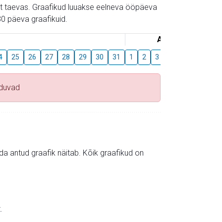
gust taevas. Graafikud luuakse eelneva ööpäeva
0 päeva graafikuid.
August
4
25
26
27
28
29
30
31
1
2
3
4
5
6
7
uduvad
mida antud graafik näitab. Kõik graafikud on
.