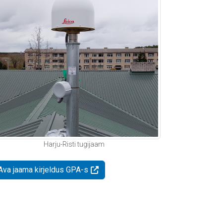
Harju-Risti tugijaam
Ava jaama kirjeldus GPA-s