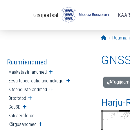
Liigu edasi põhisisu juurde
Geoportaal
KAA
Avaleht
Ruumia
GNSS 
Ruumiandmed
Maakatastri andmed
Ava alammenüü
Eesti topograafia andmekogu
Ava alammenüü
Tugijaam
Kitsenduste andmed
Ava alammenüü
Ortofotod
Ava alammenüü
Harju-R
Geo3D
Ava alammenüü
Kaldaerofotod
Kõrgusandmed
Ava alammenüü