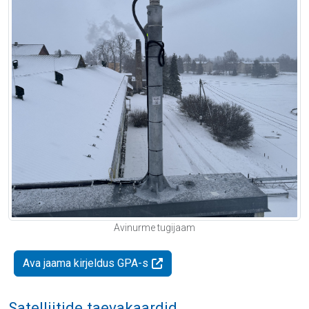
Avinurme tugijaam
Ava jaama kirjeldus GPA-s
Satelliitide taevakaardid