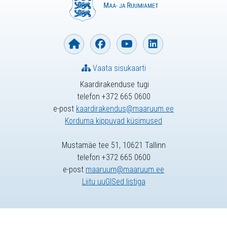
Vaata sisukaarti
Kaardirakenduse tugi
telefon +372 665 0600
e-post
kaardirakendus@maaruum.ee
Korduma kippuvad küsimused
Mustamäe tee 51, 10621 Tallinn
telefon +372 665 0600
e-post
maaruum@maaruum.ee
Liitu uuGISed listiga