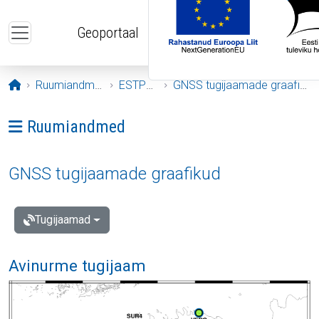
Liigu edasi põhisisu juurde
Geoportaal
Avaleht
Ruumiandmed
ESTPOS
GNSS tugijaamade graafikud
Ava menüü: Ruumiandmed
Ruumiandmed
GNSS tugijaamade graafikud
Tugijaamad
Avinurme tugijaam