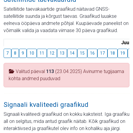
Satelliitide taevakaartide graafikud näitavad GNSS-
satelliitide suunda ja kõrgust taevas. Graafikud luuakse
eelneva ööpäeva andmete põhjal. Kuupäevade paneelist on
võimalik valida ja vaadata viimase 30 päeva graafikuid.
Juuli
7
8
9
10
11
12
13
14
15
16
17
18
19
2
Valitud päeval
113
(23.04.2025) Avinurme tugijaama
kohta andmed puuduvad
Signaali kvaliteedi graafikud
Signaali kvaliteedi graafikuid on kokku kaksteist. Iga graafiku
all on selgitus, mida antud graafik näitab. Kõik graafikud on
interaktiivsed ja graafikutel olev info on kohaliku aja järgi.