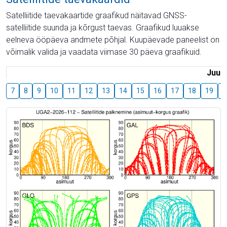
Satelliitide taevakaartide graafikud näitavad GNSS-
satelliitide suunda ja kõrgust taevas. Graafikud luuakse
eelneva ööpäeva andmete põhjal. Kuupäevade paneelist on
võimalik valida ja vaadata viimase 30 päeva graafikuid.
Juuli
7
8
9
10
11
12
13
14
15
16
17
18
19
2