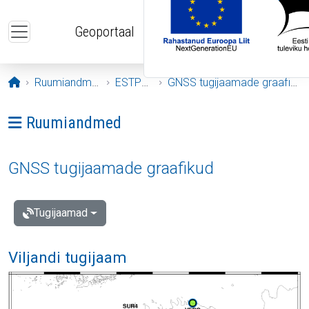
Liigu edasi põhisisu juurde
Geoportaal
Avaleht
Ruumiandmed
ESTPOS
GNSS tugijaamade graafikud
Ava menüü: Ruumiandmed
Ruumiandmed
GNSS tugijaamade graafikud
Tugijaamad
Viljandi tugijaam