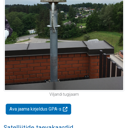
Viljandi tugijaam
Ava jaama kirjeldus GPA-s
Satelliitide taevakaardid