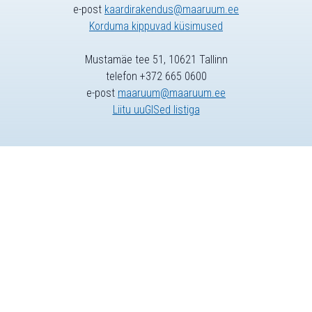
e-post
kaardirakendus@maaruum.ee
Korduma kippuvad küsimused
Mustamäe tee 51, 10621 Tallinn
telefon +372 665 0600
e-post
maaruum@maaruum.ee
Liitu uuGISed listiga