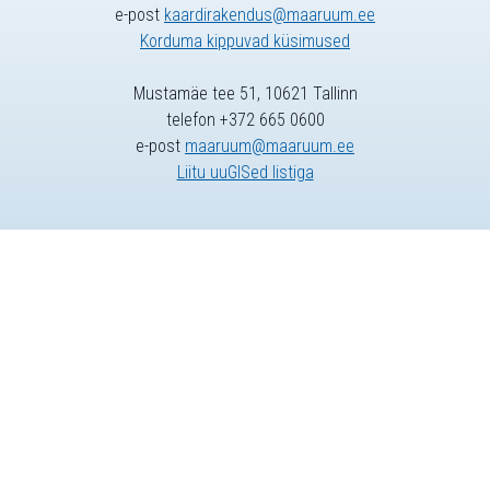
e-post
kaardirakendus@maaruum.ee
Korduma kippuvad küsimused
Mustamäe tee 51, 10621 Tallinn
telefon +372 665 0600
e-post
maaruum@maaruum.ee
Liitu uuGISed listiga