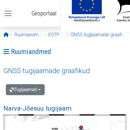
Liigu edasi põhisisu juurde
Geoportaal
Avaleht
Ruumiandmed
ESTPOS
GNSS tugijaamade graafikud
Ava menüü: Ruumiandmed
Ruumiandmed
GNSS tugijaamade graafikud
Tugijaamad
Narva-Jõesuu tugijaam