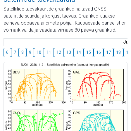
Satelliitide taevakaartide graafikud näitavad GNSS-
satelliitide suunda ja kõrgust taevas. Graafikud luuakse
eelneva ööpäeva andmete põhjal. Kuupäevade paneelist on
võimalik valida ja vaadata viimase 30 päeva graafikuid.
Juu
6
7
8
9
10
11
12
13
14
15
16
17
18
19