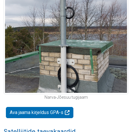
Narva-Jõesuu tugijaam
Ava jaama kirjeldus GPA-s
Satelliitide taevakaardid