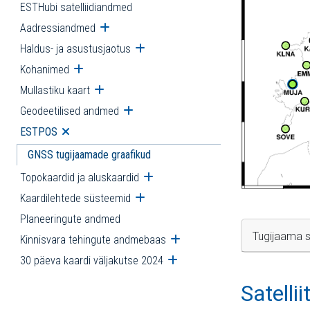
ESTHubi satelliidiandmed
Aadressiandmed
Ava alammenüü
Haldus- ja asustusjaotus
Ava alammenüü
Kohanimed
Ava alammenüü
Mullastiku kaart
Ava alammenüü
Geodeetilised andmed
Ava alammenüü
ESTPOS
Ava alammenüü
GNSS tugijaamade graafikud
Topokaardid ja aluskaardid
Ava alammenüü
Kaardilehtede süsteemid
Ava alammenüü
Planeeringute andmed
Tugijaama s
Kinnisvara tehingute andmebaas
Ava alammenüü
30 päeva kaardi väljakutse 2024
Ava alammenüü
Satelli