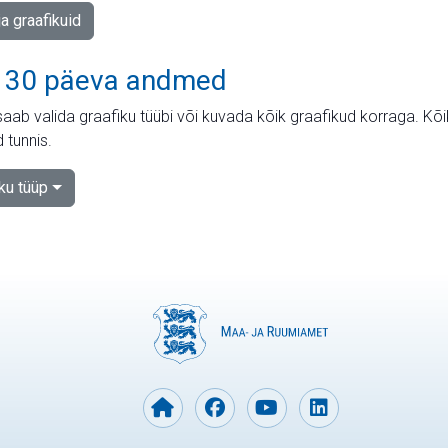
ja graafikuid
 30 päeva andmed
aab valida graafiku tüübi või kuvada kõik graafikud korraga. Kõ
 tunnis.
iku tüüp