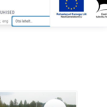
JUHISED
t
eng
Otsi