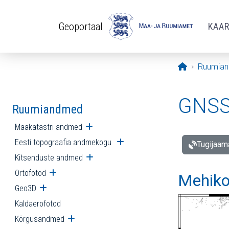
Liigu edasi põhisisu juurde
Geoportaal
KAA
Avaleht
Ruumia
GNSS 
Ruumiandmed
Maakatastri andmed
Ava alammenüü
Eesti topograafia andmekogu
Ava alammenüü
Tugijaam
Kitsenduste andmed
Ava alammenüü
Ortofotod
Ava alammenüü
Mehiko
Geo3D
Ava alammenüü
Kaldaerofotod
Kõrgusandmed
Ava alammenüü