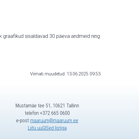
ik graafikud sisaldavad 30 päeva andmeid ning
Viimati muudetud: 13.06.2025 09:53
Mustamäe tee 51, 10621 Tallinn
telefon +372 665 0600
e-post
maaruum@maaruum.ee
Liitu uuGISed listiga