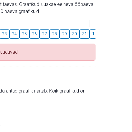
gust taevas. Graafikud luuakse eelneva ööpäeva
0 päeva graafikuid.
August
23
24
25
26
27
28
29
30
31
1
2
3
4
5
puuduvad
mida antud graafik näitab. Kõik graafikud on
.