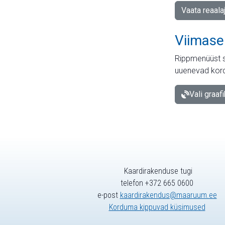
Vaata reaala
Viimase
Rippmenüüst s
uuenevad kord
Vali graaf
Kaardirakenduse tugi
telefon +372 665 0600
e-post
kaardirakendus@maaruum.ee
Korduma kippuvad küsimused