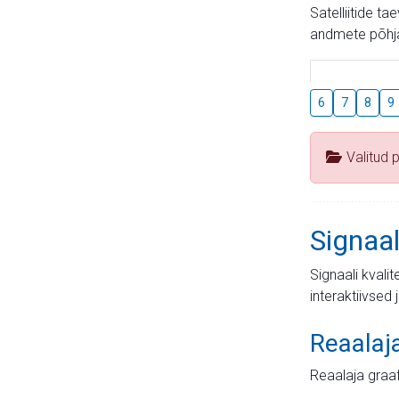
Satelliitide t
andmete põhja
6
7
8
9
Valitud 
Signaal
Signaali kvali
interaktiivsed 
Reaalaj
Reaalaja graa