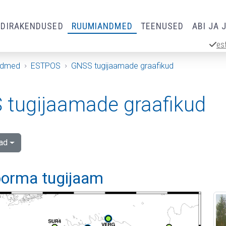
RDIRAKENDUSED
RUUMIANDMED
TEENUSED
ABI JA 
es
ndmed
ESTPOS
GNSS tugijaamade graafikud
tugijaamade graafikud
ad
orma tugijaam