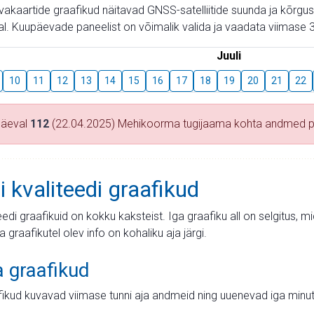
aevakaartide graafikud näitavad GNSS-satelliitide suunda ja kõr
l. Kuupäevade paneelist on võimalik valida ja vaadata viimase 3
Juuli
10
11
12
13
14
15
16
17
18
19
20
21
22
päeval
112
(22.04.2025) Mehikoorma tugijaama kohta andmed 
i kvaliteedi graafikud
teedi graafikuid on kokku kaksteist. Iga graafiku all on selgitus, 
ja graafikutel olev info on kohaliku aja järgi.
a graafikud
fikud kuvavad viimase tunni aja andmeid ning uuenevad iga minut