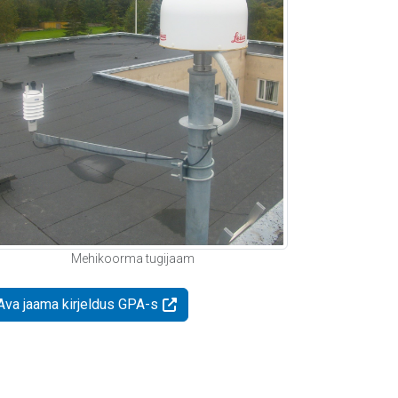
Mehikoorma tugijaam
Ava jaama kirjeldus GPA-s