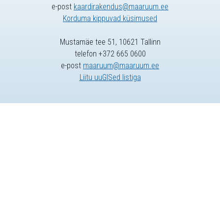
e-post
kaardirakendus@maaruum.ee
Korduma kippuvad küsimused
Mustamäe tee 51, 10621 Tallinn
telefon +372 665 0600
e-post
maaruum@maaruum.ee
Liitu uuGISed listiga