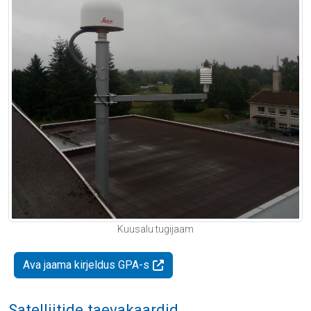
Kuusalu tugijaam
Ava jaama kirjeldus GPA-s
Satelliitide taevakaardid