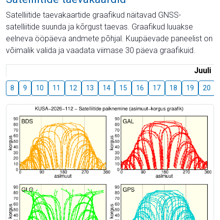
Satelliitide taevakaartide graafikud näitavad GNSS-
satelliitide suunda ja kõrgust taevas. Graafikud luuakse
eelneva ööpäeva andmete põhjal. Kuupäevade paneelist on
võimalik valida ja vaadata viimase 30 päeva graafikuid.
Juuli
8
9
10
11
12
13
14
15
16
17
18
19
20