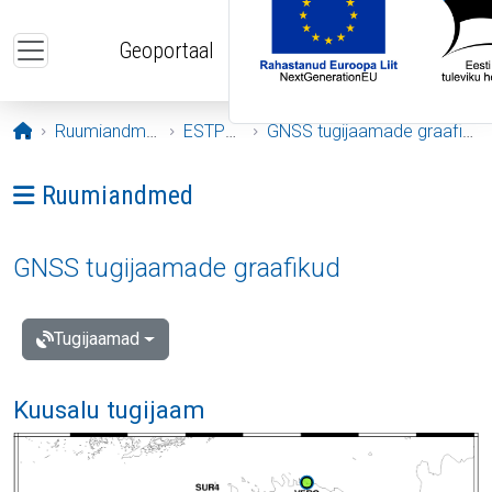
Liigu edasi põhisisu juurde
Geoportaal
Avaleht
Ruumiandmed
ESTPOS
GNSS tugijaamade graafikud
Ava menüü: Ruumiandmed
Ruumiandmed
GNSS tugijaamade graafikud
Tugijaamad
Kuusalu tugijaam