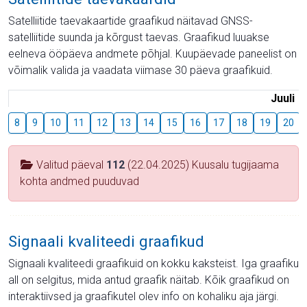
Satelliitide taevakaartide graafikud näitavad GNSS-
satelliitide suunda ja kõrgust taevas. Graafikud luuakse
eelneva ööpäeva andmete põhjal. Kuupäevade paneelist on
võimalik valida ja vaadata viimase 30 päeva graafikuid.
Juuli
8
9
10
11
12
13
14
15
16
17
18
19
20
Valitud päeval
112
(22.04.2025) Kuusalu tugijaama
kohta andmed puuduvad
Signaali kvaliteedi graafikud
Signaali kvaliteedi graafikuid on kokku kaksteist. Iga graafiku
all on selgitus, mida antud graafik näitab. Kõik graafikud on
interaktiivsed ja graafikutel olev info on kohaliku aja järgi.