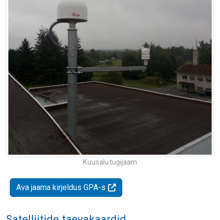
Kuusalu tugijaam
Ava jaama kirjeldus GPA-s
Satelliitide taevakaardid