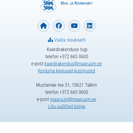
Vaata sisukaarti
Kaardirakenduse tugi
telefon +372 665 0600
e-post
kaardirakendus@maaruum.ee
Korduma kippuvad küsimused
Mustamäe tee 51, 10621 Tallinn
telefon +372 665 0600
e-post
maaruum@maaruum.ee
Liitu uuGISed listiga