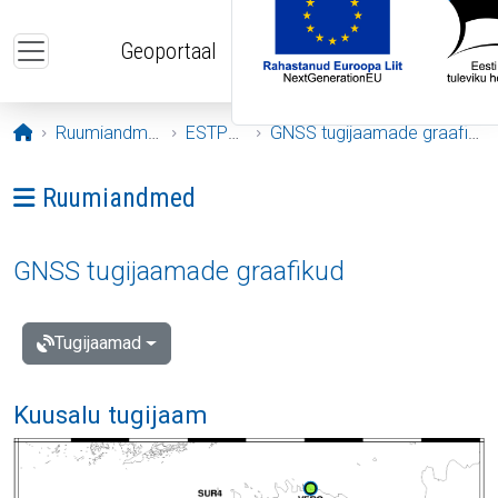
Liigu edasi põhisisu juurde
Geoportaal
Avaleht
Ruumiandmed
ESTPOS
GNSS tugijaamade graafikud
Ava menüü: Ruumiandmed
Ruumiandmed
GNSS tugijaamade graafikud
Tugijaamad
Kuusalu tugijaam