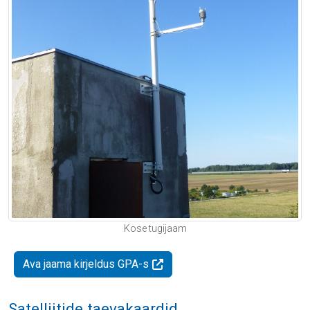
Kose tugijaam
Ava jaama kirjeldus GPA-s
Satelliitide taevakaardid