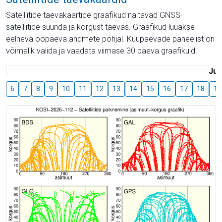
Satelliitide taevakaartide graafikud näitavad GNSS-
satelliitide suunda ja kõrgust taevas. Graafikud luuakse
eelneva ööpäeva andmete põhjal. Kuupäevade paneelist on
võimalik valida ja vaadata viimase 30 päeva graafikuid.
Juu
6
7
8
9
10
11
12
13
14
15
16
17
18
19