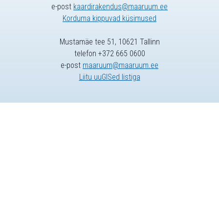
e-post
kaardirakendus@maaruum.ee
Korduma kippuvad küsimused
Mustamäe tee 51, 10621 Tallinn
telefon +372 665 0600
e-post
maaruum@maaruum.ee
Liitu uuGISed listiga