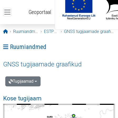
Liigu edasi põhisisu juurde
Geoportaal
Avaleht
Ruumiandmed
ESTPOS
GNSS tugijaamade graafikud
Ava menüü: Ruumiandmed
Ruumiandmed
GNSS tugijaamade graafikud
Tugijaamad
Kose tugijaam