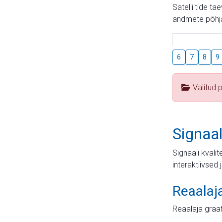
Satelliitide t
andmete põhja
6
7
8
9
Valitud 
Signaal
Signaali kvali
interaktiivsed 
Reaalaj
Reaalaja graa