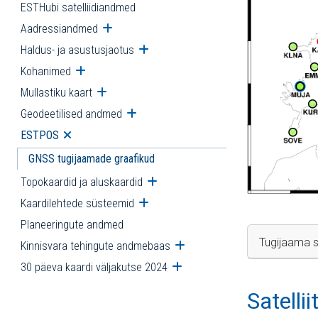
ESTHubi satelliidiandmed
Aadressiandmed
Ava alammenüü
Haldus- ja asustusjaotus
Ava alammenüü
Kohanimed
Ava alammenüü
Mullastiku kaart
Ava alammenüü
Geodeetilised andmed
Ava alammenüü
ESTPOS
Ava alammenüü
GNSS tugijaamade graafikud
Topokaardid ja aluskaardid
Ava alammenüü
Kaardilehtede süsteemid
Ava alammenüü
Planeeringute andmed
Tugijaama s
Kinnisvara tehingute andmebaas
Ava alammenüü
30 päeva kaardi väljakutse 2024
Ava alammenüü
Satelli