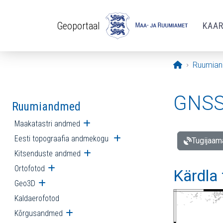
Liigu edasi põhisisu juurde
Geoportaal
KAA
Avaleht
Ruumia
GNSS 
Ruumiandmed
Maakatastri andmed
Ava alammenüü
Eesti topograafia andmekogu
Ava alammenüü
Tugijaam
Kitsenduste andmed
Ava alammenüü
Ortofotod
Ava alammenüü
Kärdla
Geo3D
Ava alammenüü
Kaldaerofotod
Kõrgusandmed
Ava alammenüü