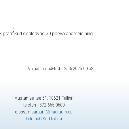
ik graafikud sisaldavad 30 päeva andmeid ning
Viimati muudetud: 13.06.2025 09:53
Mustamäe tee 51, 10621 Tallinn
telefon +372 665 0600
e-post
maaruum@maaruum.ee
Liitu uuGISed listiga