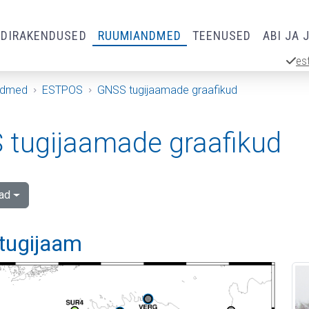
RDIRAKENDUSED
RUUMIANDMED
TEENUSED
ABI JA 
es
ndmed
ESTPOS
GNSS tugijaamade graafikud
tugijaamade graafikud
ad
 tugijaam