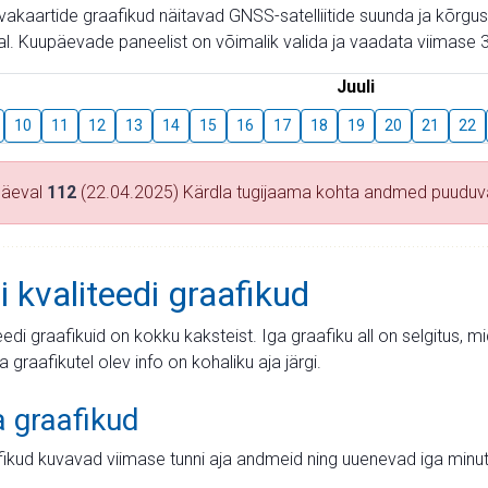
aevakaartide graafikud näitavad GNSS-satelliitide suunda ja kõr
l. Kuupäevade paneelist on võimalik valida ja vaadata viimase 3
Juuli
10
11
12
13
14
15
16
17
18
19
20
21
22
päeval
112
(22.04.2025) Kärdla tugijaama kohta andmed puudu
i kvaliteedi graafikud
teedi graafikuid on kokku kaksteist. Iga graafiku all on selgitus, 
ja graafikutel olev info on kohaliku aja järgi.
a graafikud
fikud kuvavad viimase tunni aja andmeid ning uuenevad iga minut