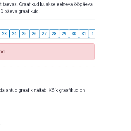
gust taevas. Graafikud luuakse eelneva ööpäeva
0 päeva graafikuid.
August
23
24
25
26
27
28
29
30
31
1
2
3
4
5
vad
mida antud graafik näitab. Kõik graafikud on
.