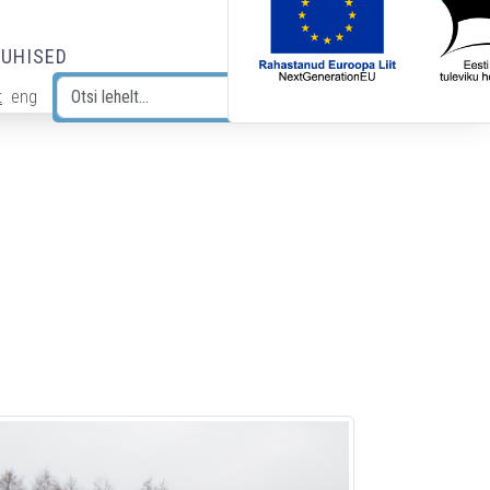
JUHISED
t
eng
Otsi