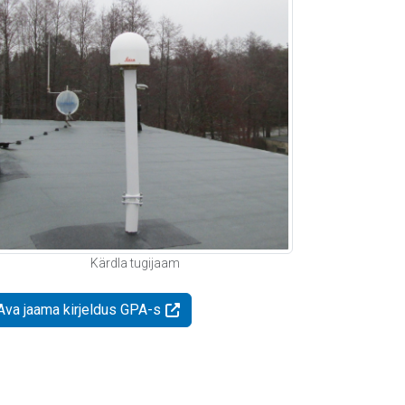
Kärdla tugijaam
Ava jaama kirjeldus GPA-s