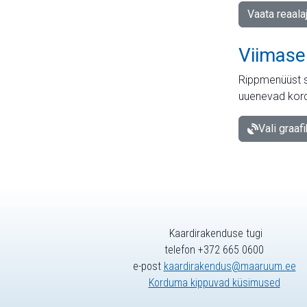
Vaata reaala
Viimase
Rippmenüüst s
uuenevad kord
Vali graaf
Kaardirakenduse tugi
telefon +372 665 0600
e-post
kaardirakendus@maaruum.ee
Korduma kippuvad küsimused