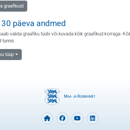
ja graafikuid
 30 päeva andmed
aab valida graafiku tüübi või kuvada kõik graafikud korraga. Kõ
 tunnis.
iku tüüp