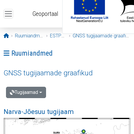
Liigu edasi põhisisu juurde
Geoportaal
Avaleht
Ruumiandmed
ESTPOS
GNSS tugijaamade graafikud
Ava menüü: Ruumiandmed
Ruumiandmed
GNSS tugijaamade graafikud
Tugijaamad
Narva-Jõesuu tugijaam