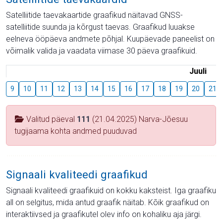
Satelliitide taevakaartide graafikud näitavad GNSS-
satelliitide suunda ja kõrgust taevas. Graafikud luuakse
eelneva ööpäeva andmete põhjal. Kuupäevade paneelist on
võimalik valida ja vaadata viimase 30 päeva graafikuid.
Juuli
9
10
11
12
13
14
15
16
17
18
19
20
21
Valitud päeval
111
(21.04.2025) Narva-Jõesuu
tugijaama kohta andmed puuduvad
Signaali kvaliteedi graafikud
Signaali kvaliteedi graafikuid on kokku kaksteist. Iga graafiku
all on selgitus, mida antud graafik näitab. Kõik graafikud on
interaktiivsed ja graafikutel olev info on kohaliku aja järgi.