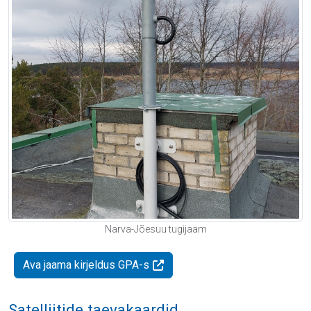
Narva-Jõesuu tugijaam
Ava jaama kirjeldus GPA-s
Satelliitide taevakaardid