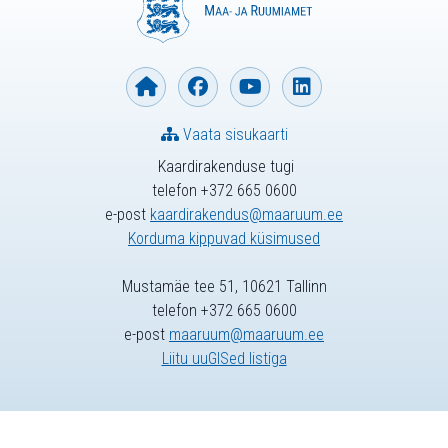
Vaata sisukaarti
Kaardirakenduse tugi
telefon +372 665 0600
e-post
kaardirakendus@maaruum.ee
Korduma kippuvad küsimused
Mustamäe tee 51, 10621 Tallinn
telefon +372 665 0600
e-post
maaruum@maaruum.ee
Liitu uuGISed listiga