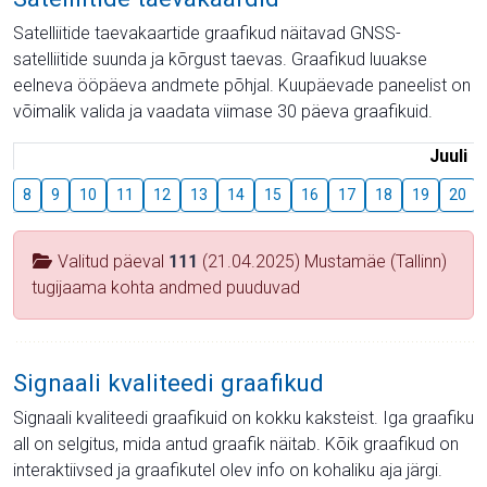
Satelliitide taevakaartide graafikud näitavad GNSS-
satelliitide suunda ja kõrgust taevas. Graafikud luuakse
eelneva ööpäeva andmete põhjal. Kuupäevade paneelist on
võimalik valida ja vaadata viimase 30 päeva graafikuid.
Juuli
8
9
10
11
12
13
14
15
16
17
18
19
20
Valitud päeval
111
(21.04.2025) Mustamäe (Tallinn)
tugijaama kohta andmed puuduvad
Signaali kvaliteedi graafikud
Signaali kvaliteedi graafikuid on kokku kaksteist. Iga graafiku
all on selgitus, mida antud graafik näitab. Kõik graafikud on
interaktiivsed ja graafikutel olev info on kohaliku aja järgi.