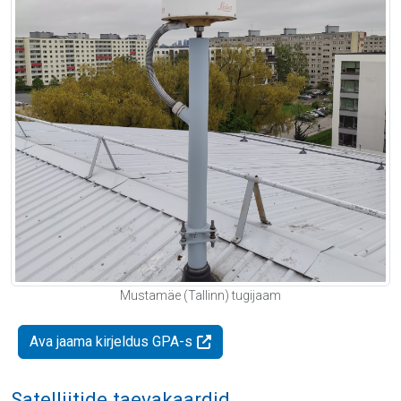
Mustamäe (Tallinn) tugijaam
Ava jaama kirjeldus GPA-s
Satelliitide taevakaardid