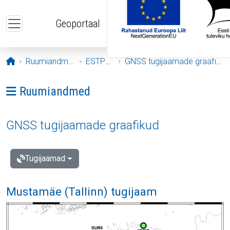
Liigu edasi põhisisu juurde
Geoportaal
Avaleht
Ruumiandmed
ESTPOS
GNSS tugijaamade graafikud
Ava menüü: Ruumiandmed
Ruumiandmed
GNSS tugijaamade graafikud
Tugijaamad
Mustamäe (Tallinn) tugijaam