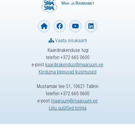
Vaata sisukaarti
Kaardirakenduse tugi
telefon +372 665 0600
e-post
kaardirakendus@maaruum.ee
Korduma kippuvad küsimused
Mustamäe tee 51, 10621 Tallinn
telefon +372 665 0600
e-post
maaruum@maaruum.ee
Liitu uuGISed listiga