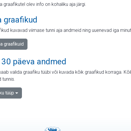
ja graafikutel olev info on kohaliku aja järgi.
a graafikud
fikud kuvavad viimase tunni aja andmeid ning uuenevad iga minut
ja graafikuid
 30 päeva andmed
aab valida graafiku tüübi või kuvada kõik graafikud korraga. Kõ
 tunnis.
iku tüüp