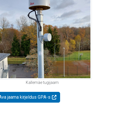
Kallemäe tugijaam
Ava jaama kirjeldus GPA-s