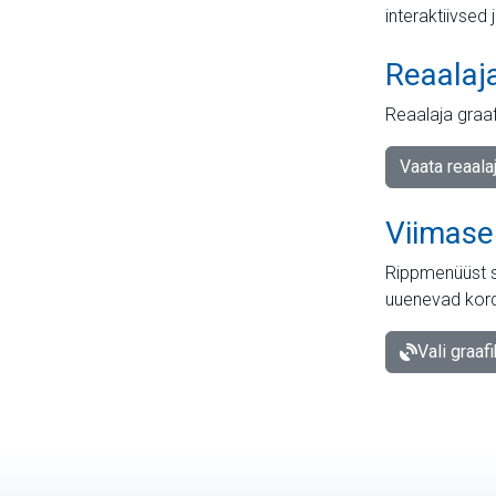
interaktiivsed 
Reaalaj
Reaalaja graa
Vaata reaala
Viimase
Rippmenüüst s
uuenevad kord
Vali graaf