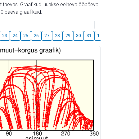
gust taevas. Graafikud luuakse eelneva ööpäeva
0 päeva graafikuid.
August
23
24
25
26
27
28
29
30
31
1
2
3
4
5