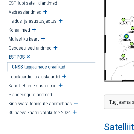
ESTHubi satelliidiandmed
Aadressiandmed
Ava alammenüü
Haldus- ja asustusjaotus
Ava alammenüü
Kohanimed
Ava alammenüü
Mullastiku kaart
Ava alammenüü
Geodeetilised andmed
Ava alammenüü
ESTPOS
Ava alammenüü
GNSS tugijaamade graafikud
Topokaardid ja aluskaardid
Ava alammenüü
Kaardilehtede süsteemid
Ava alammenüü
Planeeringute andmed
Tugijaama s
Kinnisvara tehingute andmebaas
Ava alammenüü
30 päeva kaardi väljakutse 2024
Ava alammenüü
Satelli