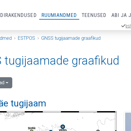
RDIRAKENDUSED
RUUMIANDMED
TEENUSED
ABI JA 
es
ndmed
ESTPOS
GNSS tugijaamade graafikud
tugijaamade graafikud
ad
äe tugijaam