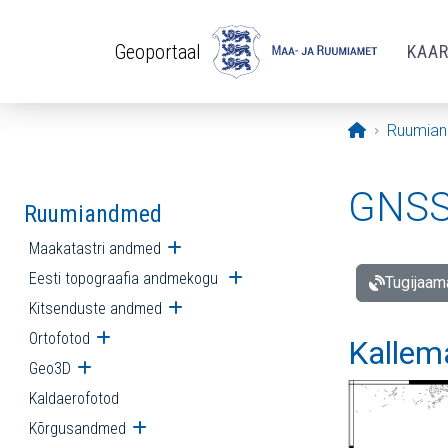
Liigu edasi põhisisu juurde
Geoportaal
KAA
Avaleht
Ruumia
GNSS 
Ruumiandmed
Maakatastri andmed
Ava alammenüü
Eesti topograafia andmekogu
Ava alammenüü
Tugijaam
Kitsenduste andmed
Ava alammenüü
Ortofotod
Ava alammenüü
Kallem
Geo3D
Ava alammenüü
Kaldaerofotod
Kõrgusandmed
Ava alammenüü