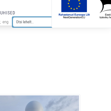
JUHISED
t
eng
Otsi