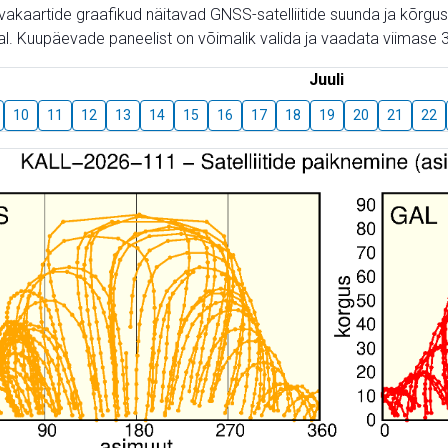
aevakaartide graafikud näitavad GNSS-satelliitide suunda ja kõr
l. Kuupäevade paneelist on võimalik valida ja vaadata viimase 3
Juuli
10
11
12
13
14
15
16
17
18
19
20
21
22