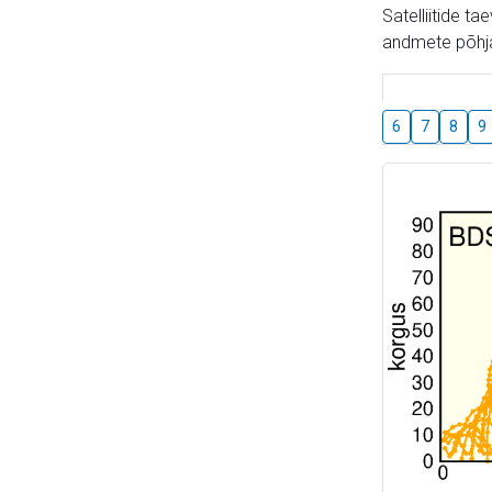
Satelliitide t
andmete põhja
6
7
8
9