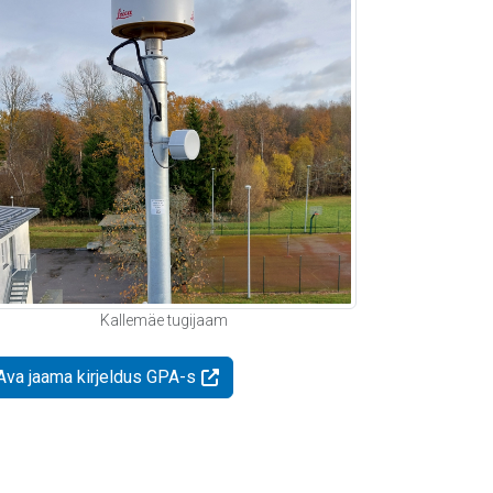
Kallemäe tugijaam
Ava jaama kirjeldus GPA-s