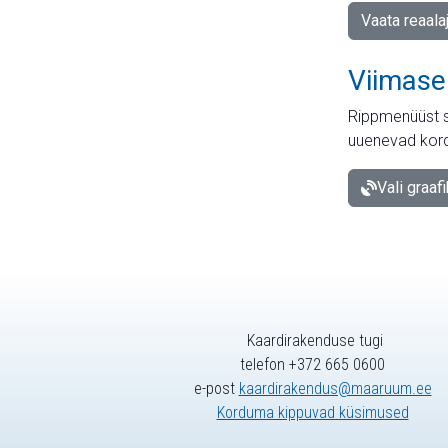
Vaata reaala
Viimase
Rippmenüüst s
uuenevad kord
Vali graaf
Kaardirakenduse tugi
telefon +372 665 0600
e-post
kaardirakendus@maaruum.ee
Korduma kippuvad küsimused