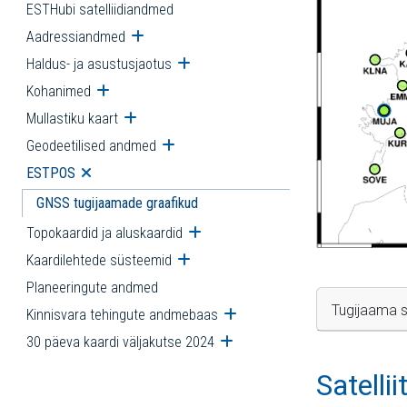
ESTHubi satelliidiandmed
Aadressiandmed
Ava alammenüü
Haldus- ja asustusjaotus
Ava alammenüü
Kohanimed
Ava alammenüü
Mullastiku kaart
Ava alammenüü
Geodeetilised andmed
Ava alammenüü
ESTPOS
Ava alammenüü
GNSS tugijaamade graafikud
Topokaardid ja aluskaardid
Ava alammenüü
Kaardilehtede süsteemid
Ava alammenüü
Planeeringute andmed
Tugijaama s
Kinnisvara tehingute andmebaas
Ava alammenüü
30 päeva kaardi väljakutse 2024
Ava alammenüü
Satelli