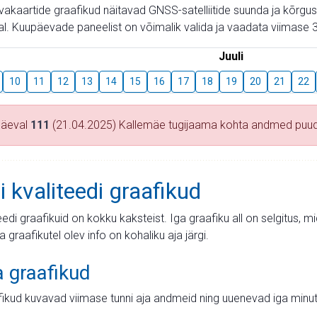
aevakaartide graafikud näitavad GNSS-satelliitide suunda ja kõr
l. Kuupäevade paneelist on võimalik valida ja vaadata viimase 3
Juuli
10
11
12
13
14
15
16
17
18
19
20
21
22
päeval
111
(21.04.2025) Kallemäe tugijaama kohta andmed puu
i kvaliteedi graafikud
teedi graafikuid on kokku kaksteist. Iga graafiku all on selgitus, 
ja graafikutel olev info on kohaliku aja järgi.
a graafikud
fikud kuvavad viimase tunni aja andmeid ning uuenevad iga minut