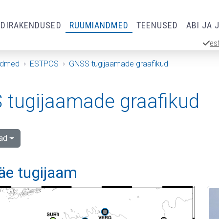
RDIRAKENDUSED
RUUMIANDMED
TEENUSED
ABI JA 
es
ndmed
ESTPOS
GNSS tugijaamade graafikud
tugijaamade graafikud
ad
äe tugijaam