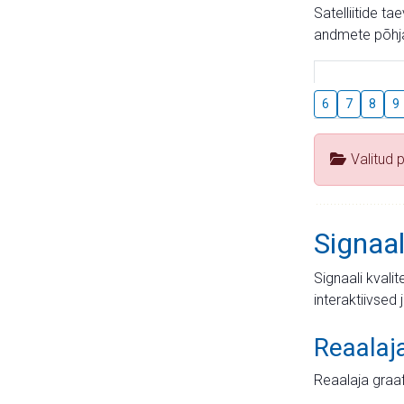
Satelliitide t
andmete põhja
6
7
8
9
Valitud 
Signaal
Signaali kvali
interaktiivsed 
Reaalaj
Reaalaja graa