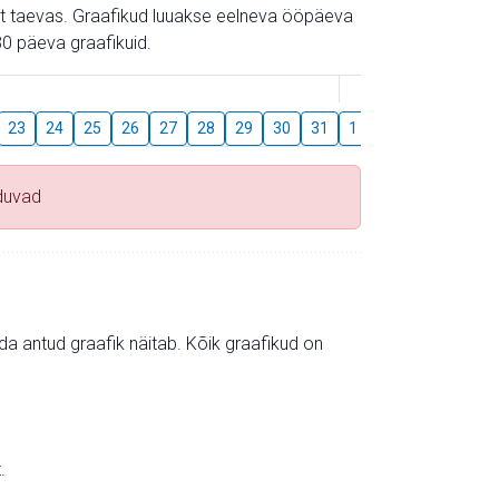
gust taevas. Graafikud luuakse eelneva ööpäeva
0 päeva graafikuid.
August
23
24
25
26
27
28
29
30
31
1
2
3
4
5
duvad
mida antud graafik näitab. Kõik graafikud on
.