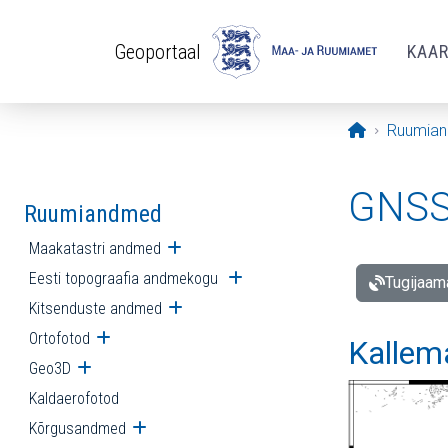
Liigu edasi põhisisu juurde
Geoportaal
KAA
Avaleht
Ruumia
GNSS 
Ruumiandmed
Maakatastri andmed
Ava alammenüü
Eesti topograafia andmekogu
Ava alammenüü
Tugijaam
Kitsenduste andmed
Ava alammenüü
Ortofotod
Ava alammenüü
Kallem
Geo3D
Ava alammenüü
Kaldaerofotod
Kõrgusandmed
Ava alammenüü