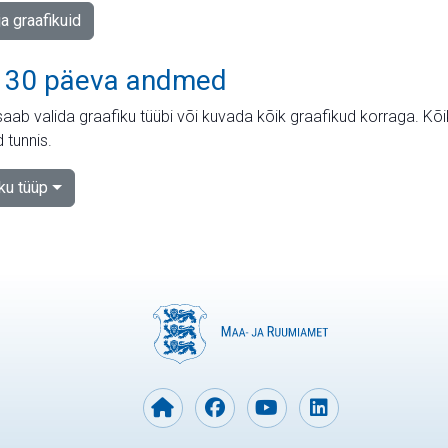
ja graafikuid
 30 päeva andmed
aab valida graafiku tüübi või kuvada kõik graafikud korraga. Kõ
 tunnis.
iku tüüp