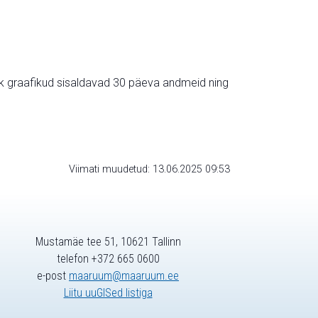
ik graafikud sisaldavad 30 päeva andmeid ning
Viimati muudetud: 13.06.2025 09:53
Mustamäe tee 51, 10621 Tallinn
telefon +372 665 0600
e-post
maaruum@maaruum.ee
Liitu uuGISed listiga