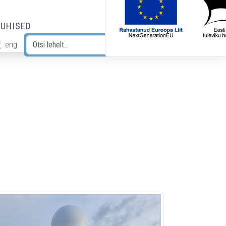
JUHISED
t
eng
Otsi