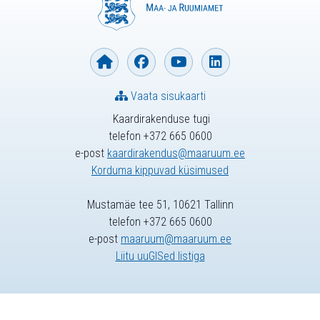
Vaata sisukaarti
Kaardirakenduse tugi
telefon +372 665 0600
e-post
kaardirakendus@maaruum.ee
Korduma kippuvad küsimused
Mustamäe tee 51, 10621 Tallinn
telefon +372 665 0600
e-post
maaruum@maaruum.ee
Liitu uuGISed listiga