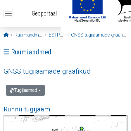
Liigu edasi põhisisu juurde
Geoportaal
Avaleht
Ruumiandmed
ESTPOS
GNSS tugijaamade graafikud
Ava menüü: Ruumiandmed
Ruumiandmed
GNSS tugijaamade graafikud
Tugijaamad
Ruhnu tugijaam