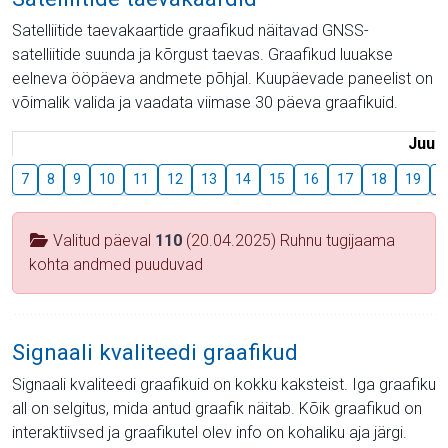
Satelliitide taevakaartide graafikud näitavad GNSS-
satelliitide suunda ja kõrgust taevas. Graafikud luuakse
eelneva ööpäeva andmete põhjal. Kuupäevade paneelist on
võimalik valida ja vaadata viimase 30 päeva graafikuid.
Juuli
7
8
9
10
11
12
13
14
15
16
17
18
19
2
Valitud päeval
110
(20.04.2025) Ruhnu tugijaama
kohta andmed puuduvad
Signaali kvaliteedi graafikud
Signaali kvaliteedi graafikuid on kokku kaksteist. Iga graafiku
all on selgitus, mida antud graafik näitab. Kõik graafikud on
interaktiivsed ja graafikutel olev info on kohaliku aja järgi.