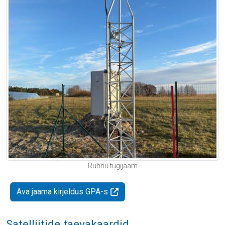
Ruhnu tugijaam
Ava jaama kirjeldus GPA-s
Satelliitide taevakaardid