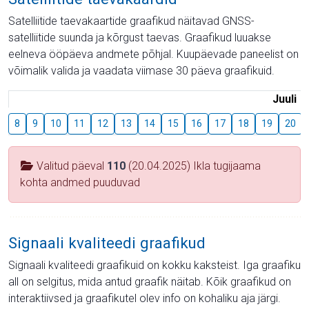
Satelliitide taevakaartide graafikud näitavad GNSS-
satelliitide suunda ja kõrgust taevas. Graafikud luuakse
eelneva ööpäeva andmete põhjal. Kuupäevade paneelist on
võimalik valida ja vaadata viimase 30 päeva graafikuid.
Juuli
8
9
10
11
12
13
14
15
16
17
18
19
20
Valitud päeval
110
(20.04.2025) Ikla tugijaama
kohta andmed puuduvad
Signaali kvaliteedi graafikud
Signaali kvaliteedi graafikuid on kokku kaksteist. Iga graafiku
all on selgitus, mida antud graafik näitab. Kõik graafikud on
interaktiivsed ja graafikutel olev info on kohaliku aja järgi.