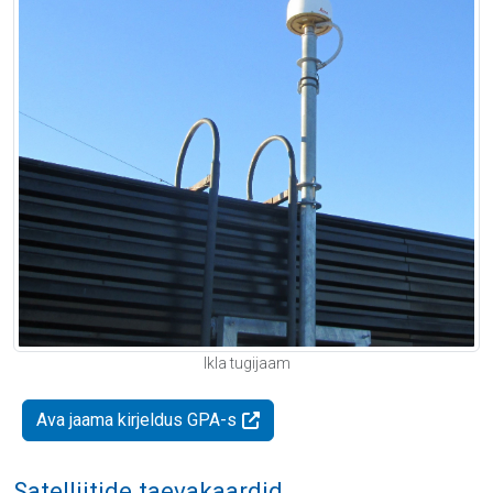
Ikla tugijaam
Ava jaama kirjeldus GPA-s
Satelliitide taevakaardid