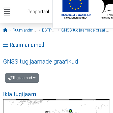
Liigu edasi põhisisu juurde
Geoportaal
Avaleht
Ruumiandmed
ESTPOS
GNSS tugijaamade graafikud
Ava menüü: Ruumiandmed
Ruumiandmed
GNSS tugijaamade graafikud
Tugijaamad
Ikla tugijaam