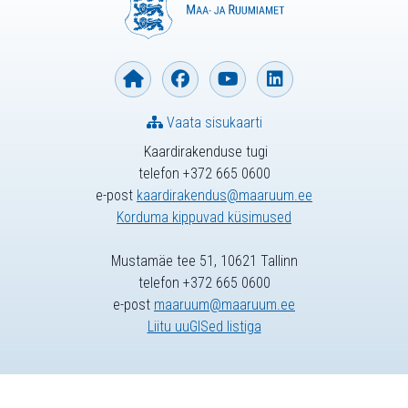
Vaata sisukaarti
Kaardirakenduse tugi
telefon +372 665 0600
e-post
kaardirakendus@maaruum.ee
Korduma kippuvad küsimused
Mustamäe tee 51, 10621 Tallinn
telefon +372 665 0600
e-post
maaruum@maaruum.ee
Liitu uuGISed listiga