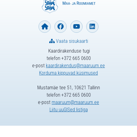
Vaata sisukaarti
Kaardirakenduse tugi
telefon +372 665 0600
e-post
kaardirakendus@maaruum.ee
Korduma kippuvad küsimused
Mustamäe tee 51, 10621 Tallinn
telefon +372 665 0600
e-post
maaruum@maaruum.ee
Liitu uuGISed listiga