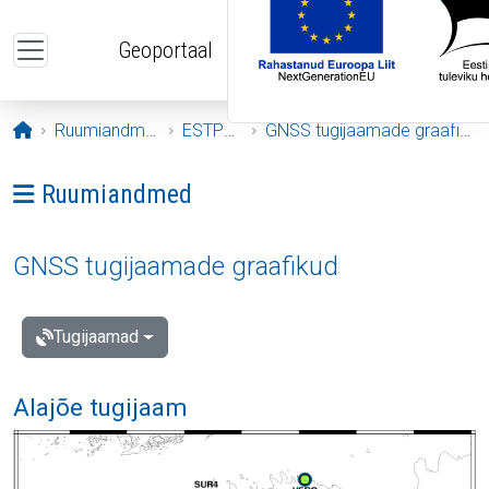
Liigu edasi põhisisu juurde
Geoportaal
Avaleht
Ruumiandmed
ESTPOS
GNSS tugijaamade graafikud
Ava menüü: Ruumiandmed
Ruumiandmed
GNSS tugijaamade graafikud
Tugijaamad
Alajõe tugijaam