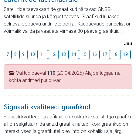
Satelliitide taevakaartide graafikud näitavad GNSS-
satelliitide suunda ja kõrgust taevas. Graafikud luuakse
eelneva ööpäeva andmete põhjal. Kuupäevade paneelist on
võimalik valida ja vaadata viimase 30 päeva graafikuid.
Juuli
7
8
9
10
11
12
13
14
15
16
17
18
19
2
Valitud päeval
110
(20.04.2025) Alajõe tugijaama
kohta andmed puuduvad
Signaali kvaliteedi graafikud
Signaali kvaliteedi graafikuid on kokku kaksteist. Iga graafiku
all on selgitus, mida antud graafik näitab. Kõik graafikud on
interaktiivsed ja graafikutel olev info on kohaliku aja järgi.