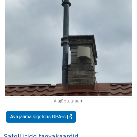
Alajõe tugijaam
Ava jaama kirjeldus GPA-s
Satelliitide taevakaardid