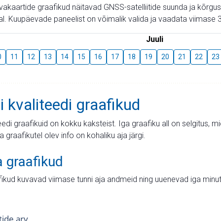
aevakaartide graafikud näitavad GNSS-satelliitide suunda ja kõr
l. Kuupäevade paneelist on võimalik valida ja vaadata viimase 3
Juuli
0
11
12
13
14
15
16
17
18
19
20
21
22
23
i kvaliteedi graafikud
teedi graafikuid on kokku kaksteist. Iga graafiku all on selgitus, 
ja graafikutel olev info on kohaliku aja järgi.
a graafikud
fikud kuvavad viimase tunni aja andmeid ning uuenevad iga minut