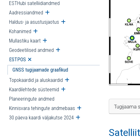
ESTHubi satelliidiandmed
Aadressiandmed
Ava alammenüü
Haldus- ja asustusjaotus
Ava alammenüü
Kohanimed
Ava alammenüü
Mullastiku kaart
Ava alammenüü
Geodeetilised andmed
Ava alammenüü
ESTPOS
Ava alammenüü
GNSS tugijaamade graafikud
Topokaardid ja aluskaardid
Ava alammenüü
Kaardilehtede süsteemid
Ava alammenüü
Planeeringute andmed
Tugijaama s
Kinnisvara tehingute andmebaas
Ava alammenüü
30 päeva kaardi väljakutse 2024
Ava alammenüü
Satelli