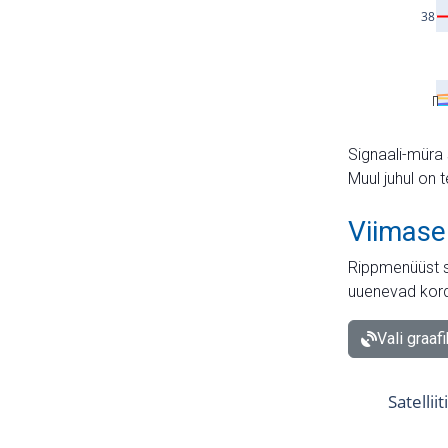
Signaali-müra 
Muul juhul on 
Viimase
Rippmenüüst s
uuenevad kord
Vali graaf
Satellii