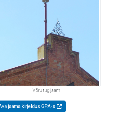
Võru tugijaam
Ava jaama kirjeldus GPA-s