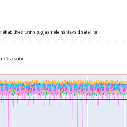
v näitab ühes tunnis tugijaamale nähtavaid satelliite.
i-müra suhe