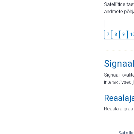
Satelliitide t
andmete põhja
7
8
9
1
Signaal
Signaali kvali
interaktiivsed 
Reaalaj
Reaalaja graa