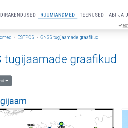
RDIRAKENDUSED
RUUMIANDMED
TEENUSED
ABI JA 
es
ndmed
ESTPOS
GNSS tugijaamade graafikud
tugijaamade graafikud
ad
ugijaam