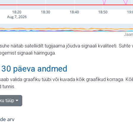
Jaam
suhe näitab satelliidilt tugijaama jõudva signaali kvaliteeti. Su
tegemist signaali häiringuga.
 30 päeva andmed
aab valida graafiku tüübi või kuvada kõik graafikud korraga. Kõ
 tunnis.
iku tüüp
tide arv