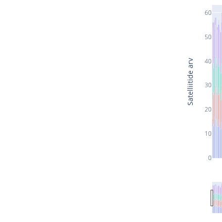
60
50
40
Satelliitide arv
30
20
10
0