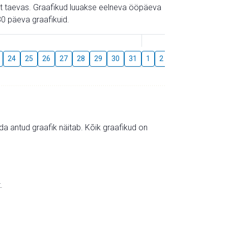
gust taevas. Graafikud luuakse eelneva ööpäeva
0 päeva graafikuid.
August
24
25
26
27
28
29
30
31
1
2
3
4
5
6
mida antud graafik näitab. Kõik graafikud on
.