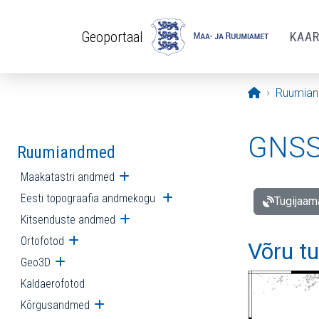
Liigu edasi põhisisu juurde
Geoportaal
KAA
Avaleht
Ruumia
GNSS 
Ruumiandmed
Maakatastri andmed
Ava alammenüü
Eesti topograafia andmekogu
Ava alammenüü
Tugijaam
Kitsenduste andmed
Ava alammenüü
Ortofotod
Ava alammenüü
Võru t
Geo3D
Ava alammenüü
Kaldaerofotod
Kõrgusandmed
Ava alammenüü