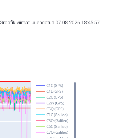
Graafik viimati uuendatud 07.08.2026 18:45:57
C1C (GPS)
C1L (GPS)
C2C (GPS)
C2W (GPS)
C5Q (GPS)
C1C (Galileo)
C5Q (Galileo)
C6C (Galileo)
C7Q (Galileo)