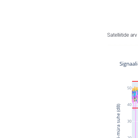
Satelliitide ar
Signaal
50
40
Signaali-müra suhe (dB)
30
20