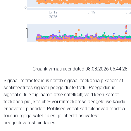
0
Jul 12
Jul 19
Jul 
2026
Graafik viimati uuendatud 08.08.2026 05:44:28
Signaali mitmeteelisus näitab signaali teekonna pikenemist
sentimeetrites signaali peegelduste tõttu. Peegeldunud
signaal ei tule tugijaama otse satelliidilt, vaid keerukamat
teekonda pidi, kas ühe- või mitmekordse peegelduse kaudu
erinevatelt pindadelt. Põhilised veaallikad tulenevad madala
tõusunurgaga satelliitidest ja lähedal asuvatest
peegelduvatest pindadest.