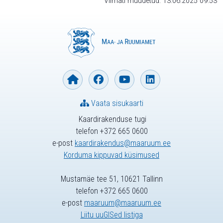
Viimati muudetud: 13.06.2025 09:53
Vaata sisukaarti
Kaardirakenduse tugi
telefon +372 665 0600
e-post
kaardirakendus@maaruum.ee
Korduma kippuvad küsimused
Mustamäe tee 51, 10621 Tallinn
telefon +372 665 0600
e-post
maaruum@maaruum.ee
Liitu uuGISed listiga