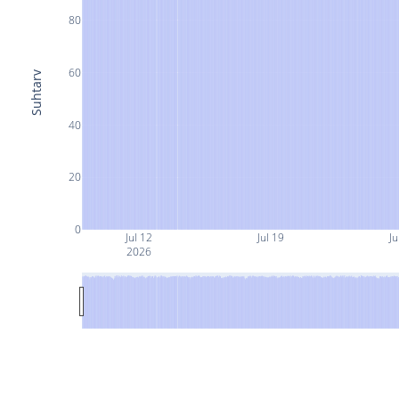
80
60
Suhtarv
40
20
0
Jul 12
Jul 19
Ju
2026