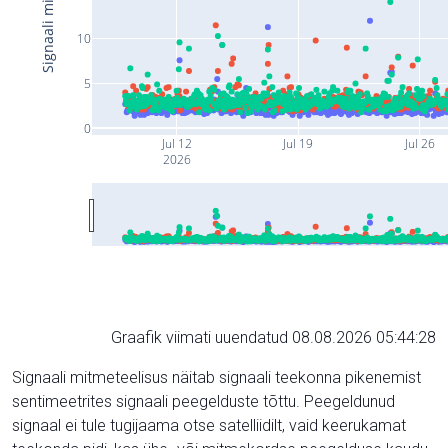
10
5
0
Jul 12
Jul 19
Jul 26
2026
Graafik viimati uuendatud 08.08.2026 05:44:28
Signaali mitmeteelisus näitab signaali teekonna pikenemist
sentimeetrites signaali peegelduste tõttu. Peegeldunud
signaal ei tule tugijaama otse satelliidilt, vaid keerukamat