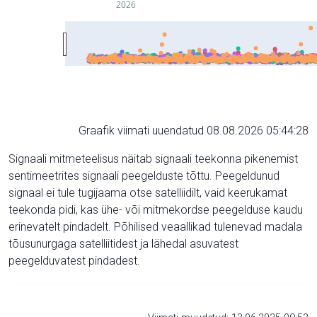
2026
Graafik viimati uuendatud 08.08.2026 05:44:28
Signaali mitmeteelisus näitab signaali teekonna pikenemist
sentimeetrites signaali peegelduste tõttu. Peegeldunud
signaal ei tule tugijaama otse satelliidilt, vaid keerukamat
teekonda pidi, kas ühe- või mitmekordse peegelduse kaudu
erinevatelt pindadelt. Põhilised veaallikad tulenevad madala
tõusunurgaga satelliitidest ja lähedal asuvatest
peegelduvatest pindadest.