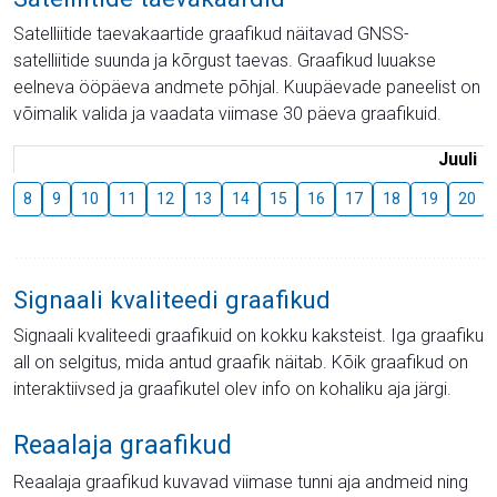
Satelliitide taevakaartide graafikud näitavad GNSS-
satelliitide suunda ja kõrgust taevas. Graafikud luuakse
eelneva ööpäeva andmete põhjal. Kuupäevade paneelist on
võimalik valida ja vaadata viimase 30 päeva graafikuid.
Juuli
8
9
10
11
12
13
14
15
16
17
18
19
20
Signaali kvaliteedi graafikud
Signaali kvaliteedi graafikuid on kokku kaksteist. Iga graafiku
all on selgitus, mida antud graafik näitab. Kõik graafikud on
interaktiivsed ja graafikutel olev info on kohaliku aja järgi.
Reaalaja graafikud
Reaalaja graafikud kuvavad viimase tunni aja andmeid ning