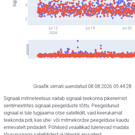
4
2
Jul 12
Jul 19
Jul 26
2026
Graafik viimati uuendatud 08.08.2026 05:44:28
Signaali mitmeteelisus näitab signaali teekonna pikenemist
sentimeetrites signaali peegelduste tõttu. Peegeldunud
signaal ei tule tugijaama otse satelliidilt, vaid keerukamat
teekonda pidi, kas ühe- või mitmekordse peegelduse kaudu
erinevatelt pindadelt. Põhilised veaallikad tulenevad madala
tõusunurgaga satelliitidest ja lähedal asuvatest