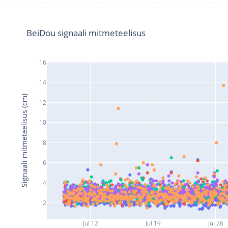
BeiDou signaali mitmeteelisus
16
14
Signaali mitmeteelisus (cm)
12
10
8
6
4
2
Jul 12
Jul 19
Jul 26