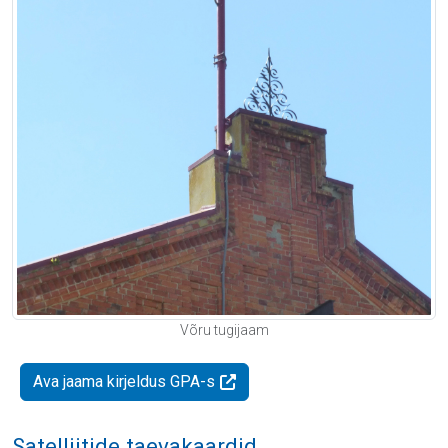
Võru tugijaam
Ava jaama kirjeldus GPA-s
Satelliitide taevakaardid