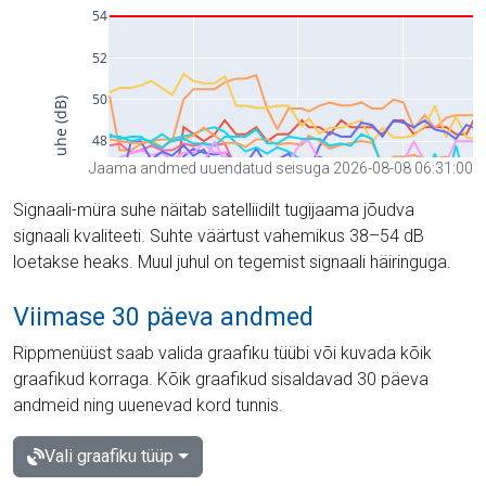
Jaama andmed uuendatud seisuga 2026-08-08 06:31:00
Signaali-müra suhe näitab satelliidilt tugijaama jõudva
signaali kvaliteeti. Suhte väärtust vahemikus 38–54 dB
loetakse heaks. Muul juhul on tegemist signaali häiringuga.
Viimase 30 päeva andmed
Rippmenüüst saab valida graafiku tüübi või kuvada kõik
graafikud korraga. Kõik graafikud sisaldavad 30 päeva
andmeid ning uuenevad kord tunnis.
Vali graafiku tüüp