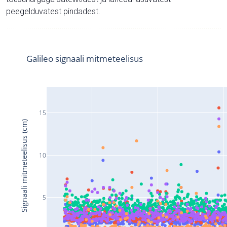
peegelduvatest pindadest.
Galileo signaali mitmeteelisus
15
Signaali mitmeteelisus (cm)
10
5