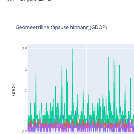
Geomeetriline täpsuse hinnang (GDOP)
2.5
2
GDOP
1.5
1
0.5