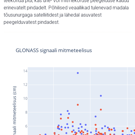
teekonda pidi, kas ühe- või mitmekordse peegelduse kaudu
erinevatelt pindadelt. Põhilised veaallikad tulenevad madala
tõusunurgaga satelliitidest ja lähedal asuvatest
peegelduvatest pindadest.
GLONASS signaali mitmeteelisus
14
12
Signaali mitmeteelisus (cm)
10
8
6