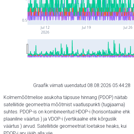
0.5
Jul 12
Jul 19
Jul 26
2026
Graafik viimati uuendatud 08.08.2026 05:44:28
Kolmemõõtmelise asukoha täpsuse hinnang (PDOP) näitab
satelliitide geomeetria mõõtmist vaatluspunkti (tugijaama)
suhtes. PDOP-is on kombineeritud HDOP-i (horisontaalne ehk
plaaniline väärtus ) ja VDOP-i (vertikaalne ehk kõrguslik
väärtus ) arvud. Satelliitide geomeetriat loetakse heaks, kui
PDOP-i arv jääb alla viie.