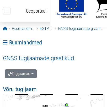
Liigu edasi põhisisu juurde
Geoportaal
Avaleht
Ruumiandmed
ESTPOS
GNSS tugijaamade graafikud
Ava menüü: Ruumiandmed
Ruumiandmed
GNSS tugijaamade graafikud
Tugijaamad
Võru tugijaam