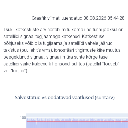
Graafik viimati uuendatud 08.08.2026 05:44:28
Tsükli katkestuste arv näitab, mitu korda ühe tunni jooksul on
satelliidi signaal tugijaamaga katkenud. Katkestuse
põhjuseks võib olla tugijaama ja satelliidi vahele jäänud
takistus (puu, ehitis vms), ionosfääri tingimuste kiire muutus,
peegeldunud signaal, signaali-müra suhte kõrge tase,
satelliidi väike kaldenurk horisondi suhtes (satelliit "tõuseb"
või "loojub").
Salvestatud vs oodatavad vaatlused (suhtarv)
100