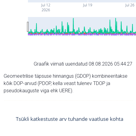
Jul 12
Jul 19
Jul 26
2026
Graafik viimati uuendatud 08.08.2026 05:44:27
Geomeetrilise täpsuse hinnangus (GDOP) kombineeritakse
kõik DOP-arvud (PDOP, kella veast tulenev TDOP ja
pseudokauguste viga ehk UERE).
Tsükli katkestuste arv tuhande vaatluse kohta