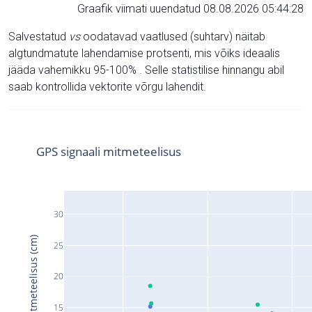
Graafik viimati uuendatud 08.08.2026 05:44:28
Salvestatud
vs
oodatavad vaatlused (suhtarv) näitab
algtundmatute lahendamise protsenti, mis võiks ideaalis
jääda vahemikku 95-100% . Selle statistilise hinnangu abil
saab kontrollida vektorite võrgu lahendit.
GPS signaali mitmeteelisus
30
Signaali mitmeteelisus (cm)
25
20
15