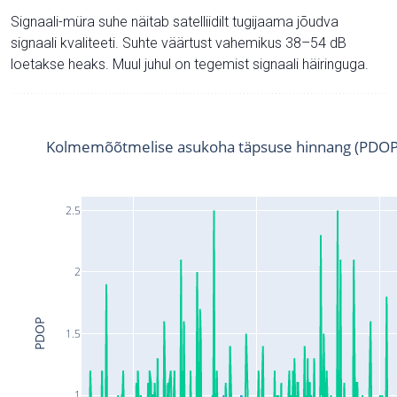
Signaali-müra suhe näitab satelliidilt tugijaama jõudva
signaali kvaliteeti. Suhte väärtust vahemikus 38–54 dB
loetakse heaks. Muul juhul on tegemist signaali häiringuga.
Kolmemõõtmelise asukoha täpsuse hinnang (PDOP
2.5
2
PDOP
1.5
1