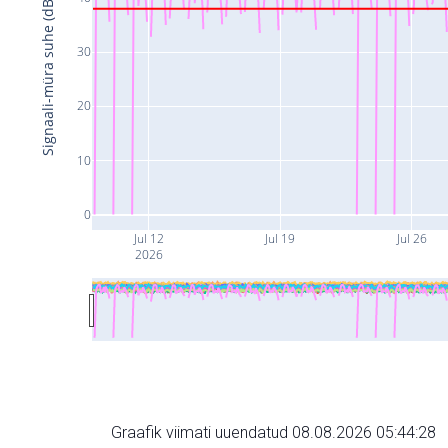
Signaali-müra suhe (dB)
30
20
10
0
Jul 12
Jul 19
Jul 26
2026
Graafik viimati uuendatud 08.08.2026 05:44:28