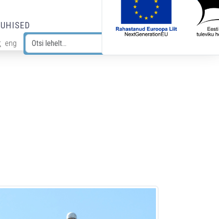
JUHISED
t
eng
Otsi