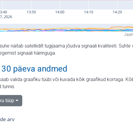
Jaam
suhe näitab satelliidilt tugijaama jõudva signaali kvaliteeti. Su
tegemist signaali häiringuga.
 30 päeva andmed
aab valida graafiku tüübi või kuvada kõik graafikud korraga. Kõ
 tunnis.
iku tüüp
tide arv