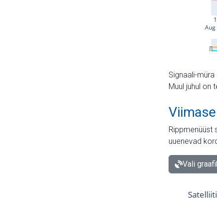
Signaali-müra 
Muul juhul on 
Viimase
Rippmenüüst s
uuenevad kord
Vali graaf
Satellii