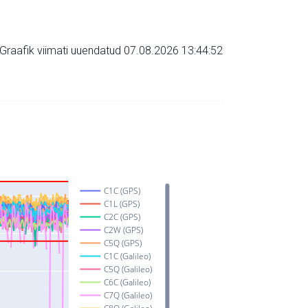
Graafik viimati uuendatud 07.08.2026 13:44:52
C1C (GPS)
C1L (GPS)
C2C (GPS)
C2W (GPS)
C5Q (GPS)
C1C (Galileo)
C5Q (Galileo)
C6C (Galileo)
C7Q (Galileo)