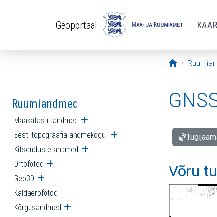
Liigu edasi põhisisu juurde
Geoportaal
KAA
Avaleht
Ruumia
GNSS 
Ruumiandmed
Maakatastri andmed
Ava alammenüü
Eesti topograafia andmekogu
Ava alammenüü
Tugijaam
Kitsenduste andmed
Ava alammenüü
Ortofotod
Ava alammenüü
Võru t
Geo3D
Ava alammenüü
Kaldaerofotod
Kõrgusandmed
Ava alammenüü