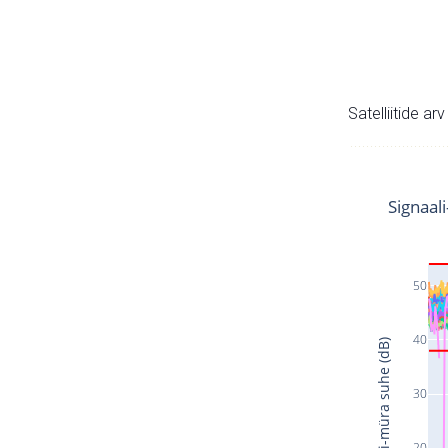
Satelliitide ar
Signaal
50
40
Signaali-müra suhe (dB)
30
20