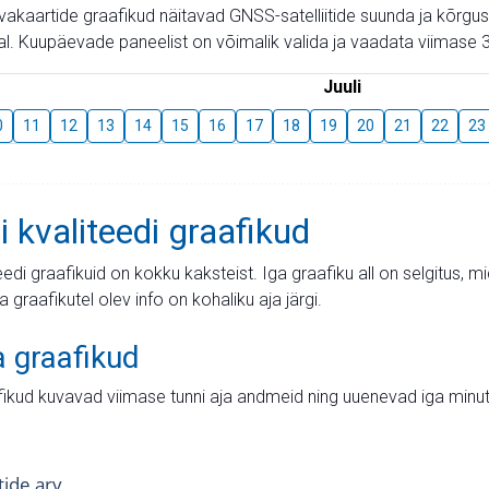
aevakaartide graafikud näitavad GNSS-satelliitide suunda ja kõr
l. Kuupäevade paneelist on võimalik valida ja vaadata viimase 3
Juuli
0
11
12
13
14
15
16
17
18
19
20
21
22
23
i kvaliteedi graafikud
teedi graafikuid on kokku kaksteist. Iga graafiku all on selgitus, 
ja graafikutel olev info on kohaliku aja järgi.
a graafikud
fikud kuvavad viimase tunni aja andmeid ning uuenevad iga minut