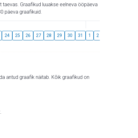
gust taevas. Graafikud luuakse eelneva ööpäeva
0 päeva graafikuid.
August
24
25
26
27
28
29
30
31
1
2
3
4
5
6
mida antud graafik näitab. Kõik graafikud on
.