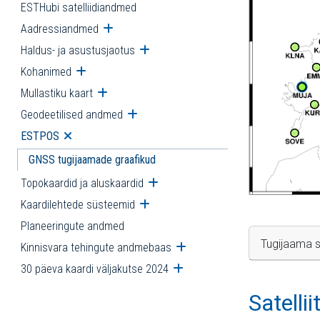
ESTHubi satelliidiandmed
Aadressiandmed
Ava alammenüü
Haldus- ja asustusjaotus
Ava alammenüü
Kohanimed
Ava alammenüü
Mullastiku kaart
Ava alammenüü
Geodeetilised andmed
Ava alammenüü
ESTPOS
Ava alammenüü
GNSS tugijaamade graafikud
Topokaardid ja aluskaardid
Ava alammenüü
Kaardilehtede süsteemid
Ava alammenüü
Planeeringute andmed
Tugijaama s
Kinnisvara tehingute andmebaas
Ava alammenüü
30 päeva kaardi väljakutse 2024
Ava alammenüü
Satelli