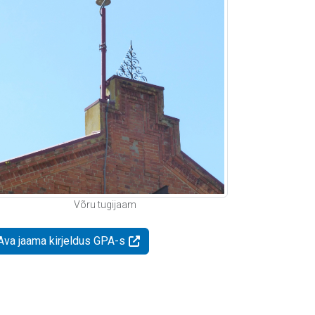
Võru tugijaam
Ava jaama kirjeldus GPA-s