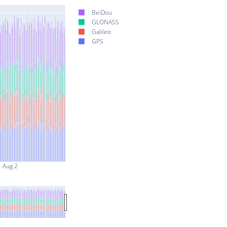
BeiDou
GLONASS
Galileo
GPS
Aug 2