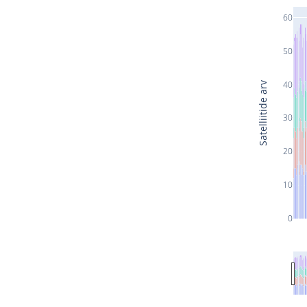
60
50
40
Satelliitide arv
30
20
10
0