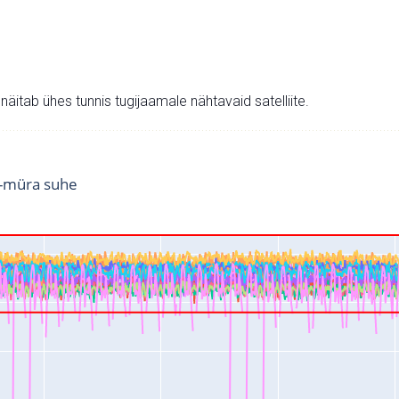
v näitab ühes tunnis tugijaamale nähtavaid satelliite.
i-müra suhe