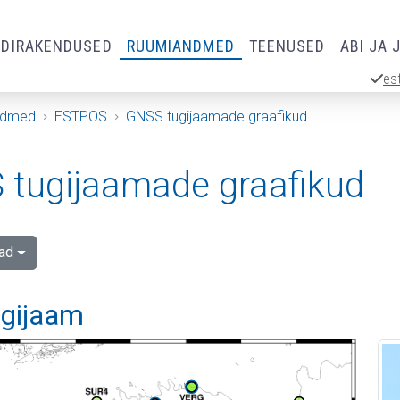
RDIRAKENDUSED
RUUMIANDMED
TEENUSED
ABI JA 
es
ndmed
ESTPOS
GNSS tugijaamade graafikud
tugijaamade graafikud
ad
ugijaam