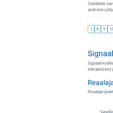
Satelliitide t
andmete põhja
7
8
9
1
Signaal
Signaali kvali
interaktiivsed 
Reaalaj
Reaalaja graa