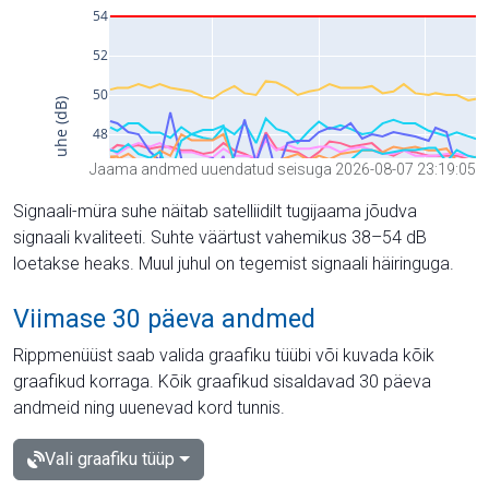
Jaama andmed uuendatud seisuga 2026-08-07 23:19:05
Signaali-müra suhe näitab satelliidilt tugijaama jõudva
signaali kvaliteeti. Suhte väärtust vahemikus 38–54 dB
loetakse heaks. Muul juhul on tegemist signaali häiringuga.
Viimase 30 päeva andmed
Rippmenüüst saab valida graafiku tüübi või kuvada kõik
graafikud korraga. Kõik graafikud sisaldavad 30 päeva
andmeid ning uuenevad kord tunnis.
Vali graafiku tüüp