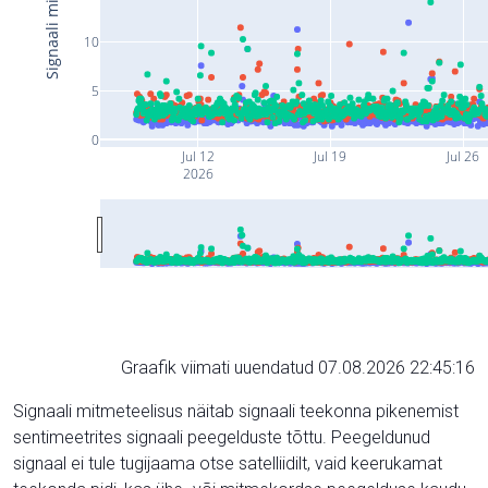
10
5
0
Jul 12
Jul 19
Jul 26
2026
Graafik viimati uuendatud 07.08.2026 22:45:16
Signaali mitmeteelisus näitab signaali teekonna pikenemist
sentimeetrites signaali peegelduste tõttu. Peegeldunud
signaal ei tule tugijaama otse satelliidilt, vaid keerukamat