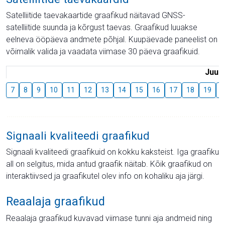
Satelliitide taevakaartide graafikud näitavad GNSS-
satelliitide suunda ja kõrgust taevas. Graafikud luuakse
eelneva ööpäeva andmete põhjal. Kuupäevade paneelist on
võimalik valida ja vaadata viimase 30 päeva graafikuid.
Juuli
7
8
9
10
11
12
13
14
15
16
17
18
19
2
Signaali kvaliteedi graafikud
Signaali kvaliteedi graafikuid on kokku kaksteist. Iga graafiku
all on selgitus, mida antud graafik näitab. Kõik graafikud on
interaktiivsed ja graafikutel olev info on kohaliku aja järgi.
Reaalaja graafikud
Reaalaja graafikud kuvavad viimase tunni aja andmeid ning