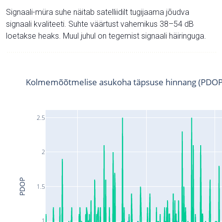
Signaali-müra suhe näitab satelliidilt tugijaama jõudva
signaali kvaliteeti. Suhte väärtust vahemikus 38–54 dB
loetakse heaks. Muul juhul on tegemist signaali häiringuga.
Kolmemõõtmelise asukoha täpsuse hinnang (PDOP
2.5
2
PDOP
1.5
1