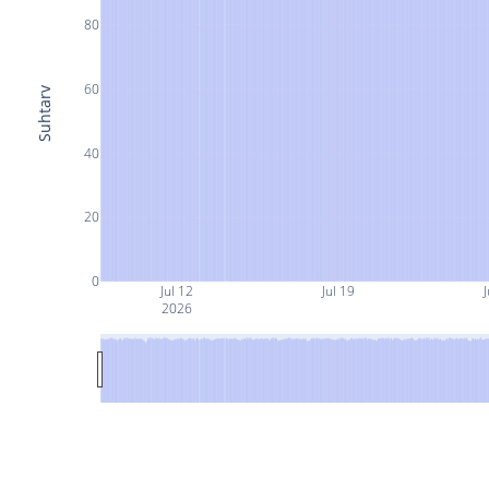
80
60
Suhtarv
40
20
0
Jul 12
Jul 19
J
2026