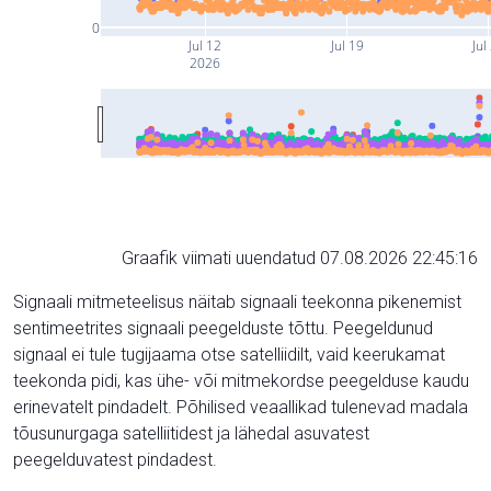
0
Jul 12
Jul 19
Jul
2026
Graafik viimati uuendatud 07.08.2026 22:45:16
Signaali mitmeteelisus näitab signaali teekonna pikenemist
sentimeetrites signaali peegelduste tõttu. Peegeldunud
signaal ei tule tugijaama otse satelliidilt, vaid keerukamat
teekonda pidi, kas ühe- või mitmekordse peegelduse kaudu
erinevatelt pindadelt. Põhilised veaallikad tulenevad madala
tõusunurgaga satelliitidest ja lähedal asuvatest
peegelduvatest pindadest.