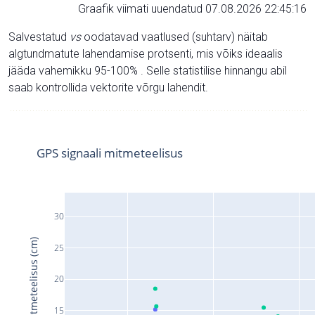
Graafik viimati uuendatud 07.08.2026 22:45:16
Salvestatud
vs
oodatavad vaatlused (suhtarv) näitab
algtundmatute lahendamise protsenti, mis võiks ideaalis
jääda vahemikku 95-100% . Selle statistilise hinnangu abil
saab kontrollida vektorite võrgu lahendit.
GPS signaali mitmeteelisus
30
Signaali mitmeteelisus (cm)
25
20
15