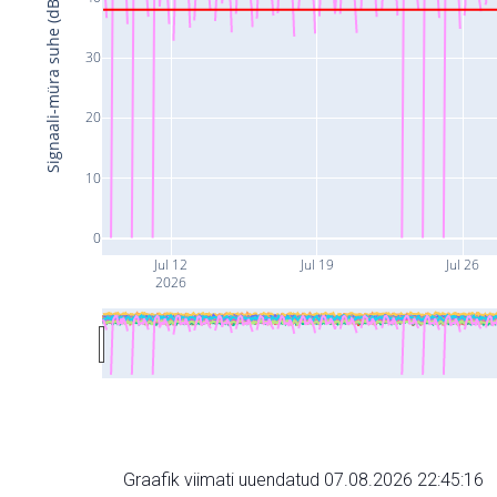
Signaali-müra suhe (dB)
30
20
10
0
Jul 12
Jul 19
Jul 26
2026
Graafik viimati uuendatud 07.08.2026 22:45:16