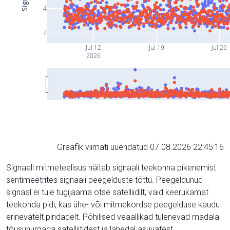
4
2
Jul 12
Jul 19
Jul 26
2026
Graafik viimati uuendatud 07.08.2026 22:45:16
Signaali mitmeteelisus näitab signaali teekonna pikenemist
sentimeetrites signaali peegelduste tõttu. Peegeldunud
signaal ei tule tugijaama otse satelliidilt, vaid keerukamat
teekonda pidi, kas ühe- või mitmekordse peegelduse kaudu
erinevatelt pindadelt. Põhilised veaallikad tulenevad madala
tõusunurgaga satelliitidest ja lähedal asuvatest