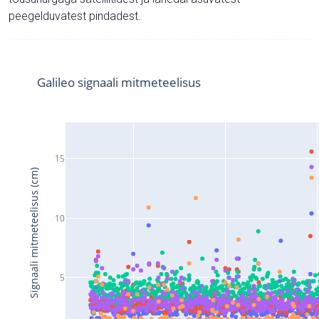
peegelduvatest pindadest.
Galileo signaali mitmeteelisus
15
Signaali mitmeteelisus (cm)
10
5