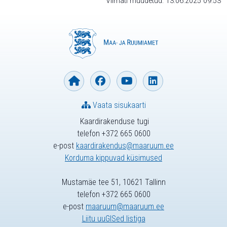
Viimati muudetud: 13.06.2025 09:53
Vaata sisukaarti
Kaardirakenduse tugi
telefon +372 665 0600
e-post
kaardirakendus@maaruum.ee
Korduma kippuvad küsimused
Mustamäe tee 51, 10621 Tallinn
telefon +372 665 0600
e-post
maaruum@maaruum.ee
Liitu uuGISed listiga