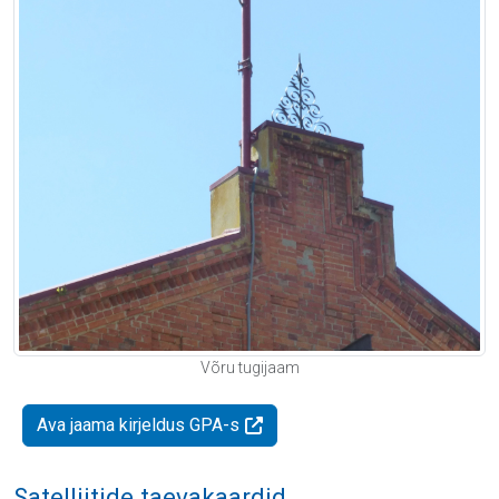
Võru tugijaam
Ava jaama kirjeldus GPA-s
Satelliitide taevakaardid