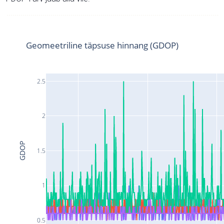
Geomeetriline täpsuse hinnang (GDOP)
2.5
2
GDOP
1.5
1
0.5