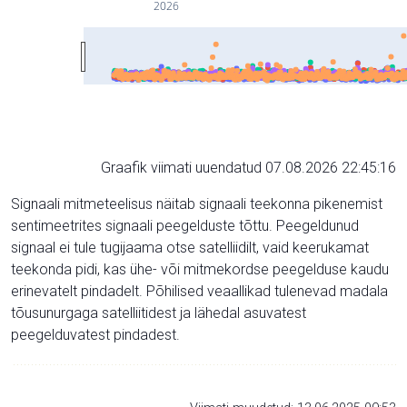
2026
Graafik viimati uuendatud 07.08.2026 22:45:16
Signaali mitmeteelisus näitab signaali teekonna pikenemist
sentimeetrites signaali peegelduste tõttu. Peegeldunud
signaal ei tule tugijaama otse satelliidilt, vaid keerukamat
teekonda pidi, kas ühe- või mitmekordse peegelduse kaudu
erinevatelt pindadelt. Põhilised veaallikad tulenevad madala
tõusunurgaga satelliitidest ja lähedal asuvatest
peegelduvatest pindadest.