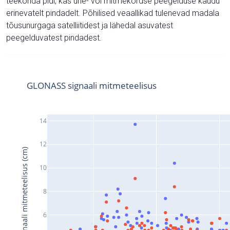
teekonda pidi, kas ühe- või mitmekordse peegelduse kaudu
erinevatelt pindadelt. Põhilised veaallikad tulenevad madala
tõusunurgaga satelliitidest ja lähedal asuvatest
peegelduvatest pindadest.
GLONASS signaali mitmeteelisus
14
12
Signaali mitmeteelisus (cm)
10
8
6