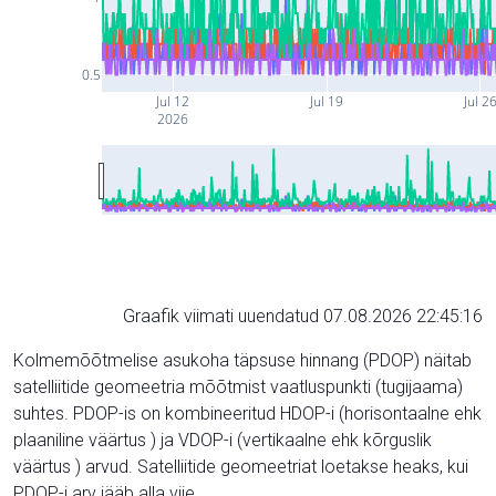
0.5
Jul 12
Jul 19
Jul 2
2026
Graafik viimati uuendatud 07.08.2026 22:45:16
Kolmemõõtmelise asukoha täpsuse hinnang (PDOP) näitab
satelliitide geomeetria mõõtmist vaatluspunkti (tugijaama)
suhtes. PDOP-is on kombineeritud HDOP-i (horisontaalne ehk
plaaniline väärtus ) ja VDOP-i (vertikaalne ehk kõrguslik
väärtus ) arvud. Satelliitide geomeetriat loetakse heaks, kui
PDOP-i arv jääb alla viie.