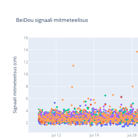
BeiDou signaali mitmeteelisus
16
14
Signaali mitmeteelisus (cm)
12
10
8
6
4
2
Jul 12
Jul 19
Jul 26