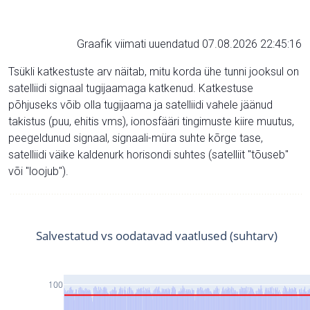
Graafik viimati uuendatud 07.08.2026 22:45:16
Tsükli katkestuste arv näitab, mitu korda ühe tunni jooksul on
satelliidi signaal tugijaamaga katkenud. Katkestuse
põhjuseks võib olla tugijaama ja satelliidi vahele jäänud
takistus (puu, ehitis vms), ionosfääri tingimuste kiire muutus,
peegeldunud signaal, signaali-müra suhte kõrge tase,
satelliidi väike kaldenurk horisondi suhtes (satelliit "tõuseb"
või "loojub").
Salvestatud vs oodatavad vaatlused (suhtarv)
100