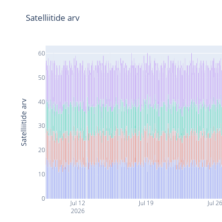
Satelliitide arv
60
50
40
Satelliitide arv
30
20
10
0
Jul 12
Jul 19
Jul 2
2026