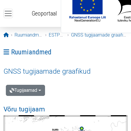
Liigu edasi põhisisu juurde
Geoportaal
Avaleht
Ruumiandmed
ESTPOS
GNSS tugijaamade graafikud
Ava menüü: Ruumiandmed
Ruumiandmed
GNSS tugijaamade graafikud
Tugijaamad
Võru tugijaam