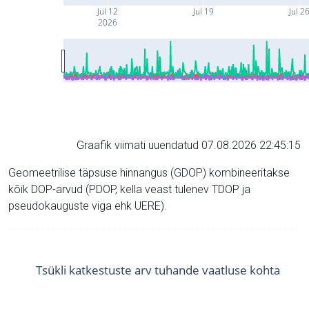
Jul 12
Jul 19
Jul 2
2026
Graafik viimati uuendatud 07.08.2026 22:45:15
Geomeetrilise täpsuse hinnangus (GDOP) kombineeritakse
kõik DOP-arvud (PDOP, kella veast tulenev TDOP ja
pseudokauguste viga ehk UERE).
Tsükli katkestuste arv tuhande vaatluse kohta