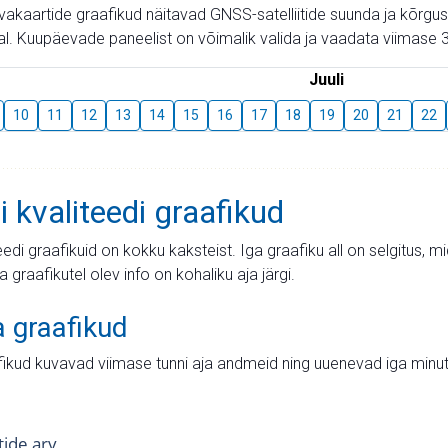
aevakaartide graafikud näitavad GNSS-satelliitide suunda ja kõr
l. Kuupäevade paneelist on võimalik valida ja vaadata viimase 3
Juuli
10
11
12
13
14
15
16
17
18
19
20
21
22
i kvaliteedi graafikud
teedi graafikuid on kokku kaksteist. Iga graafiku all on selgitus, 
ja graafikutel olev info on kohaliku aja järgi.
a graafikud
fikud kuvavad viimase tunni aja andmeid ning uuenevad iga minut