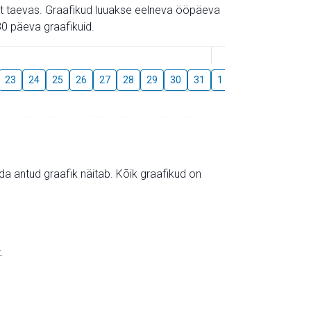
gust taevas. Graafikud luuakse eelneva ööpäeva
0 päeva graafikuid.
August
23
24
25
26
27
28
29
30
31
1
2
3
4
5
mida antud graafik näitab. Kõik graafikud on
.