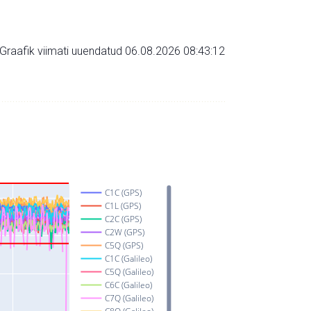
Graafik viimati uuendatud 06.08.2026 08:43:12
C1C (GPS)
C1L (GPS)
C2C (GPS)
C2W (GPS)
C5Q (GPS)
C1C (Galileo)
C5Q (Galileo)
C6C (Galileo)
C7Q (Galileo)