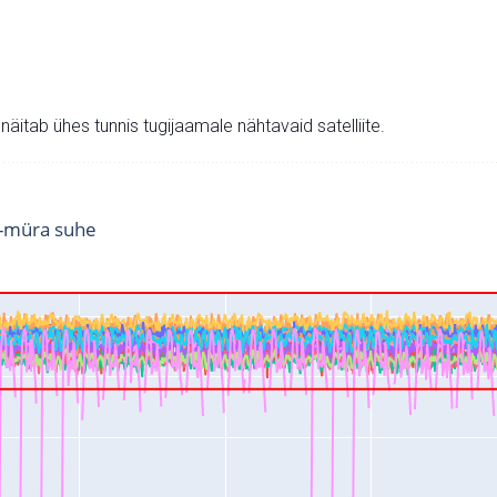
v näitab ühes tunnis tugijaamale nähtavaid satelliite.
i-müra suhe