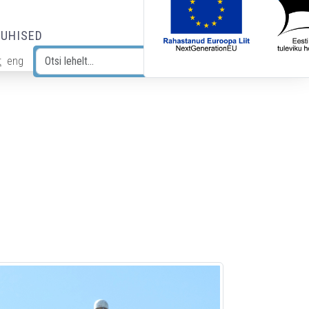
JUHISED
t
eng
Otsi