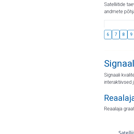
Satelliitide t
andmete põhja
6
7
8
9
Signaal
Signaali kvali
interaktiivsed 
Reaalaj
Reaalaja graa