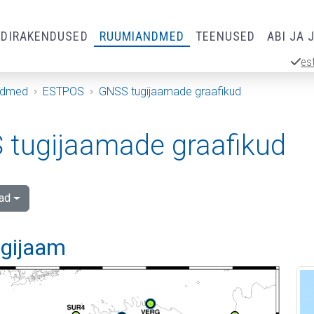
RDIRAKENDUSED
RUUMIANDMED
TEENUSED
ABI JA 
es
ndmed
ESTPOS
GNSS tugijaamade graafikud
tugijaamade graafikud
ad
ugijaam