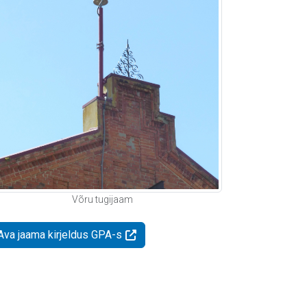
Võru tugijaam
Ava jaama kirjeldus GPA-s