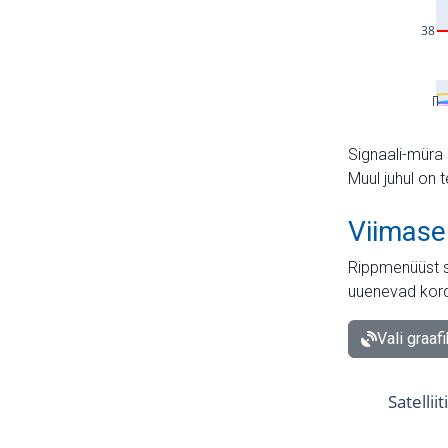
Signaali-müra 
Muul juhul on 
Viimase
Rippmenüüst s
uuenevad kord
Vali graaf
Satellii