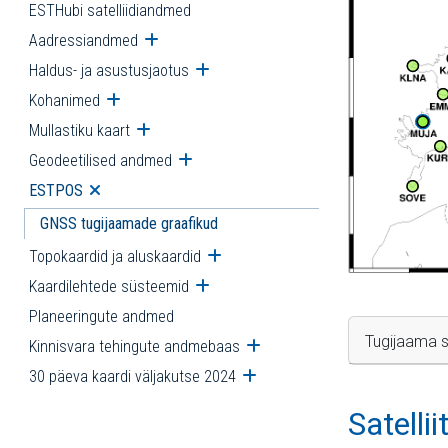
ESTHubi satelliidiandmed
Aadressiandmed
Ava alammenüü
Haldus- ja asustusjaotus
Ava alammenüü
Kohanimed
Ava alammenüü
Mullastiku kaart
Ava alammenüü
Geodeetilised andmed
Ava alammenüü
ESTPOS
Ava alammenüü
GNSS tugijaamade graafikud
Topokaardid ja aluskaardid
Ava alammenüü
Kaardilehtede süsteemid
Ava alammenüü
Planeeringute andmed
Tugijaama s
Kinnisvara tehingute andmebaas
Ava alammenüü
30 päeva kaardi väljakutse 2024
Ava alammenüü
Satelli