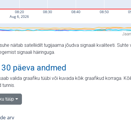
Jaam
suhe näitab satelliidilt tugijaama jõudva signaali kvaliteeti. Su
tegemist signaali häiringuga.
 30 päeva andmed
aab valida graafiku tüübi või kuvada kõik graafikud korraga. Kõ
 tunnis.
iku tüüp
tide arv