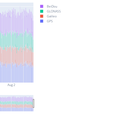
BeiDou
GLONASS
Galileo
GPS
Aug 2