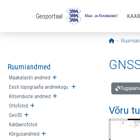
Liigu edasi põhisisu juurde
Geoportaal
KAA
Avaleht
Ruumia
GNSS 
Ruumiandmed
Maakatastri andmed
Ava alammenüü
Eesti topograafia andmekogu
Ava alammenüü
Tugijaam
Kitsenduste andmed
Ava alammenüü
Ortofotod
Ava alammenüü
Võru t
Geo3D
Ava alammenüü
Kaldaerofotod
Kõrgusandmed
Ava alammenüü