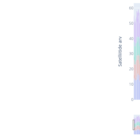
60
50
40
Satelliitide arv
30
20
10
0