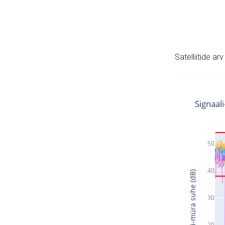
Satelliitide ar
Signaal
50
40
Signaali-müra suhe (dB)
30
20