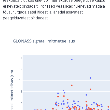
teekonda pidi, kas ühe- või mitmekordse peegelduse kaudu
erinevatelt pindadelt. Põhilised veaallikad tulenevad madala
tõusunurgaga satelliitidest ja lähedal asuvatest
peegelduvatest pindadest.
GLONASS signaali mitmeteelisus
14
12
Signaali mitmeteelisus (cm)
10
8
6