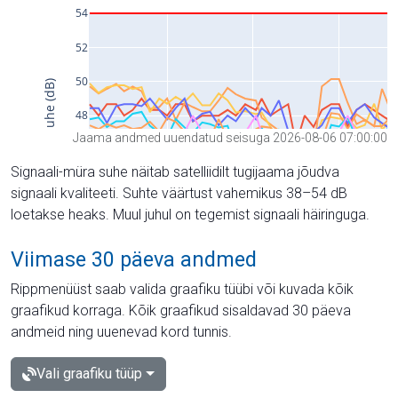
Jaama andmed uuendatud seisuga 2026-08-06 07:00:00
Signaali-müra suhe näitab satelliidilt tugijaama jõudva
signaali kvaliteeti. Suhte väärtust vahemikus 38–54 dB
loetakse heaks. Muul juhul on tegemist signaali häiringuga.
Viimase 30 päeva andmed
Rippmenüüst saab valida graafiku tüübi või kuvada kõik
graafikud korraga. Kõik graafikud sisaldavad 30 päeva
andmeid ning uuenevad kord tunnis.
Vali graafiku tüüp