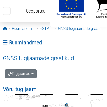
Liigu edasi põhisisu juurde
Geoportaal
Avaleht
Ruumiandmed
ESTPOS
GNSS tugijaamade graafikud
Ava menüü: Ruumiandmed
Ruumiandmed
GNSS tugijaamade graafikud
Tugijaamad
Võru tugijaam