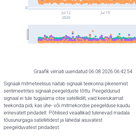
0
Jul 12
Jul 19
2026
Graafik viimati uuendatud 06.08.2026 06:42:54
Signaali mitmeteelisus näitab signaali teekonna pikenemist
sentimeetrites signaali peegelduste tõttu. Peegeldunud
signaal ei tule tugijaama otse satelliidilt, vaid keerukamat
teekonda pidi, kas ühe- või mitmekordse peegelduse kaudu
erinevatelt pindadelt. Põhilised veaallikad tulenevad madala
tõusunurgaga satelliitidest ja lähedal asuvatest
peegelduvatest pindadest.