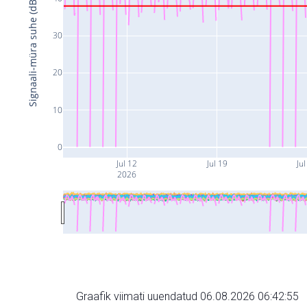
Signaali-müra suhe (dB)
30
20
10
0
Jul 12
Jul 19
Jul
2026
Graafik viimati uuendatud 06.08.2026 06:42:55