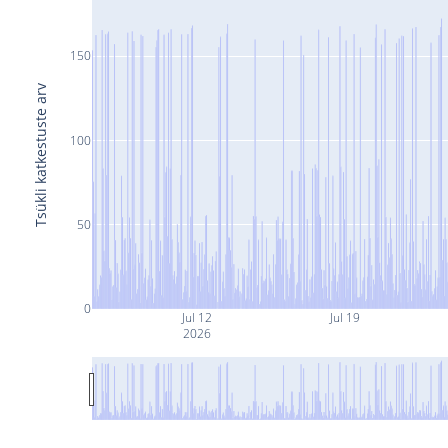
150
Tsükli katkestuste arv
100
50
0
Jul 12
Jul 19
2026