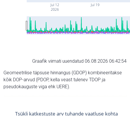
Jul 12
Jul 19
2026
Graafik viimati uuendatud 06.08.2026 06:42:54
Geomeetrilise täpsuse hinnangus (GDOP) kombineeritakse
kõik DOP-arvud (PDOP, kella veast tulenev TDOP ja
pseudokauguste viga ehk UERE).
Tsükli katkestuste arv tuhande vaatluse kohta