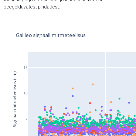
peegelduvatest pindadest.
Galileo signaali mitmeteelisus
15
Signaali mitmeteelisus (cm)
10
5