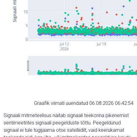
10
5
0
Jul 12
Jul 19
Ju
2026
Graafik viimati uuendatud 06.08.2026 06:42:54
Signaali mitmeteelisus näitab signaali teekonna pikenemist
sentimeetrites signaali peegelduste tõttu. Peegeldunud
signaal ei tule tugijaama otse satelliidilt, vaid keerukamat