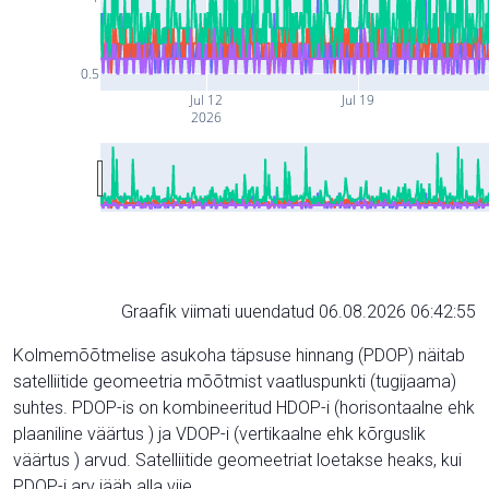
0.5
Jul 12
Jul 19
2026
Graafik viimati uuendatud 06.08.2026 06:42:55
Kolmemõõtmelise asukoha täpsuse hinnang (PDOP) näitab
satelliitide geomeetria mõõtmist vaatluspunkti (tugijaama)
suhtes. PDOP-is on kombineeritud HDOP-i (horisontaalne ehk
plaaniline väärtus ) ja VDOP-i (vertikaalne ehk kõrguslik
väärtus ) arvud. Satelliitide geomeetriat loetakse heaks, kui
PDOP-i arv jääb alla viie.