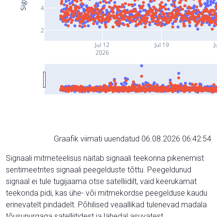
4
2
Jul 12
Jul 19
J
2026
Graafik viimati uuendatud 06.08.2026 06:42:54
Signaali mitmeteelisus näitab signaali teekonna pikenemist
sentimeetrites signaali peegelduste tõttu. Peegeldunud
signaal ei tule tugijaama otse satelliidilt, vaid keerukamat
teekonda pidi, kas ühe- või mitmekordse peegelduse kaudu
erinevatelt pindadelt. Põhilised veaallikad tulenevad madala
tõusunurgaga satelliitidest ja lähedal asuvatest