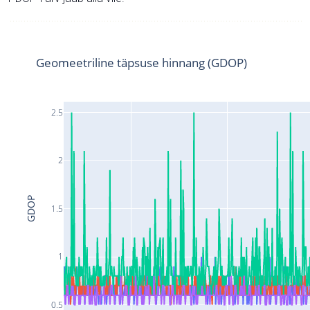
Geomeetriline täpsuse hinnang (GDOP)
2.5
2
GDOP
1.5
1
0.5