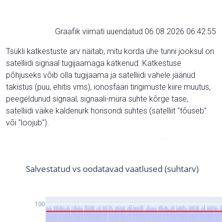
Graafik viimati uuendatud 06.08.2026 06:42:55
Tsükli katkestuste arv näitab, mitu korda ühe tunni jooksul on
satelliidi signaal tugijaamaga katkenud. Katkestuse
põhjuseks võib olla tugijaama ja satelliidi vahele jäänud
takistus (puu, ehitis vms), ionosfääri tingimuste kiire muutus,
peegeldunud signaal, signaali-müra suhte kõrge tase,
satelliidi väike kaldenurk horisondi suhtes (satelliit "tõuseb"
või "loojub").
Salvestatud vs oodatavad vaatlused (suhtarv)
100