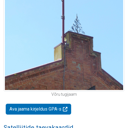
Võru tugijaam
Ava jaama kirjeldus GPA-s
Satelliitide taevakaardid