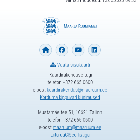
Viimati muudetud: 13.06.2025 09:53
Vaata sisukaarti
Kaardirakenduse tugi
telefon +372 665 0600
e-post
kaardirakendus@maaruum.ee
Korduma kippuvad küsimused
Mustamäe tee 51, 10621 Tallinn
telefon +372 665 0600
e-post
maaruum@maaruum.ee
Liitu uuGISed listiga