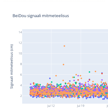
BeiDou signaali mitmeteelisus
14
12
Signaali mitmeteelisus (cm)
10
8
6
4
2
Jul 12
Jul 19
J