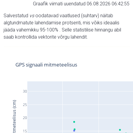
Graafik viimati uuendatud 06.08.2026 06:42:55
Salvestatud
vs
oodatavad vaatlused (suhtarv) näitab
algtundmatute lahendamise protsenti, mis võiks ideaalis
jääda vahemikku 95-100% . Selle statistilise hinnangu abil
saab kontrollida vektorite võrgu lahendit.
GPS signaali mitmeteelisus
30
Signaali mitmeteelisus (cm)
25
20
15