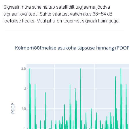
Signaali-müra suhe näitab satelliidilt tugijaama jõudva
signaali kvaliteeti. Suhte väärtust vahemikus 38–54 dB
loetakse heaks. Muul juhul on tegemist signaali häiringuga.
Kolmemõõtmelise asukoha täpsuse hinnang (PDOP
2.5
2
PDOP
1.5
1