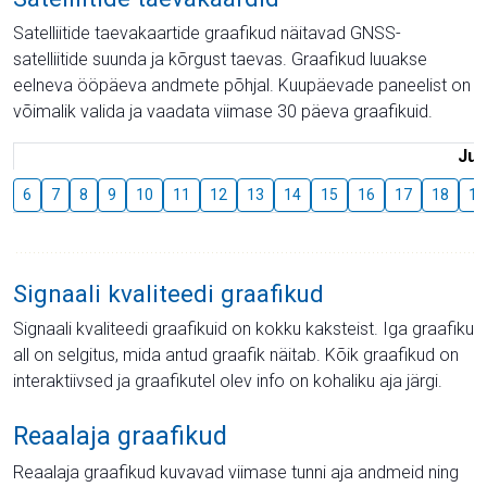
Satelliitide taevakaartide graafikud näitavad GNSS-
satelliitide suunda ja kõrgust taevas. Graafikud luuakse
eelneva ööpäeva andmete põhjal. Kuupäevade paneelist on
võimalik valida ja vaadata viimase 30 päeva graafikuid.
Juu
6
7
8
9
10
11
12
13
14
15
16
17
18
19
Signaali kvaliteedi graafikud
Signaali kvaliteedi graafikuid on kokku kaksteist. Iga graafiku
all on selgitus, mida antud graafik näitab. Kõik graafikud on
interaktiivsed ja graafikutel olev info on kohaliku aja järgi.
Reaalaja graafikud
Reaalaja graafikud kuvavad viimase tunni aja andmeid ning