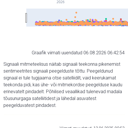
2026
Graafik viimati uuendatud 06.08.2026 06:42:54
Signaali mitmeteelisus näitab signaali teekonna pikenemist
sentimeetrites signaali peegelduste tõttu. Peegeldunud
signaal ei tule tugijaama otse satelliidilt, vaid keerukamat
teekonda pidi, kas ühe- või mitmekordse peegelduse kaudu
erinevatelt pindadelt. Põhilised veaallikad tulenevad madala
tõusunurgaga satelliitidest ja lähedal asuvatest
peegelduvatest pindadest.