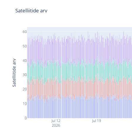
Satelliitide arv
60
50
40
Satelliitide arv
30
20
10
0
Jul 12
Jul 19
2026