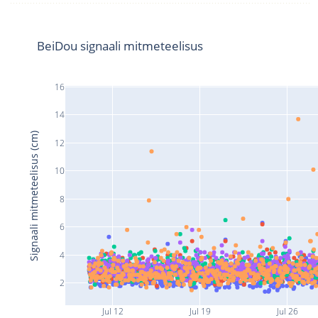
BeiDou signaali mitmeteelisus
16
14
Signaali mitmeteelisus (cm)
12
10
8
6
4
2
Jul 12
Jul 19
Jul 26