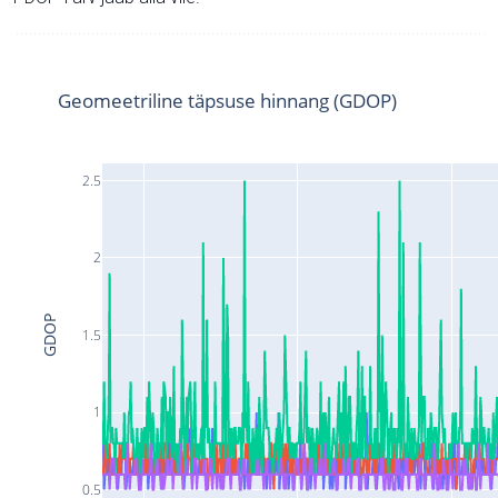
Geomeetriline täpsuse hinnang (GDOP)
2.5
2
GDOP
1.5
1
0.5