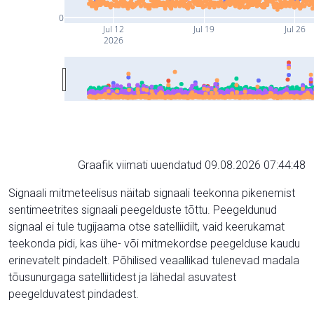
0
Jul 12
Jul 19
Jul 26
2026
Graafik viimati uuendatud 09.08.2026 07:44:48
Signaali mitmeteelisus näitab signaali teekonna pikenemist
sentimeetrites signaali peegelduste tõttu. Peegeldunud
signaal ei tule tugijaama otse satelliidilt, vaid keerukamat
teekonda pidi, kas ühe- või mitmekordse peegelduse kaudu
erinevatelt pindadelt. Põhilised veaallikad tulenevad madala
tõusunurgaga satelliitidest ja lähedal asuvatest
peegelduvatest pindadest.