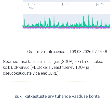
Jul 12
Jul 19
Jul 26
2026
Graafik viimati uuendatud 09.08.2026 07:44:48
Geomeetrilise täpsuse hinnangus (GDOP) kombineeritakse
kõik DOP-arvud (PDOP, kella veast tulenev TDOP ja
pseudokauguste viga ehk UERE).
Tsükli katkestuste arv tuhande vaatluse kohta