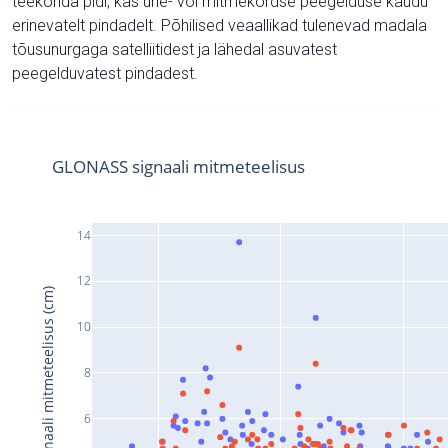
teekonda pidi, kas ühe- või mitmekordse peegelduse kaudu
erinevatelt pindadelt. Põhilised veaallikad tulenevad madala
tõusunurgaga satelliitidest ja lähedal asuvatest
peegelduvatest pindadest.
GLONASS signaali mitmeteelisus
14
12
Signaali mitmeteelisus (cm)
10
8
6