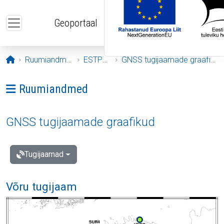
Liigu edasi põhisisu juurde
Geoportaal
Avaleht
Ruumiandmed
ESTPOS
GNSS tugijaamade graafikud
Ava menüü: Ruumiandmed
Ruumiandmed
GNSS tugijaamade graafikud
Tugijaamad
Võru tugijaam