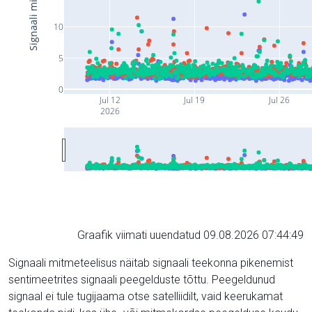
10
5
0
Jul 12
Jul 19
Jul 26
2026
Graafik viimati uuendatud 09.08.2026 07:44:49
Signaali mitmeteelisus näitab signaali teekonna pikenemist
sentimeetrites signaali peegelduste tõttu. Peegeldunud
signaal ei tule tugijaama otse satelliidilt, vaid keerukamat