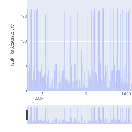
150
Tsükli katkestuste arv
100
50
0
Jul 12
Jul 19
Jul 26
2026