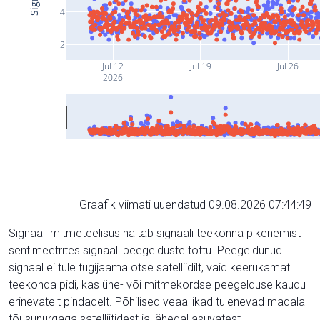
4
2
Jul 12
Jul 19
Jul 26
2026
Graafik viimati uuendatud 09.08.2026 07:44:49
Signaali mitmeteelisus näitab signaali teekonna pikenemist
sentimeetrites signaali peegelduste tõttu. Peegeldunud
signaal ei tule tugijaama otse satelliidilt, vaid keerukamat
teekonda pidi, kas ühe- või mitmekordse peegelduse kaudu
erinevatelt pindadelt. Põhilised veaallikad tulenevad madala
tõusunurgaga satelliitidest ja lähedal asuvatest