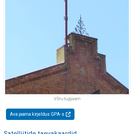
Võru tugijaam
Ava jaama kirjeldus GPA-s
Satelliitide taevakaardid