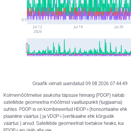
0.5
Jul 12
Jul 19
Jul 26
2026
Graafik viimati uuendatud 09.08.2026 07:44:49
Kolmemõõtmelise asukoha täpsuse hinnang (PDOP) näitab
satelliitide geomeetria mõõtmist vaatluspunkti (tugijaama)
suhtes. PDOP-is on kombineeritud HDOP-i (horisontaalne ehk
plaaniline väärtus ) ja VDOP-i (vertikaalne ehk kõrguslik
väärtus ) arvud. Satelliitide geomeetriat loetakse heaks, kui
PDOP-i arv jääb alla viie.