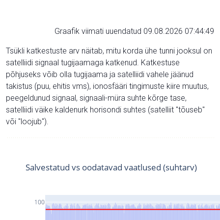
Graafik viimati uuendatud 09.08.2026 07:44:49
Tsükli katkestuste arv näitab, mitu korda ühe tunni jooksul on
satelliidi signaal tugijaamaga katkenud. Katkestuse
põhjuseks võib olla tugijaama ja satelliidi vahele jäänud
takistus (puu, ehitis vms), ionosfääri tingimuste kiire muutus,
peegeldunud signaal, signaali-müra suhte kõrge tase,
satelliidi väike kaldenurk horisondi suhtes (satelliit "tõuseb"
või "loojub").
Salvestatud vs oodatavad vaatlused (suhtarv)
100