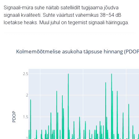
Signaali-müra suhe näitab satelliidilt tugijaama jõudva
signaali kvaliteeti. Suhte väärtust vahemikus 38–54 dB
loetakse heaks. Muul juhul on tegemist signaali häiringuga.
Kolmemõõtmelise asukoha täpsuse hinnang (PDOP
2.5
2
PDOP
1.5
1