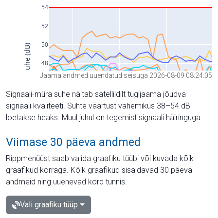
Jaama andmed uuendatud seisuga 2026-08-09 08:24:05
Signaali-müra suhe näitab satelliidilt tugijaama jõudva
signaali kvaliteeti. Suhte väärtust vahemikus 38–54 dB
loetakse heaks. Muul juhul on tegemist signaali häiringuga.
Viimase 30 päeva andmed
Rippmenüüst saab valida graafiku tüübi või kuvada kõik
graafikud korraga. Kõik graafikud sisaldavad 30 päeva
andmeid ning uuenevad kord tunnis.
Vali graafiku tüüp