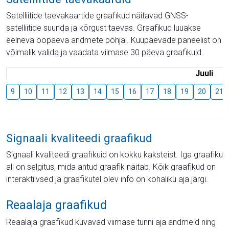
Satelliitide taevakaartide graafikud näitavad GNSS-
satelliitide suunda ja kõrgust taevas. Graafikud luuakse
eelneva ööpäeva andmete põhjal. Kuupäevade paneelist on
võimalik valida ja vaadata viimase 30 päeva graafikuid.
Juuli
9
10
11
12
13
14
15
16
17
18
19
20
21
Signaali kvaliteedi graafikud
Signaali kvaliteedi graafikuid on kokku kaksteist. Iga graafiku
all on selgitus, mida antud graafik näitab. Kõik graafikud on
interaktiivsed ja graafikutel olev info on kohaliku aja järgi.
Reaalaja graafikud
Reaalaja graafikud kuvavad viimase tunni aja andmeid ning