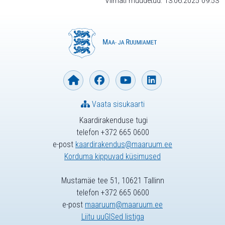
Viimati muudetud: 13.06.2025 09:53
Vaata sisukaarti
Kaardirakenduse tugi
telefon +372 665 0600
e-post
kaardirakendus@maaruum.ee
Korduma kippuvad küsimused
Mustamäe tee 51, 10621 Tallinn
telefon +372 665 0600
e-post
maaruum@maaruum.ee
Liitu uuGISed listiga