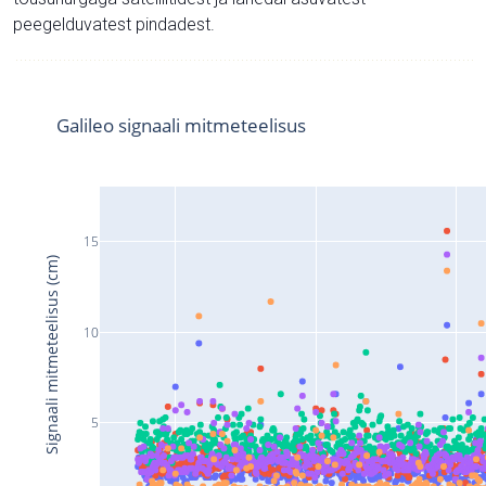
peegelduvatest pindadest.
Galileo signaali mitmeteelisus
15
Signaali mitmeteelisus (cm)
10
5