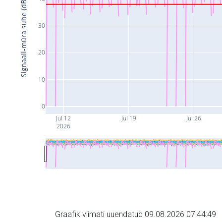
Signaali-müra suhe (dB)
30
20
10
0
Jul 12
Jul 19
Jul 26
2026
Graafik viimati uuendatud 09.08.2026 07:44:49