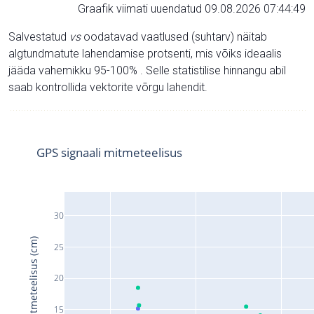
Graafik viimati uuendatud 09.08.2026 07:44:49
Salvestatud
vs
oodatavad vaatlused (suhtarv) näitab
algtundmatute lahendamise protsenti, mis võiks ideaalis
jääda vahemikku 95-100% . Selle statistilise hinnangu abil
saab kontrollida vektorite võrgu lahendit.
GPS signaali mitmeteelisus
30
Signaali mitmeteelisus (cm)
25
20
15