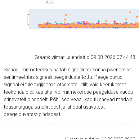
2026
Graafik viimati uuendatud 09.08.2026 07:44:48
Signaali mitmeteelisus näitab signaali teekonna pikenemist
sentimeetrites signaali peegelduste tõttu. Peegeldunud
signaal ei tule tugijaama otse satelliidilt, vaid keerukamat
teekonda pidi, kas ühe- või mitmekordse peegelduse kaudu
erinevatelt pindadelt. Põhilised veaallikad tulenevad madala
tõusunurgaga satelliitidest ja lähedal asuvatest
peegelduvatest pindadest.