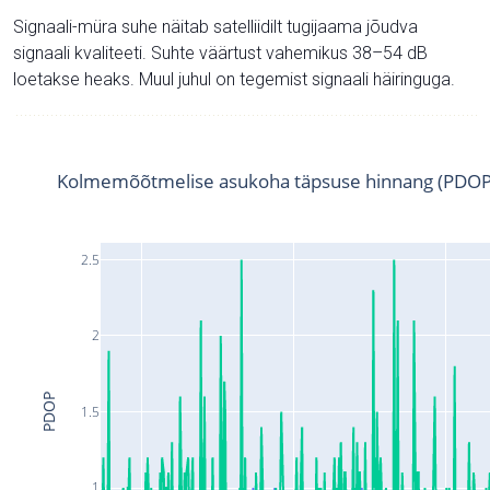
Signaali-müra suhe näitab satelliidilt tugijaama jõudva
signaali kvaliteeti. Suhte väärtust vahemikus 38–54 dB
loetakse heaks. Muul juhul on tegemist signaali häiringuga.
Kolmemõõtmelise asukoha täpsuse hinnang (PDOP
2.5
2
PDOP
1.5
1