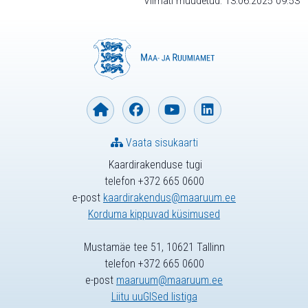
Viimati muudetud: 13.06.2025 09:53
Vaata sisukaarti
Kaardirakenduse tugi
telefon +372 665 0600
e-post
kaardirakendus@maaruum.ee
Korduma kippuvad küsimused
Mustamäe tee 51, 10621 Tallinn
telefon +372 665 0600
e-post
maaruum@maaruum.ee
Liitu uuGISed listiga