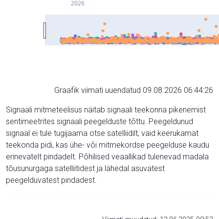
2026
Graafik viimati uuendatud 09.08.2026 06:44:26
Signaali mitmeteelisus näitab signaali teekonna pikenemist
sentimeetrites signaali peegelduste tõttu. Peegeldunud
signaal ei tule tugijaama otse satelliidilt, vaid keerukamat
teekonda pidi, kas ühe- või mitmekordse peegelduse kaudu
erinevatelt pindadelt. Põhilised veaallikad tulenevad madala
tõusunurgaga satelliitidest ja lähedal asuvatest
peegelduvatest pindadest.