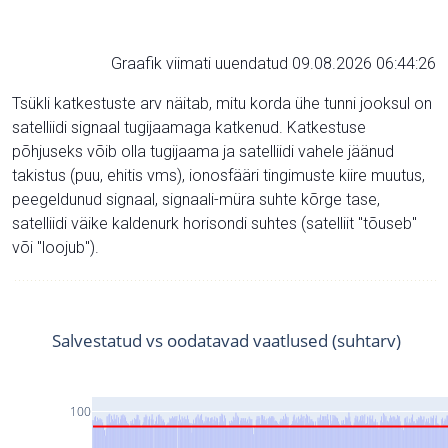
Graafik viimati uuendatud 09.08.2026 06:44:26
Tsükli katkestuste arv näitab, mitu korda ühe tunni jooksul on
satelliidi signaal tugijaamaga katkenud. Katkestuse
põhjuseks võib olla tugijaama ja satelliidi vahele jäänud
takistus (puu, ehitis vms), ionosfääri tingimuste kiire muutus,
peegeldunud signaal, signaali-müra suhte kõrge tase,
satelliidi väike kaldenurk horisondi suhtes (satelliit "tõuseb"
või "loojub").
Salvestatud vs oodatavad vaatlused (suhtarv)
100