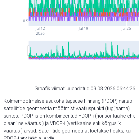
0.5
Jul 12
Jul 19
Jul 26
2026
Graafik viimati uuendatud 09.08.2026 06:44:26
Kolmemõõtmelise asukoha täpsuse hinnang (PDOP) näitab
satelliitide geomeetria mõõtmist vaatluspunkti (tugijaama)
suhtes. PDOP-is on kombineeritud HDOP-i (horisontaalne ehk
plaaniline väärtus ) ja VDOP-i (vertikaalne ehk kõrguslik
väärtus ) arvud. Satelliitide geomeetriat loetakse heaks, kui
PDOP-i arv jääb alla viie.