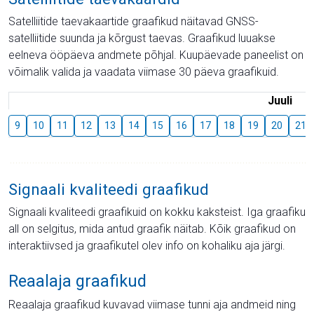
Satelliitide taevakaartide graafikud näitavad GNSS-
satelliitide suunda ja kõrgust taevas. Graafikud luuakse
eelneva ööpäeva andmete põhjal. Kuupäevade paneelist on
võimalik valida ja vaadata viimase 30 päeva graafikuid.
Juuli
9
10
11
12
13
14
15
16
17
18
19
20
21
Signaali kvaliteedi graafikud
Signaali kvaliteedi graafikuid on kokku kaksteist. Iga graafiku
all on selgitus, mida antud graafik näitab. Kõik graafikud on
interaktiivsed ja graafikutel olev info on kohaliku aja järgi.
Reaalaja graafikud
Reaalaja graafikud kuvavad viimase tunni aja andmeid ning