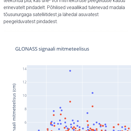
teekonda pidi, kas ühe- või mitmekordse peegelduse kaudu
erinevatelt pindadelt. Põhilised veaallikad tulenevad madala
tõusunurgaga satelliitidest ja lähedal asuvatest
peegelduvatest pindadest.
GLONASS signaali mitmeteelisus
14
12
Signaali mitmeteelisus (cm)
10
8
6