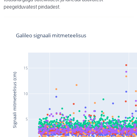
peegelduvatest pindadest.
Galileo signaali mitmeteelisus
15
Signaali mitmeteelisus (cm)
10
5