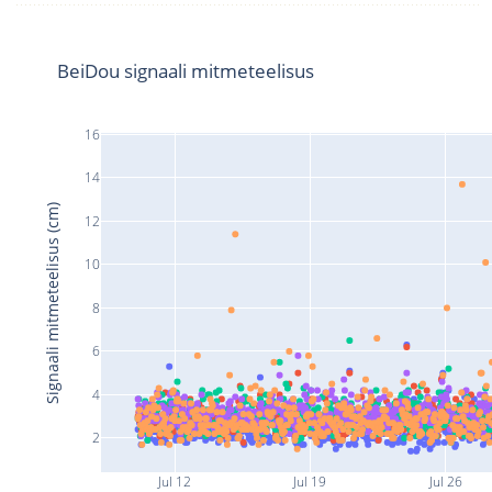
BeiDou signaali mitmeteelisus
16
14
Signaali mitmeteelisus (cm)
12
10
8
6
4
2
Jul 12
Jul 19
Jul 26