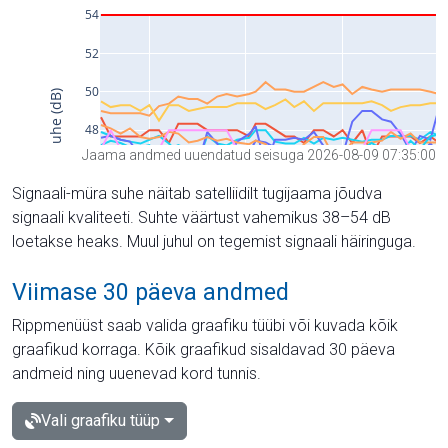
Jaama andmed uuendatud seisuga 2026-08-09 07:35:00
Signaali-müra suhe näitab satelliidilt tugijaama jõudva
signaali kvaliteeti. Suhte väärtust vahemikus 38–54 dB
loetakse heaks. Muul juhul on tegemist signaali häiringuga.
Viimase 30 päeva andmed
Rippmenüüst saab valida graafiku tüübi või kuvada kõik
graafikud korraga. Kõik graafikud sisaldavad 30 päeva
andmeid ning uuenevad kord tunnis.
Vali graafiku tüüp