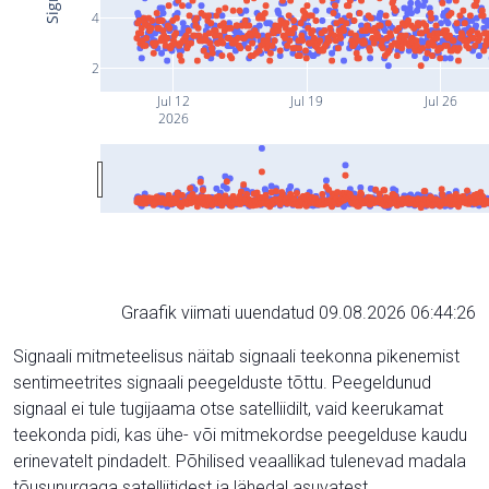
4
2
Jul 12
Jul 19
Jul 26
2026
Graafik viimati uuendatud 09.08.2026 06:44:26
Signaali mitmeteelisus näitab signaali teekonna pikenemist
sentimeetrites signaali peegelduste tõttu. Peegeldunud
signaal ei tule tugijaama otse satelliidilt, vaid keerukamat
teekonda pidi, kas ühe- või mitmekordse peegelduse kaudu
erinevatelt pindadelt. Põhilised veaallikad tulenevad madala
tõusunurgaga satelliitidest ja lähedal asuvatest