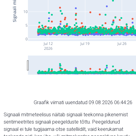
10
5
0
Jul 12
Jul 19
Jul 26
2026
Graafik viimati uuendatud 09.08.2026 06:44:26
Signaali mitmeteelisus näitab signaali teekonna pikenemist
sentimeetrites signaali peegelduste tõttu. Peegeldunud
signaal ei tule tugijaama otse satelliidilt, vaid keerukamat