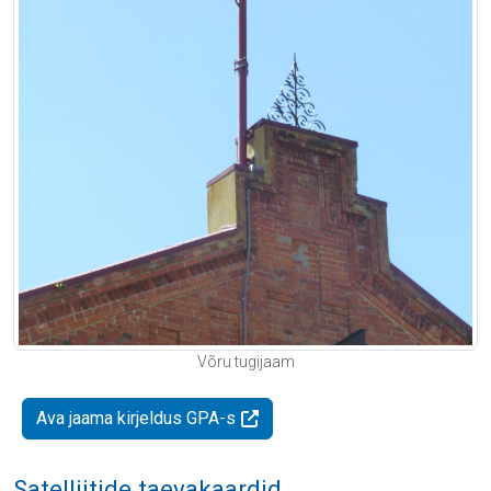
Võru tugijaam
Ava jaama kirjeldus GPA-s
Satelliitide taevakaardid