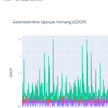
Geomeetriline täpsuse hinnang (GDOP)
2.5
2
GDOP
1.5
1
0.5