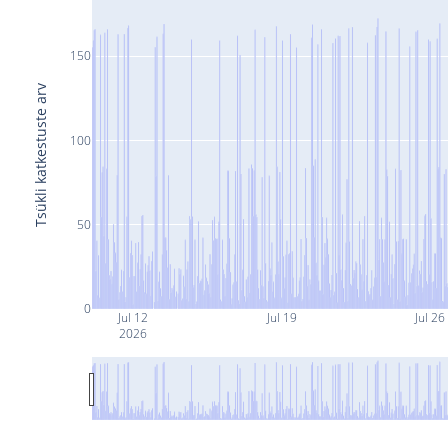
150
Tsükli katkestuste arv
100
50
0
Jul 12
Jul 19
Jul 26
2026