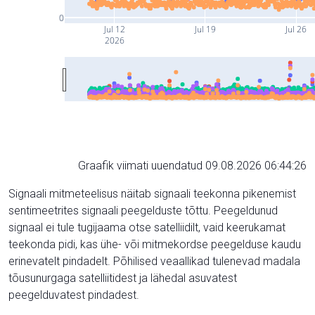
0
Jul 12
Jul 19
Jul 26
2026
Graafik viimati uuendatud 09.08.2026 06:44:26
Signaali mitmeteelisus näitab signaali teekonna pikenemist
sentimeetrites signaali peegelduste tõttu. Peegeldunud
signaal ei tule tugijaama otse satelliidilt, vaid keerukamat
teekonda pidi, kas ühe- või mitmekordse peegelduse kaudu
erinevatelt pindadelt. Põhilised veaallikad tulenevad madala
tõusunurgaga satelliitidest ja lähedal asuvatest
peegelduvatest pindadest.