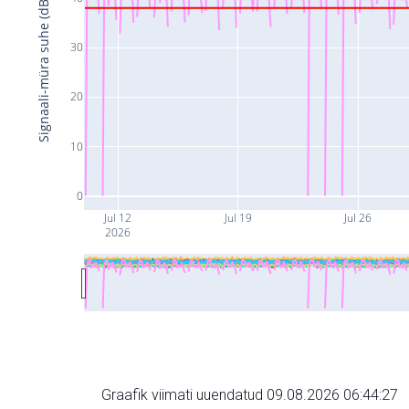
Signaali-müra suhe (dB)
30
20
10
0
Jul 12
Jul 19
Jul 26
2026
Graafik viimati uuendatud 09.08.2026 06:44:27