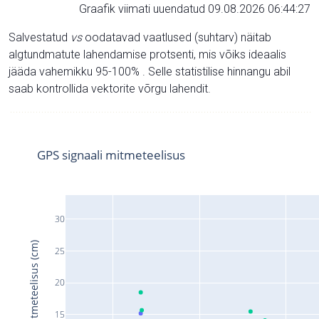
Graafik viimati uuendatud 09.08.2026 06:44:27
Salvestatud
vs
oodatavad vaatlused (suhtarv) näitab
algtundmatute lahendamise protsenti, mis võiks ideaalis
jääda vahemikku 95-100% . Selle statistilise hinnangu abil
saab kontrollida vektorite võrgu lahendit.
GPS signaali mitmeteelisus
30
Signaali mitmeteelisus (cm)
25
20
15