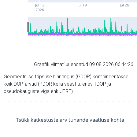
Jul 12
Jul 19
Jul 26
2026
Graafik viimati uuendatud 09.08.2026 06:44:26
Geomeetrilise täpsuse hinnangus (GDOP) kombineeritakse
kõik DOP-arvud (PDOP, kella veast tulenev TDOP ja
pseudokauguste viga ehk UERE).
Tsükli katkestuste arv tuhande vaatluse kohta