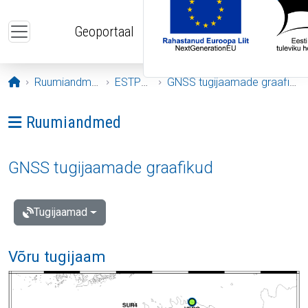
Liigu edasi põhisisu juurde
Geoportaal
Avaleht
Ruumiandmed
ESTPOS
GNSS tugijaamade graafikud
Ava menüü: Ruumiandmed
Ruumiandmed
GNSS tugijaamade graafikud
Tugijaamad
Võru tugijaam