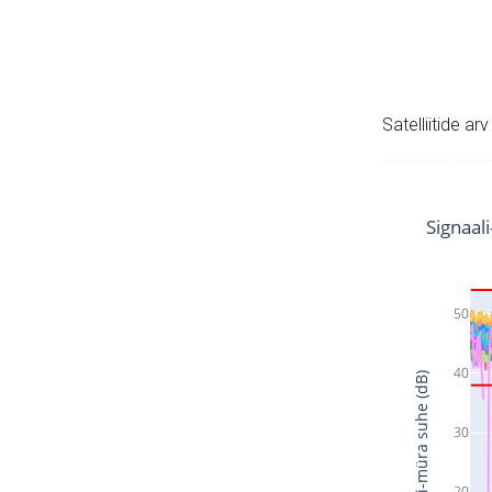
Satelliitide ar
Signaal
50
40
Signaali-müra suhe (dB)
30
20