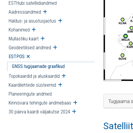
ESTHubi satelliidiandmed
Aadressiandmed
Ava alammenüü
Haldus- ja asustusjaotus
Ava alammenüü
Kohanimed
Ava alammenüü
Mullastiku kaart
Ava alammenüü
Geodeetilised andmed
Ava alammenüü
ESTPOS
Ava alammenüü
GNSS tugijaamade graafikud
Topokaardid ja aluskaardid
Ava alammenüü
Kaardilehtede süsteemid
Ava alammenüü
Planeeringute andmed
Tugijaama s
Kinnisvara tehingute andmebaas
Ava alammenüü
30 päeva kaardi väljakutse 2024
Ava alammenüü
Satelli