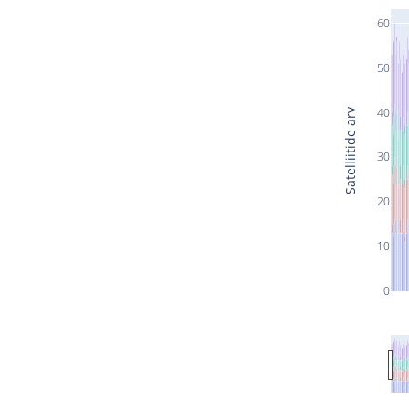
60
50
40
Satelliitide arv
30
20
10
0