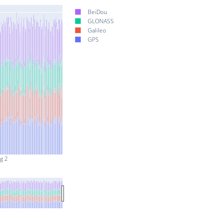
BeiDou
GLONASS
Galileo
GPS
g 2