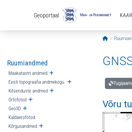
Liigu edasi põhisisu juurde
Geoportaal
KAA
Avaleht
Ruumia
GNSS 
Ruumiandmed
Maakatastri andmed
Ava alammenüü
Eesti topograafia andmekogu
Ava alammenüü
Tugijaam
Kitsenduste andmed
Ava alammenüü
Ortofotod
Ava alammenüü
Võru t
Geo3D
Ava alammenüü
Kaldaerofotod
Kõrgusandmed
Ava alammenüü