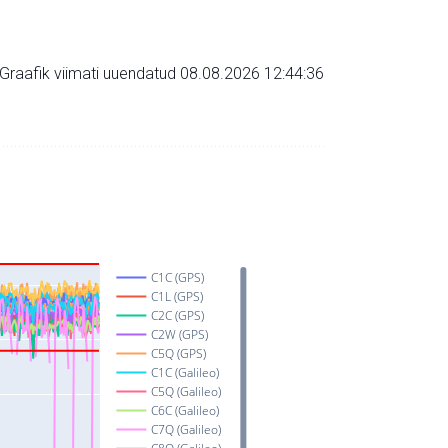
Graafik viimati uuendatud 08.08.2026 12:44:36
C1C (GPS)
C1L (GPS)
C2C (GPS)
C2W (GPS)
C5Q (GPS)
C1C (Galileo)
C5Q (Galileo)
C6C (Galileo)
C7Q (Galileo)