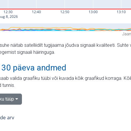
Jaam
suhe näitab satelliidilt tugijaama jõudva signaali kvaliteeti. Su
tegemist signaali häiringuga.
 30 päeva andmed
aab valida graafiku tüübi või kuvada kõik graafikud korraga. Kõ
 tunnis.
iku tüüp
tide arv