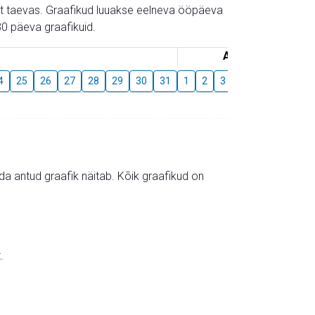
gust taevas. Graafikud luuakse eelneva ööpäeva
0 päeva graafikuid.
August
4
25
26
27
28
29
30
31
1
2
3
4
5
6
7
mida antud graafik näitab. Kõik graafikud on
.