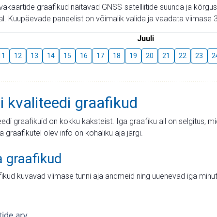
aevakaartide graafikud näitavad GNSS-satelliitide suunda ja kõr
l. Kuupäevade paneelist on võimalik valida ja vaadata viimase 3
Juuli
11
12
13
14
15
16
17
18
19
20
21
22
23
2
i kvaliteedi graafikud
teedi graafikuid on kokku kaksteist. Iga graafiku all on selgitus, 
ja graafikutel olev info on kohaliku aja järgi.
a graafikud
fikud kuvavad viimase tunni aja andmeid ning uuenevad iga minut