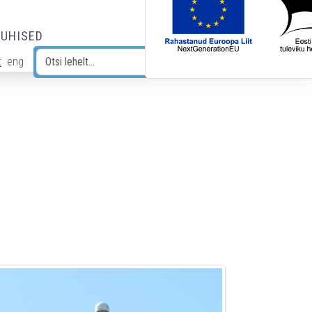
JUHISED
t
eng
Otsi