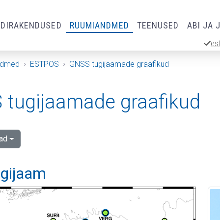
RDIRAKENDUSED
RUUMIANDMED
TEENUSED
ABI JA 
es
ndmed
ESTPOS
GNSS tugijaamade graafikud
tugijaamade graafikud
ad
ugijaam