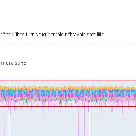
v näitab ühes tunnis tugijaamale nähtavaid satelliite.
i-müra suhe