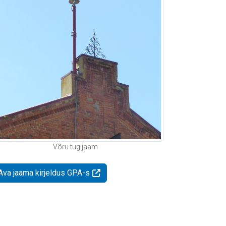
Võru tugijaam
Ava jaama kirjeldus GPA-s