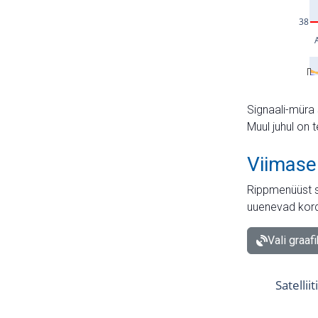
Signaali-müra 
Muul juhul on 
Viimase
Rippmenüüst s
uuenevad kord
Vali graaf
Satellii