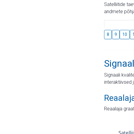
Satelliitide t
andmete põhja
8
9
10
Signaal
Signaali kvali
interaktiivsed 
Reaalaj
Reaalaja graa