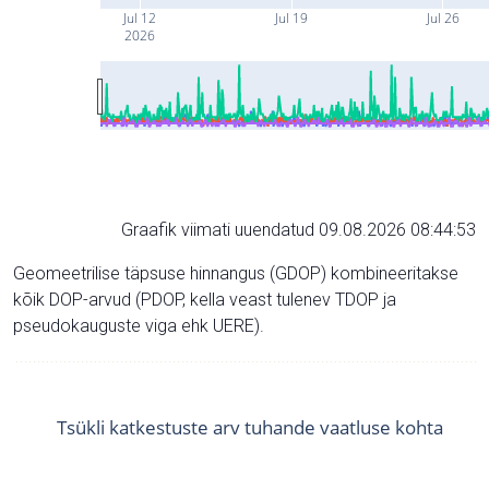
Jul 12
Jul 19
Jul 26
2026
Graafik viimati uuendatud 09.08.2026 08:44:53
Geomeetrilise täpsuse hinnangus (GDOP) kombineeritakse
kõik DOP-arvud (PDOP, kella veast tulenev TDOP ja
pseudokauguste viga ehk UERE).
Tsükli katkestuste arv tuhande vaatluse kohta