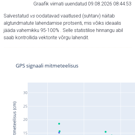
Graafik viimati uuendatud 09.08.2026 08:44:53
Salvestatud
vs
oodatavad vaatlused (suhtarv) näitab
algtundmatute lahendamise protsenti, mis võiks ideaalis
jääda vahemikku 95-100% . Selle statistilise hinnangu abil
saab kontrollida vektorite võrgu lahendit.
GPS signaali mitmeteelisus
30
Signaali mitmeteelisus (cm)
25
20
15