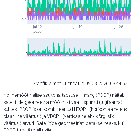
0.5
Jul 12
Jul 19
Jul 26
2026
Graafik viimati uuendatud 09.08.2026 08:44:53
Kolmemõõtmelise asukoha täpsuse hinnang (PDOP) näitab
satelliitide geomeetria mõõtmist vaatluspunkti (tugijaama)
suhtes. PDOP-is on kombineeritud HDOP-i (horisontaalne ehk
plaaniline väärtus ) ja VDOP-i (vertikaalne ehk kõrguslik
väärtus ) arvud. Satelliitide geomeetriat loetakse heaks, kui
PDOP-i arv jääb alla viie.