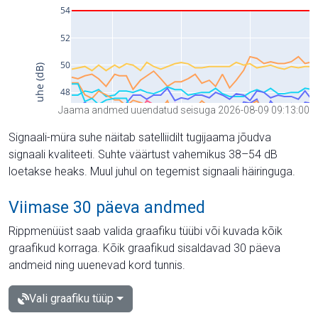
Jaama andmed uuendatud seisuga 2026-08-09 09:13:00
Signaali-müra suhe näitab satelliidilt tugijaama jõudva
signaali kvaliteeti. Suhte väärtust vahemikus 38–54 dB
loetakse heaks. Muul juhul on tegemist signaali häiringuga.
Viimase 30 päeva andmed
Rippmenüüst saab valida graafiku tüübi või kuvada kõik
graafikud korraga. Kõik graafikud sisaldavad 30 päeva
andmeid ning uuenevad kord tunnis.
Vali graafiku tüüp