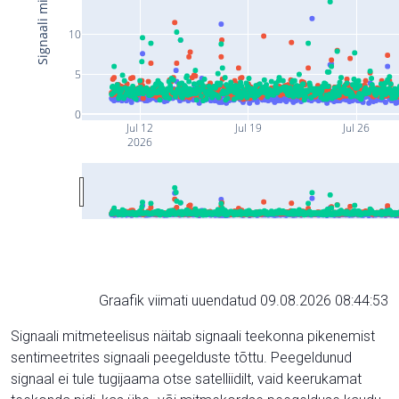
10
5
0
Jul 12
Jul 19
Jul 26
2026
Graafik viimati uuendatud 09.08.2026 08:44:53
Signaali mitmeteelisus näitab signaali teekonna pikenemist
sentimeetrites signaali peegelduste tõttu. Peegeldunud
signaal ei tule tugijaama otse satelliidilt, vaid keerukamat