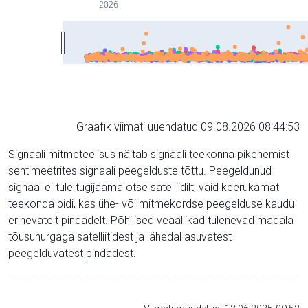
2026
Graafik viimati uuendatud 09.08.2026 08:44:53
Signaali mitmeteelisus näitab signaali teekonna pikenemist
sentimeetrites signaali peegelduste tõttu. Peegeldunud
signaal ei tule tugijaama otse satelliidilt, vaid keerukamat
teekonda pidi, kas ühe- või mitmekordse peegelduse kaudu
erinevatelt pindadelt. Põhilised veaallikad tulenevad madala
tõusunurgaga satelliitidest ja lähedal asuvatest
peegelduvatest pindadest.