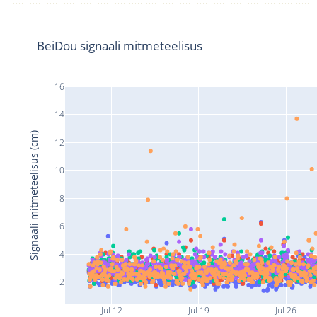
BeiDou signaali mitmeteelisus
16
14
Signaali mitmeteelisus (cm)
12
10
8
6
4
2
Jul 12
Jul 19
Jul 26