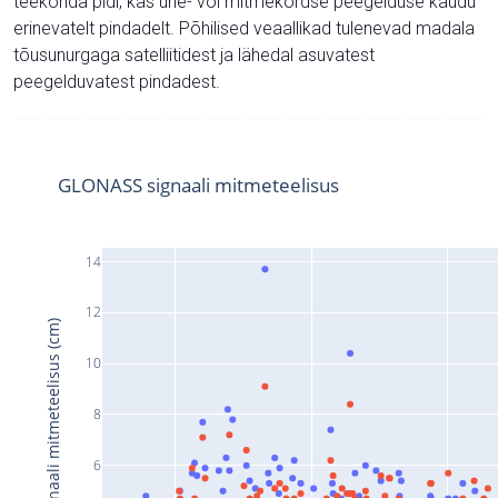
teekonda pidi, kas ühe- või mitmekordse peegelduse kaudu
erinevatelt pindadelt. Põhilised veaallikad tulenevad madala
tõusunurgaga satelliitidest ja lähedal asuvatest
peegelduvatest pindadest.
GLONASS signaali mitmeteelisus
14
12
Signaali mitmeteelisus (cm)
10
8
6