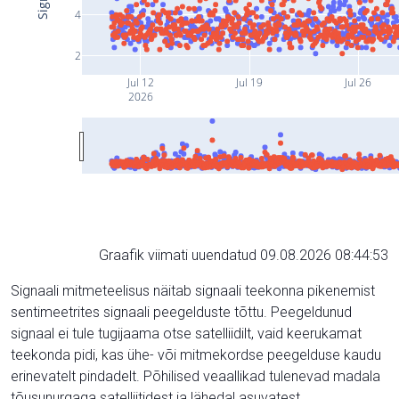
4
2
Jul 12
Jul 19
Jul 26
2026
Graafik viimati uuendatud 09.08.2026 08:44:53
Signaali mitmeteelisus näitab signaali teekonna pikenemist
sentimeetrites signaali peegelduste tõttu. Peegeldunud
signaal ei tule tugijaama otse satelliidilt, vaid keerukamat
teekonda pidi, kas ühe- või mitmekordse peegelduse kaudu
erinevatelt pindadelt. Põhilised veaallikad tulenevad madala
tõusunurgaga satelliitidest ja lähedal asuvatest