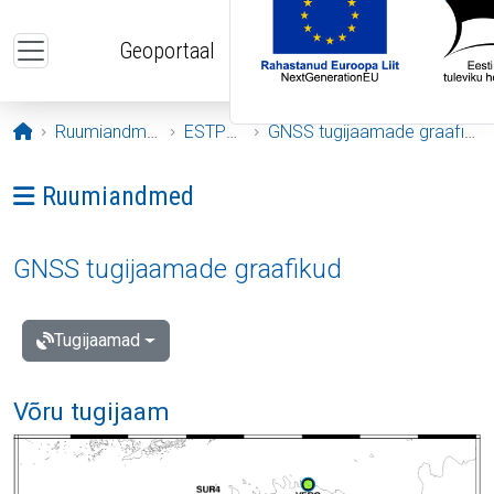
Liigu edasi põhisisu juurde
Geoportaal
Avaleht
Ruumiandmed
ESTPOS
GNSS tugijaamade graafikud
Ava menüü: Ruumiandmed
Ruumiandmed
GNSS tugijaamade graafikud
Tugijaamad
Võru tugijaam