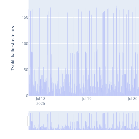
150
Tsükli katkestuste arv
100
50
0
Jul 12
Jul 19
Jul 26
2026