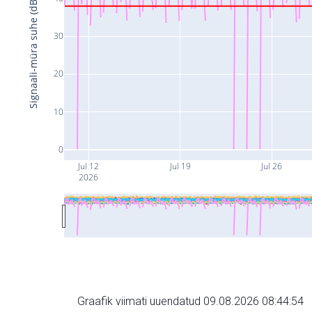
Signaali-müra suhe (dB)
30
20
10
0
Jul 12
Jul 19
Jul 26
2026
Graafik viimati uuendatud 09.08.2026 08:44:54