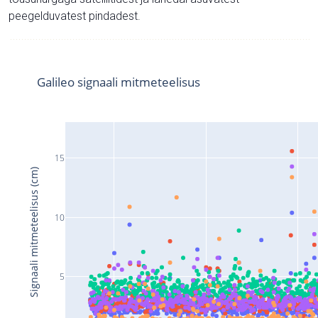
peegelduvatest pindadest.
Galileo signaali mitmeteelisus
15
Signaali mitmeteelisus (cm)
10
5