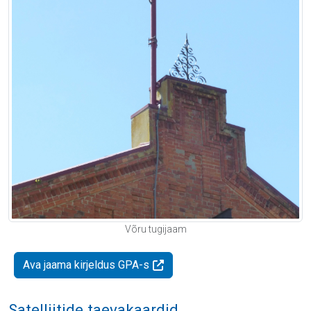
Võru tugijaam
Ava jaama kirjeldus GPA-s
Satelliitide taevakaardid