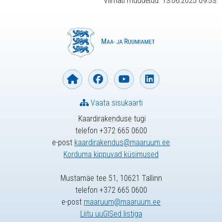
Viimati muudetud: 13.06.2025 09:53
Vaata sisukaarti
Kaardirakenduse tugi
telefon +372 665 0600
e-post
kaardirakendus@maaruum.ee
Korduma kippuvad küsimused
Mustamäe tee 51, 10621 Tallinn
telefon +372 665 0600
e-post
maaruum@maaruum.ee
Liitu uuGISed listiga