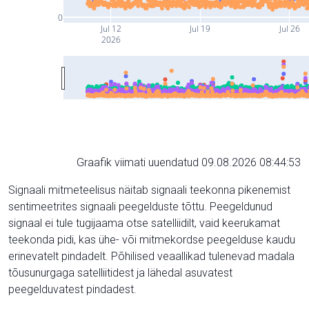
0
Jul 12
Jul 19
Jul 26
2026
Graafik viimati uuendatud 09.08.2026 08:44:53
Signaali mitmeteelisus näitab signaali teekonna pikenemist
sentimeetrites signaali peegelduste tõttu. Peegeldunud
signaal ei tule tugijaama otse satelliidilt, vaid keerukamat
teekonda pidi, kas ühe- või mitmekordse peegelduse kaudu
erinevatelt pindadelt. Põhilised veaallikad tulenevad madala
tõusunurgaga satelliitidest ja lähedal asuvatest
peegelduvatest pindadest.