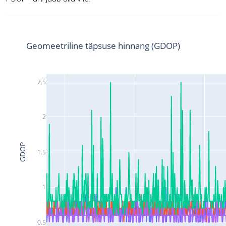
Geomeetriline täpsuse hinnang (GDOP)
2.5
2
GDOP
1.5
1
0.5