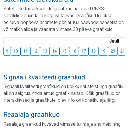
Satelliitide taevakaartide graafikud näitavad GNSS-
satelliitide suunda ja kõrgust taevas. Graafikud luuakse
eelneva ööpäeva andmete põhjal. Kuupäevade paneelist on
võimalik valida ja vaadata viimase 30 päeva graafikuid.
Juuli
9
10
11
12
13
14
15
16
17
18
19
20
21
Signaali kvaliteedi graafikud
Signaali kvaliteedi graafikuid on kokku kaksteist. Iga graafiku
all on selgitus, mida antud graafik näitab. Kõik graafikud on
interaktiivsed ja graafikutel olev info on kohaliku aja järgi.
Reaalaja graafikud
Reaalaja graafikud kuvavad viimase tunni aja andmeid ning