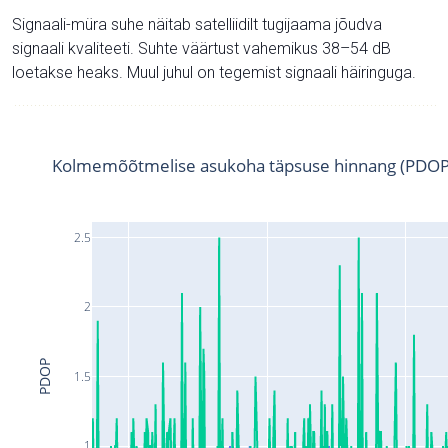
Signaali-müra suhe näitab satelliidilt tugijaama jõudva
signaali kvaliteeti. Suhte väärtust vahemikus 38–54 dB
loetakse heaks. Muul juhul on tegemist signaali häiringuga.
Kolmemõõtmelise asukoha täpsuse hinnang (PDOP
2.5
2
PDOP
1.5
1