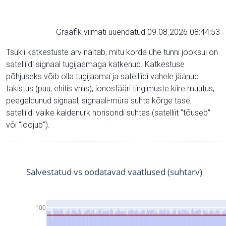
Graafik viimati uuendatud 09.08.2026 08:44:53
Tsükli katkestuste arv näitab, mitu korda ühe tunni jooksul on
satelliidi signaal tugijaamaga katkenud. Katkestuse
põhjuseks võib olla tugijaama ja satelliidi vahele jäänud
takistus (puu, ehitis vms), ionosfääri tingimuste kiire muutus,
peegeldunud signaal, signaali-müra suhte kõrge tase,
satelliidi väike kaldenurk horisondi suhtes (satelliit "tõuseb"
või "loojub").
Salvestatud vs oodatavad vaatlused (suhtarv)
100