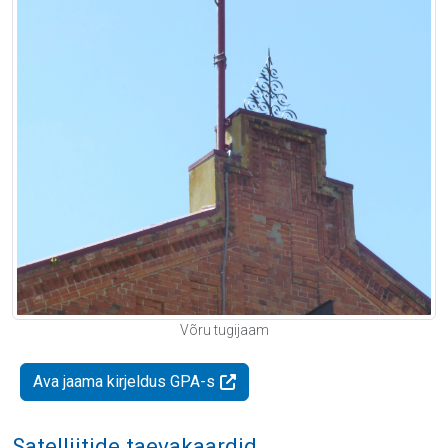
Võru tugijaam
Ava jaama kirjeldus GPA-s
Satelliitide taevakaardid