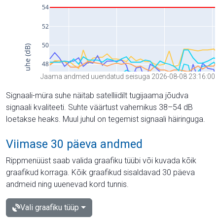
Jaama andmed uuendatud seisuga 2026-08-08 23:16:00
Signaali-müra suhe näitab satelliidilt tugijaama jõudva
signaali kvaliteeti. Suhte väärtust vahemikus 38–54 dB
loetakse heaks. Muul juhul on tegemist signaali häiringuga.
Viimase 30 päeva andmed
Rippmenüüst saab valida graafiku tüübi või kuvada kõik
graafikud korraga. Kõik graafikud sisaldavad 30 päeva
andmeid ning uuenevad kord tunnis.
Vali graafiku tüüp