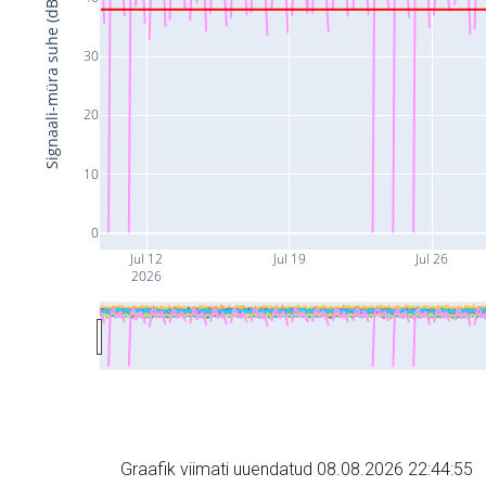
Signaali-müra suhe (dB)
30
20
10
0
Jul 12
Jul 19
Jul 26
2026
Graafik viimati uuendatud 08.08.2026 22:44:55