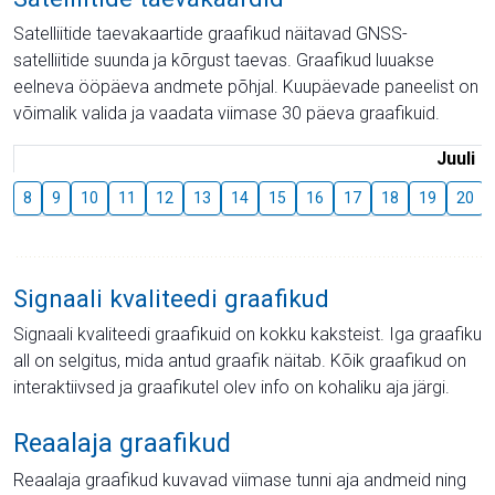
Satelliitide taevakaartide graafikud näitavad GNSS-
satelliitide suunda ja kõrgust taevas. Graafikud luuakse
eelneva ööpäeva andmete põhjal. Kuupäevade paneelist on
võimalik valida ja vaadata viimase 30 päeva graafikuid.
Juuli
8
9
10
11
12
13
14
15
16
17
18
19
20
Signaali kvaliteedi graafikud
Signaali kvaliteedi graafikuid on kokku kaksteist. Iga graafiku
all on selgitus, mida antud graafik näitab. Kõik graafikud on
interaktiivsed ja graafikutel olev info on kohaliku aja järgi.
Reaalaja graafikud
Reaalaja graafikud kuvavad viimase tunni aja andmeid ning