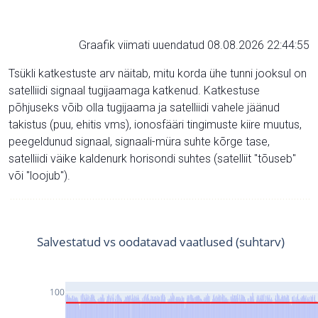
Graafik viimati uuendatud 08.08.2026 22:44:55
Tsükli katkestuste arv näitab, mitu korda ühe tunni jooksul on
satelliidi signaal tugijaamaga katkenud. Katkestuse
põhjuseks võib olla tugijaama ja satelliidi vahele jäänud
takistus (puu, ehitis vms), ionosfääri tingimuste kiire muutus,
peegeldunud signaal, signaali-müra suhte kõrge tase,
satelliidi väike kaldenurk horisondi suhtes (satelliit "tõuseb"
või "loojub").
Salvestatud vs oodatavad vaatlused (suhtarv)
100