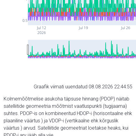
0.5
Jul 12
Jul 19
Jul 26
2026
Graafik viimati uuendatud 08.08.2026 22:44:55
Kolmemõõtmelise asukoha täpsuse hinnang (PDOP) näitab
satelliitide geomeetria mõõtmist vaatluspunkti (tugijaama)
suhtes. PDOP-is on kombineeritud HDOP-i (horisontaalne ehk
plaaniline väärtus ) ja VDOP-i (vertikaalne ehk kõrguslik
väärtus ) arvud. Satelliitide geomeetriat loetakse heaks, kui
PDOP-i arv jääb alla viie.