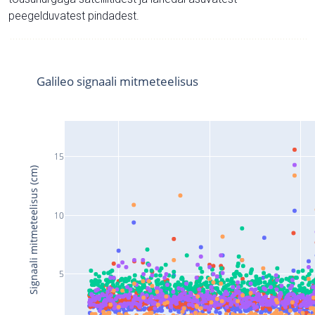
peegelduvatest pindadest.
Galileo signaali mitmeteelisus
15
Signaali mitmeteelisus (cm)
10
5