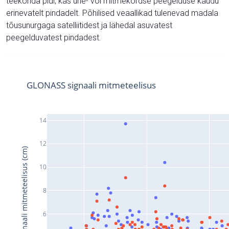
teekonda pidi, kas ühe- või mitmekordse peegelduse kaudu
erinevatelt pindadelt. Põhilised veaallikad tulenevad madala
tõusunurgaga satelliitidest ja lähedal asuvatest
peegelduvatest pindadest.
GLONASS signaali mitmeteelisus
14
12
Signaali mitmeteelisus (cm)
10
8
6