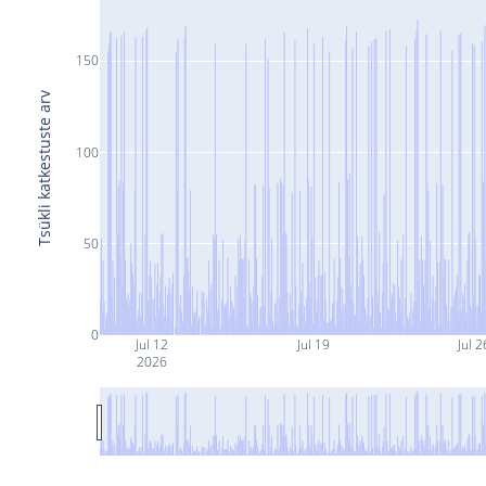
150
Tsükli katkestuste arv
100
50
0
Jul 12
Jul 19
Jul 2
2026