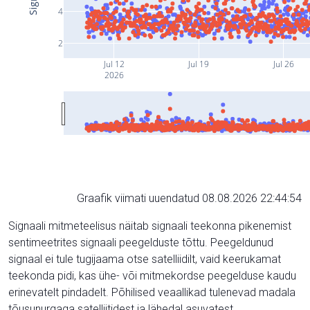
4
2
Jul 12
Jul 19
Jul 26
2026
Graafik viimati uuendatud 08.08.2026 22:44:54
Signaali mitmeteelisus näitab signaali teekonna pikenemist
sentimeetrites signaali peegelduste tõttu. Peegeldunud
signaal ei tule tugijaama otse satelliidilt, vaid keerukamat
teekonda pidi, kas ühe- või mitmekordse peegelduse kaudu
erinevatelt pindadelt. Põhilised veaallikad tulenevad madala
tõusunurgaga satelliitidest ja lähedal asuvatest