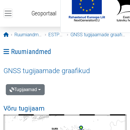
Liigu edasi põhisisu juurde
Geoportaal
Avaleht
Ruumiandmed
ESTPOS
GNSS tugijaamade graafikud
Ava menüü: Ruumiandmed
Ruumiandmed
GNSS tugijaamade graafikud
Tugijaamad
Võru tugijaam