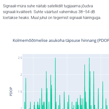
Signaali-müra suhe näitab satelliidilt tugijaama jõudva
signaali kvaliteeti. Suhte väärtust vahemikus 38–54 dB
loetakse heaks. Muul juhul on tegemist signaali häiringuga.
Kolmemõõtmelise asukoha täpsuse hinnang (PDOP
2.5
2
PDOP
1.5
1