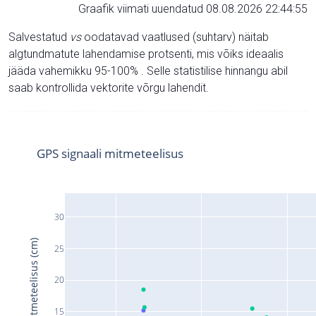
Graafik viimati uuendatud 08.08.2026 22:44:55
Salvestatud
vs
oodatavad vaatlused (suhtarv) näitab
algtundmatute lahendamise protsenti, mis võiks ideaalis
jääda vahemikku 95-100% . Selle statistilise hinnangu abil
saab kontrollida vektorite võrgu lahendit.
GPS signaali mitmeteelisus
30
Signaali mitmeteelisus (cm)
25
20
15