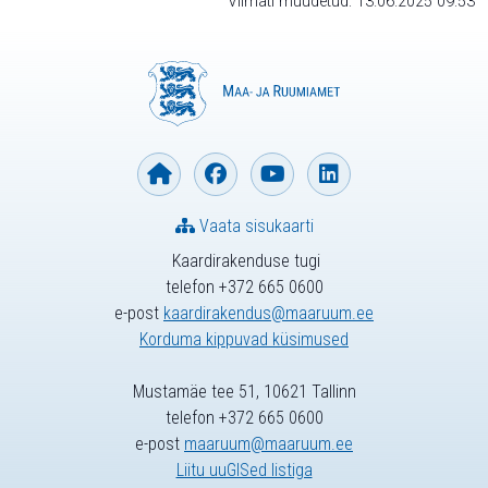
Viimati muudetud: 13.06.2025 09:53
Vaata sisukaarti
Kaardirakenduse tugi
telefon +372 665 0600
e-post
kaardirakendus@maaruum.ee
Korduma kippuvad küsimused
Mustamäe tee 51, 10621 Tallinn
telefon +372 665 0600
e-post
maaruum@maaruum.ee
Liitu uuGISed listiga