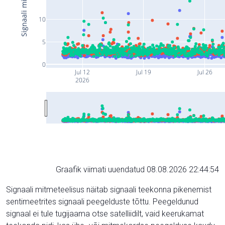
10
5
0
Jul 12
Jul 19
Jul 26
2026
Graafik viimati uuendatud 08.08.2026 22:44:54
Signaali mitmeteelisus näitab signaali teekonna pikenemist
sentimeetrites signaali peegelduste tõttu. Peegeldunud
signaal ei tule tugijaama otse satelliidilt, vaid keerukamat