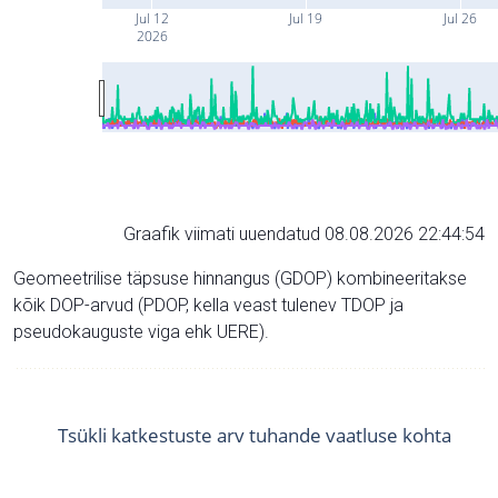
Jul 12
Jul 19
Jul 26
2026
Graafik viimati uuendatud 08.08.2026 22:44:54
Geomeetrilise täpsuse hinnangus (GDOP) kombineeritakse
kõik DOP-arvud (PDOP, kella veast tulenev TDOP ja
pseudokauguste viga ehk UERE).
Tsükli katkestuste arv tuhande vaatluse kohta