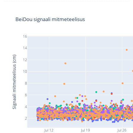
BeiDou signaali mitmeteelisus
16
14
Signaali mitmeteelisus (cm)
12
10
8
6
4
2
Jul 12
Jul 19
Jul 26