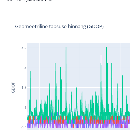
Geomeetriline täpsuse hinnang (GDOP)
2.5
2
GDOP
1.5
1
0.5