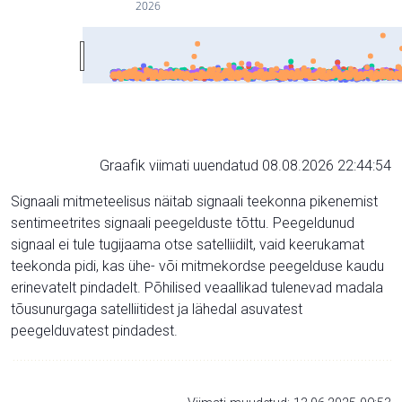
2026
Graafik viimati uuendatud 08.08.2026 22:44:54
Signaali mitmeteelisus näitab signaali teekonna pikenemist
sentimeetrites signaali peegelduste tõttu. Peegeldunud
signaal ei tule tugijaama otse satelliidilt, vaid keerukamat
teekonda pidi, kas ühe- või mitmekordse peegelduse kaudu
erinevatelt pindadelt. Põhilised veaallikad tulenevad madala
tõusunurgaga satelliitidest ja lähedal asuvatest
peegelduvatest pindadest.