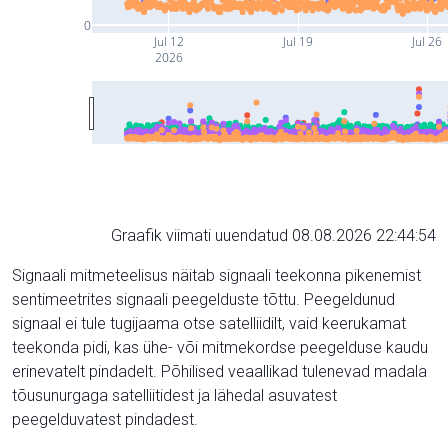
0
Jul 12
Jul 19
Jul 26
2026
Graafik viimati uuendatud 08.08.2026 22:44:54
Signaali mitmeteelisus näitab signaali teekonna pikenemist
sentimeetrites signaali peegelduste tõttu. Peegeldunud
signaal ei tule tugijaama otse satelliidilt, vaid keerukamat
teekonda pidi, kas ühe- või mitmekordse peegelduse kaudu
erinevatelt pindadelt. Põhilised veaallikad tulenevad madala
tõusunurgaga satelliitidest ja lähedal asuvatest
peegelduvatest pindadest.