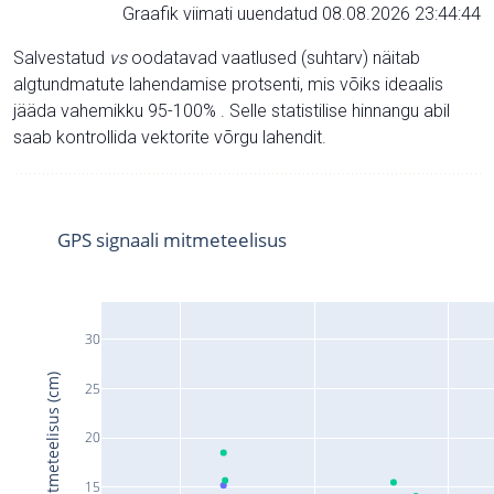
Graafik viimati uuendatud 08.08.2026 23:44:44
Salvestatud
vs
oodatavad vaatlused (suhtarv) näitab
algtundmatute lahendamise protsenti, mis võiks ideaalis
jääda vahemikku 95-100% . Selle statistilise hinnangu abil
saab kontrollida vektorite võrgu lahendit.
GPS signaali mitmeteelisus
30
Signaali mitmeteelisus (cm)
25
20
15