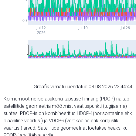
0.5
Jul 12
Jul 19
Jul 26
2026
Graafik viimati uuendatud 08.08.2026 23:44:44
Kolmemõõtmelise asukoha täpsuse hinnang (PDOP) näitab
satelliitide geomeetria mõõtmist vaatluspunkti (tugijaama)
suhtes. PDOP-is on kombineeritud HDOP-i (horisontaalne ehk
plaaniline väärtus ) ja VDOP-i (vertikaalne ehk kõrguslik
väärtus ) arvud. Satelliitide geomeetriat loetakse heaks, kui
PDOP-i arv jääb alla viie.