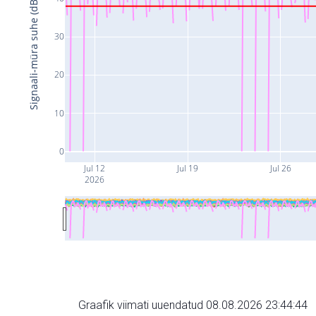
Signaali-müra suhe (dB)
30
20
10
0
Jul 12
Jul 19
Jul 26
2026
Graafik viimati uuendatud 08.08.2026 23:44:44