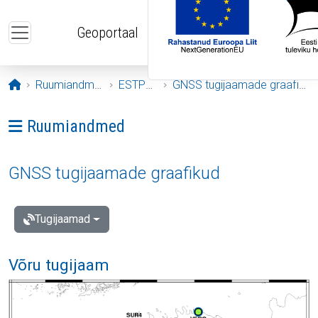
Liigu edasi põhisisu juurde
Geoportaal
Avaleht
Ruumiandmed
ESTPOS
GNSS tugijaamade graafikud
Ava menüü: Ruumiandmed
Ruumiandmed
GNSS tugijaamade graafikud
Tugijaamad
Võru tugijaam