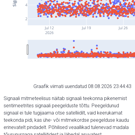
4
2
Jul 12
Jul 19
Jul 26
2026
Graafik viimati uuendatud 08.08.2026 23:44:43
Signaali mitmeteelisus näitab signaali teekonna pikenemist
sentimeetrites signaali peegelduste tõttu. Peegeldunud
signaal ei tule tugijaama otse satelliidilt, vaid keerukamat
teekonda pidi, kas ühe- või mitmekordse peegelduse kaudu
erinevatelt pindadelt. Põhilised veaallikad tulenevad madala
tõusunurgaga satelliitidest ja lähedal asuvatest