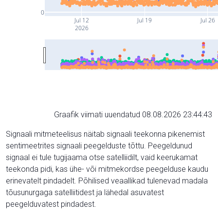
0
Jul 12
Jul 19
Jul 26
2026
Graafik viimati uuendatud 08.08.2026 23:44:43
Signaali mitmeteelisus näitab signaali teekonna pikenemist
sentimeetrites signaali peegelduste tõttu. Peegeldunud
signaal ei tule tugijaama otse satelliidilt, vaid keerukamat
teekonda pidi, kas ühe- või mitmekordse peegelduse kaudu
erinevatelt pindadelt. Põhilised veaallikad tulenevad madala
tõusunurgaga satelliitidest ja lähedal asuvatest
peegelduvatest pindadest.