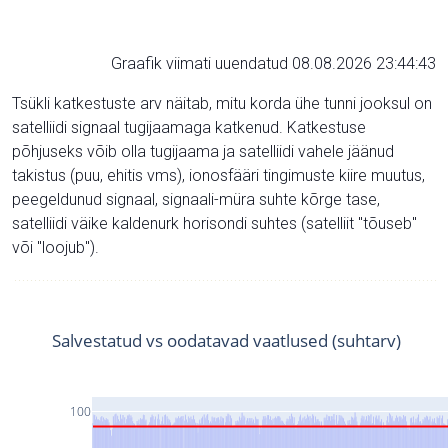
Graafik viimati uuendatud 08.08.2026 23:44:43
Tsükli katkestuste arv näitab, mitu korda ühe tunni jooksul on
satelliidi signaal tugijaamaga katkenud. Katkestuse
põhjuseks võib olla tugijaama ja satelliidi vahele jäänud
takistus (puu, ehitis vms), ionosfääri tingimuste kiire muutus,
peegeldunud signaal, signaali-müra suhte kõrge tase,
satelliidi väike kaldenurk horisondi suhtes (satelliit "tõuseb"
või "loojub").
Salvestatud vs oodatavad vaatlused (suhtarv)
100