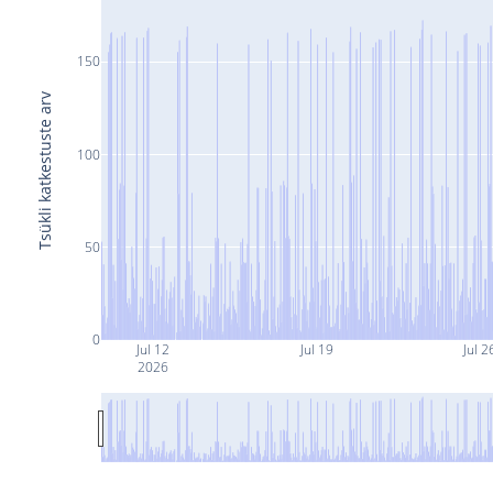
150
Tsükli katkestuste arv
100
50
0
Jul 12
Jul 19
Jul 2
2026