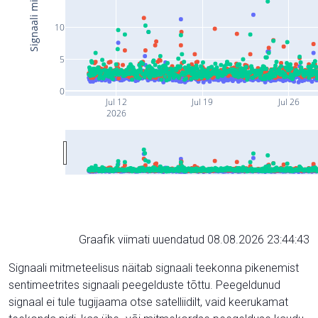
10
5
0
Jul 12
Jul 19
Jul 26
2026
Graafik viimati uuendatud 08.08.2026 23:44:43
Signaali mitmeteelisus näitab signaali teekonna pikenemist
sentimeetrites signaali peegelduste tõttu. Peegeldunud
signaal ei tule tugijaama otse satelliidilt, vaid keerukamat