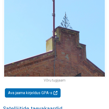
Võru tugijaam
Ava jaama kirjeldus GPA-s
Satelliitide taevakaardid