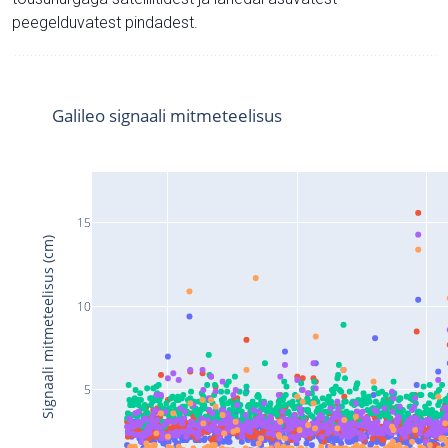
peegelduvatest pindadest.
Galileo signaali mitmeteelisus
15
Signaali mitmeteelisus (cm)
10
5