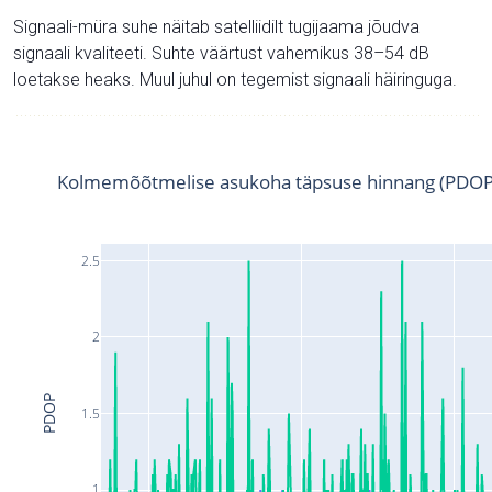
Signaali-müra suhe näitab satelliidilt tugijaama jõudva
signaali kvaliteeti. Suhte väärtust vahemikus 38–54 dB
loetakse heaks. Muul juhul on tegemist signaali häiringuga.
Kolmemõõtmelise asukoha täpsuse hinnang (PDOP
2.5
2
PDOP
1.5
1