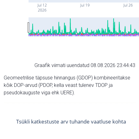
Jul 12
Jul 19
Jul 26
2026
Graafik viimati uuendatud 08.08.2026 23:44:43
Geomeetrilise täpsuse hinnangus (GDOP) kombineeritakse
kõik DOP-arvud (PDOP, kella veast tulenev TDOP ja
pseudokauguste viga ehk UERE).
Tsükli katkestuste arv tuhande vaatluse kohta