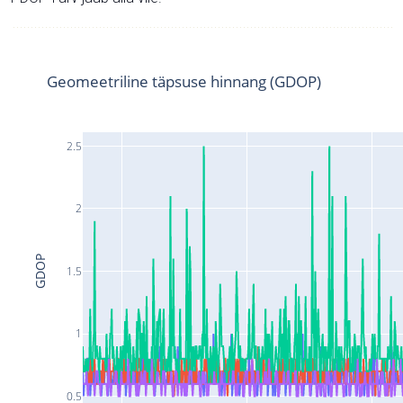
Geomeetriline täpsuse hinnang (GDOP)
2.5
2
GDOP
1.5
1
0.5