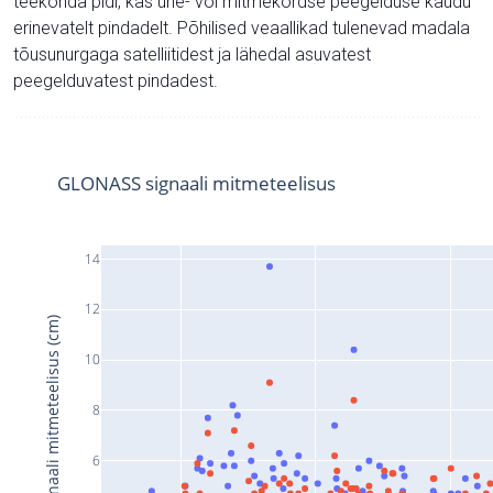
teekonda pidi, kas ühe- või mitmekordse peegelduse kaudu
erinevatelt pindadelt. Põhilised veaallikad tulenevad madala
tõusunurgaga satelliitidest ja lähedal asuvatest
peegelduvatest pindadest.
GLONASS signaali mitmeteelisus
14
12
Signaali mitmeteelisus (cm)
10
8
6