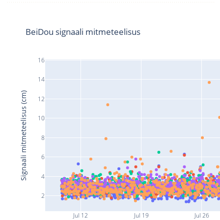
BeiDou signaali mitmeteelisus
16
14
Signaali mitmeteelisus (cm)
12
10
8
6
4
2
Jul 12
Jul 19
Jul 26