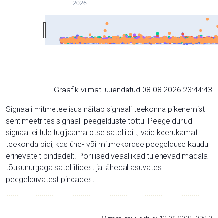
2026
Graafik viimati uuendatud 08.08.2026 23:44:43
Signaali mitmeteelisus näitab signaali teekonna pikenemist
sentimeetrites signaali peegelduste tõttu. Peegeldunud
signaal ei tule tugijaama otse satelliidilt, vaid keerukamat
teekonda pidi, kas ühe- või mitmekordse peegelduse kaudu
erinevatelt pindadelt. Põhilised veaallikad tulenevad madala
tõusunurgaga satelliitidest ja lähedal asuvatest
peegelduvatest pindadest.