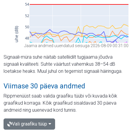
Jaama andmed uuendatud seisuga 2026-08-09 00:31:00
Signaali-müra suhe näitab satelliidilt tugijaama jõudva
signaali kvaliteeti. Suhte väärtust vahemikus 38–54 dB
loetakse heaks. Muul juhul on tegemist signaali häiringuga.
Viimase 30 päeva andmed
Rippmenüüst saab valida graafiku tüübi või kuvada kõik
graafikud korraga. Kõik graafikud sisaldavad 30 päeva
andmeid ning uuenevad kord tunnis.
Vali graafiku tüüp