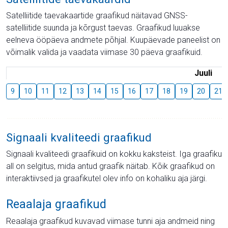
Satelliitide taevakaartide graafikud näitavad GNSS-
satelliitide suunda ja kõrgust taevas. Graafikud luuakse
eelneva ööpäeva andmete põhjal. Kuupäevade paneelist on
võimalik valida ja vaadata viimase 30 päeva graafikuid.
Juuli
9
10
11
12
13
14
15
16
17
18
19
20
21
Signaali kvaliteedi graafikud
Signaali kvaliteedi graafikuid on kokku kaksteist. Iga graafiku
all on selgitus, mida antud graafik näitab. Kõik graafikud on
interaktiivsed ja graafikutel olev info on kohaliku aja järgi.
Reaalaja graafikud
Reaalaja graafikud kuvavad viimase tunni aja andmeid ning