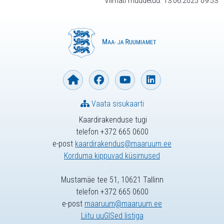
Viimati muudetud: 13.06.2025 09:53
Vaata sisukaarti
Kaardirakenduse tugi
telefon +372 665 0600
e-post
kaardirakendus@maaruum.ee
Korduma kippuvad küsimused
Mustamäe tee 51, 10621 Tallinn
telefon +372 665 0600
e-post
maaruum@maaruum.ee
Liitu uuGISed listiga