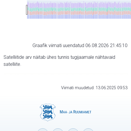
Graafik viimati uuendatud 06.08.2026 21:45:10
Satelliitide arv näitab ühes tunnis tugijaamale nähtavaid
satelliite.
Viimati muudetud: 13.06.2025 09:53