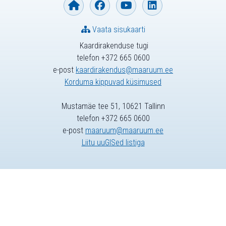
Vaata sisukaarti
Kaardirakenduse tugi
telefon +372 665 0600
e-post
kaardirakendus@maaruum.ee
Korduma kippuvad küsimused
Mustamäe tee 51, 10621 Tallinn
telefon +372 665 0600
e-post
maaruum@maaruum.ee
Liitu uuGISed listiga