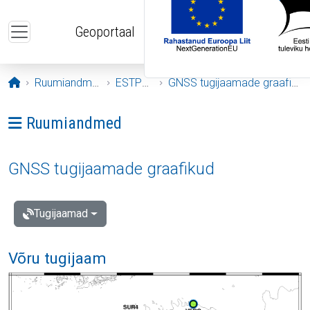
Liigu edasi põhisisu juurde
Geoportaal
Avaleht
Ruumiandmed
ESTPOS
GNSS tugijaamade graafikud
Ava menüü: Ruumiandmed
Ruumiandmed
GNSS tugijaamade graafikud
Tugijaamad
Võru tugijaam