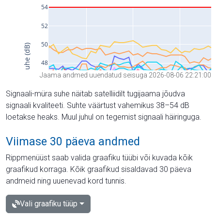
Jaama andmed uuendatud seisuga 2026-08-06 22:21:00
Signaali-müra suhe näitab satelliidilt tugijaama jõudva
signaali kvaliteeti. Suhte väärtust vahemikus 38–54 dB
loetakse heaks. Muul juhul on tegemist signaali häiringuga.
Viimase 30 päeva andmed
Rippmenüüst saab valida graafiku tüübi või kuvada kõik
graafikud korraga. Kõik graafikud sisaldavad 30 päeva
andmeid ning uuenevad kord tunnis.
Vali graafiku tüüp