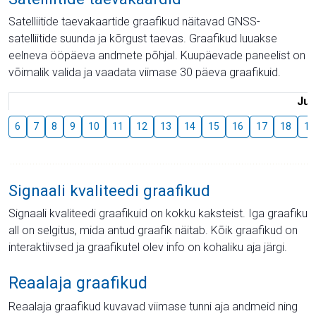
Satelliitide taevakaartide graafikud näitavad GNSS-
satelliitide suunda ja kõrgust taevas. Graafikud luuakse
eelneva ööpäeva andmete põhjal. Kuupäevade paneelist on
võimalik valida ja vaadata viimase 30 päeva graafikuid.
Juu
6
7
8
9
10
11
12
13
14
15
16
17
18
19
Signaali kvaliteedi graafikud
Signaali kvaliteedi graafikuid on kokku kaksteist. Iga graafiku
all on selgitus, mida antud graafik näitab. Kõik graafikud on
interaktiivsed ja graafikutel olev info on kohaliku aja järgi.
Reaalaja graafikud
Reaalaja graafikud kuvavad viimase tunni aja andmeid ning