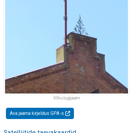
Võru tugijaam
Ava jaama kirjeldus GPA-s
Satelliitide taevakaardid