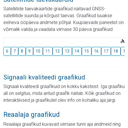
Satelliitide taevakaartide graafikud näitavad GNSS-
satelliitide suunda ja kõrgust taevas. Graafikud luuakse
eelneva ööpäeva andmete põhjal. Kuupäevade paneelist on
võimalik valida ja vaadata viimase 30 päeva graafikuid.
Juu
6
7
8
9
10
11
12
13
14
15
16
17
18
19
Signaali kvaliteedi graafikud
Signaali kvaliteedi graafikuid on kokku kaksteist. Iga graafiku
all on selgitus, mida antud graafik näitab. Kõik graafikud on
interaktiivsed ja graafikutel olev info on kohaliku aja järgi.
Reaalaja graafikud
Reaalaja graafikud kuvavad viimase tunni aja andmeid ning