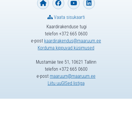
Vaata sisukaarti
Kaardirakenduse tugi
telefon +372 665 0600
e-post
kaardirakendus@maaruum.ee
Korduma kippuvad küsimused
Mustamäe tee 51, 10621 Tallinn
telefon +372 665 0600
e-post
maaruum@maaruum.ee
Liitu uuGISed listiga