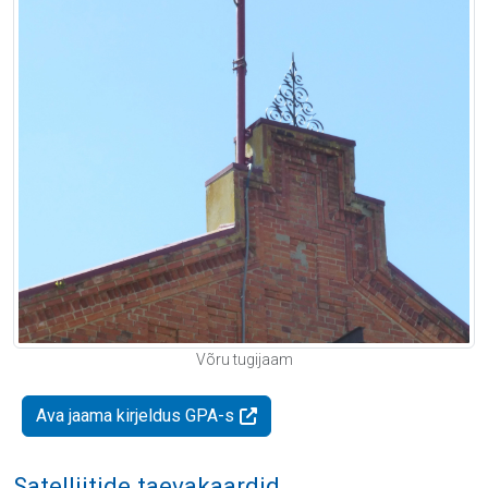
Võru tugijaam
Ava jaama kirjeldus GPA-s
Satelliitide taevakaardid