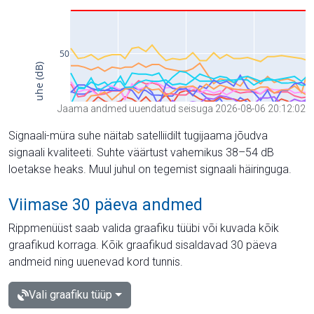
Jaama andmed uuendatud seisuga 2026-08-06 20:12:02
Signaali-müra suhe näitab satelliidilt tugijaama jõudva
signaali kvaliteeti. Suhte väärtust vahemikus 38–54 dB
loetakse heaks. Muul juhul on tegemist signaali häiringuga.
Viimase 30 päeva andmed
Rippmenüüst saab valida graafiku tüübi või kuvada kõik
graafikud korraga. Kõik graafikud sisaldavad 30 päeva
andmeid ning uuenevad kord tunnis.
Vali graafiku tüüp