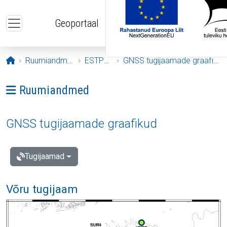
Liigu edasi põhisisu juurde
Geoportaal
Avaleht
Ruumiandmed
ESTPOS
GNSS tugijaamade graafikud
Ava menüü: Ruumiandmed
Ruumiandmed
GNSS tugijaamade graafikud
Tugijaamad
Võru tugijaam