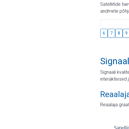
Satelliitide t
andmete põhja
6
7
8
9
Signaal
Signaali kvali
interaktiivsed 
Reaalaj
Reaalaja graa