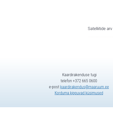
Satelliitide ar
Kaardirakenduse tugi
telefon +372 665 0600
e-post
kaardirakendus@maaruum.ee
Korduma kippuvad küsimused