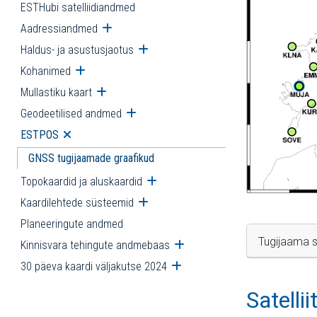
ESTHubi satelliidiandmed
Aadressiandmed
Ava alammenüü
Haldus- ja asustusjaotus
Ava alammenüü
Kohanimed
Ava alammenüü
Mullastiku kaart
Ava alammenüü
Geodeetilised andmed
Ava alammenüü
ESTPOS
Ava alammenüü
GNSS tugijaamade graafikud
Topokaardid ja aluskaardid
Ava alammenüü
Kaardilehtede süsteemid
Ava alammenüü
Planeeringute andmed
Tugijaama s
Kinnisvara tehingute andmebaas
Ava alammenüü
30 päeva kaardi väljakutse 2024
Ava alammenüü
Satelli