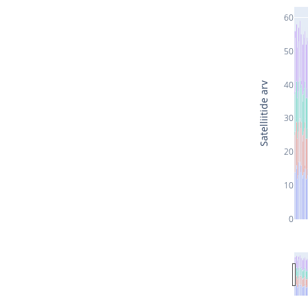
60
50
40
Satelliitide arv
30
20
10
0