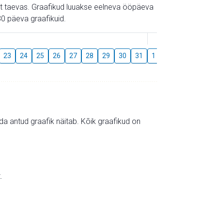
gust taevas. Graafikud luuakse eelneva ööpäeva
0 päeva graafikuid.
August
23
24
25
26
27
28
29
30
31
1
2
3
4
5
mida antud graafik näitab. Kõik graafikud on
.