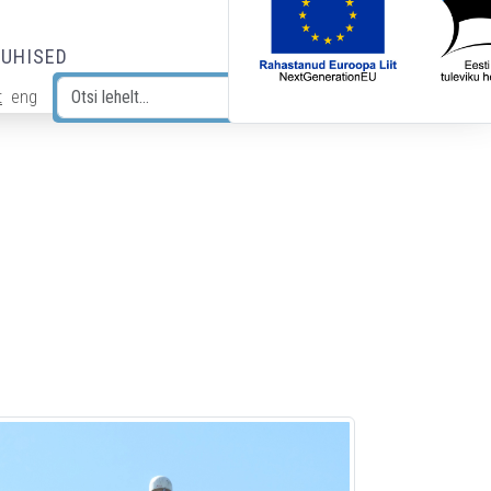
JUHISED
t
eng
Otsi