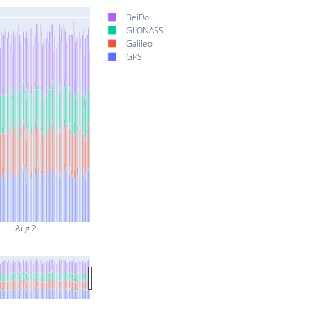
BeiDou
GLONASS
Galileo
GPS
Aug 2