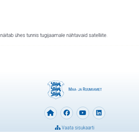
v näitab ühes tunnis tugijaamale nähtavaid satelliite.
Vaata sisukaarti