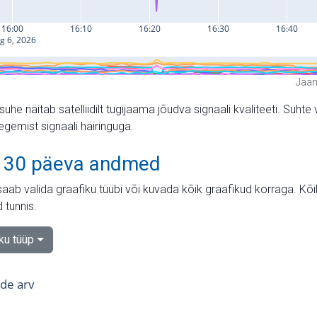
Jaam
suhe näitab satelliidilt tugijaama jõudva signaali kvaliteeti. Su
tegemist signaali häiringuga.
 30 päeva andmed
aab valida graafiku tüübi või kuvada kõik graafikud korraga. Kõ
 tunnis.
iku tüüp
tide arv