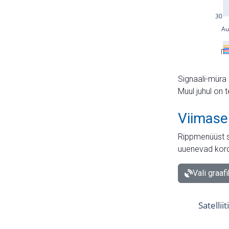
Signaali-müra 
Muul juhul on 
Viimase
Rippmenüüst s
uuenevad kord
Vali graaf
Satellii