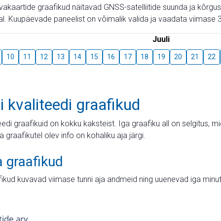
aevakaartide graafikud näitavad GNSS-satelliitide suunda ja kõr
l. Kuupäevade paneelist on võimalik valida ja vaadata viimase 3
Juuli
10
11
12
13
14
15
16
17
18
19
20
21
22
i kvaliteedi graafikud
teedi graafikuid on kokku kaksteist. Iga graafiku all on selgitus, 
ja graafikutel olev info on kohaliku aja järgi.
a graafikud
fikud kuvavad viimase tunni aja andmeid ning uuenevad iga minut