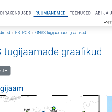
RDIRAKENDUSED
RUUMIANDMED
TEENUSED
ABI JA 
es
ndmed
ESTPOS
GNSS tugijaamade graafikud
tugijaamade graafikud
ad
ugijaam