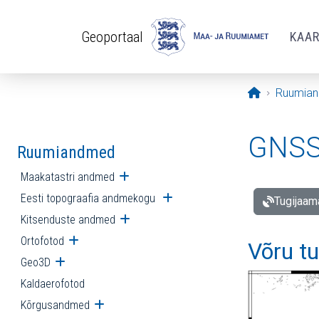
Liigu edasi põhisisu juurde
Geoportaal
KAA
Avaleht
Ruumia
GNSS 
Ruumiandmed
Maakatastri andmed
Ava alammenüü
Eesti topograafia andmekogu
Ava alammenüü
Tugijaam
Kitsenduste andmed
Ava alammenüü
Ortofotod
Ava alammenüü
Võru t
Geo3D
Ava alammenüü
Kaldaerofotod
Kõrgusandmed
Ava alammenüü