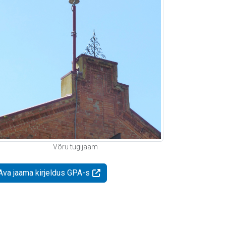
Võru tugijaam
Ava jaama kirjeldus GPA-s