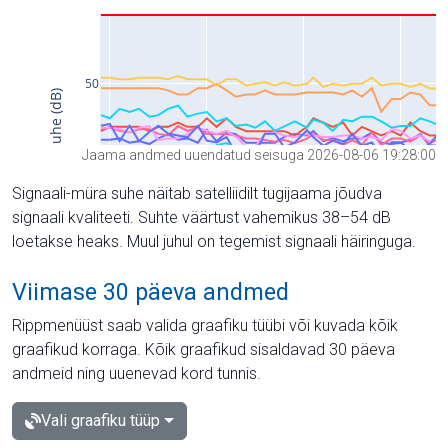
Jaama andmed uuendatud seisuga 2026-08-06 19:28:00
Signaali-müra suhe näitab satelliidilt tugijaama jõudva
signaali kvaliteeti. Suhte väärtust vahemikus 38–54 dB
loetakse heaks. Muul juhul on tegemist signaali häiringuga.
Viimase 30 päeva andmed
Rippmenüüst saab valida graafiku tüübi või kuvada kõik
graafikud korraga. Kõik graafikud sisaldavad 30 päeva
andmeid ning uuenevad kord tunnis.
Vali graafiku tüüp