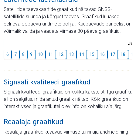
Satelliitide taevakaartide graafikud näitavad GNSS-
satelliitide suunda ja kõrgust taevas. Graafikud luuakse
eelneva ööpäeva andmete põhjal. Kuupäevade paneelist on
võimalik valida ja vaadata viimase 30 päeva graafikuid.
Juu
6
7
8
9
10
11
12
13
14
15
16
17
18
19
Signaali kvaliteedi graafikud
Signaali kvaliteedi graafikuid on kokku kaksteist. Iga graafiku
all on selgitus, mida antud graafik näitab. Kõik graafikud on
interaktiivsed ja graafikutel olev info on kohaliku aja järgi.
Reaalaja graafikud
Reaalaja graafikud kuvavad viimase tunni aja andmeid ning