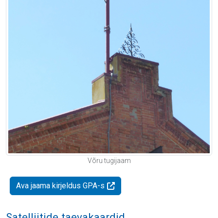
Võru tugijaam
Ava jaama kirjeldus GPA-s
Satelliitide taevakaardid