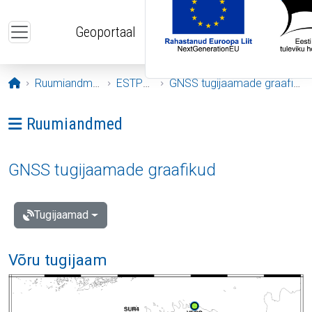
Liigu edasi põhisisu juurde
Geoportaal
Avaleht
Ruumiandmed
ESTPOS
GNSS tugijaamade graafikud
Ava menüü: Ruumiandmed
Ruumiandmed
GNSS tugijaamade graafikud
Tugijaamad
Võru tugijaam