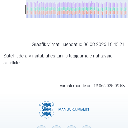
Graafik viimati uuendatud 06.08.2026 18:45:21
Satelliitide arv näitab ühes tunnis tugijaamale nähtavaid
satelliite.
Viimati muudetud: 13.06.2025 09:53