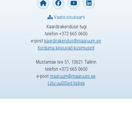
Vaata sisukaarti
Kaardirakenduse tugi
telefon +372 665 0600
e-post
kaardirakendus@maaruum.ee
Korduma kippuvad küsimused
Mustamäe tee 51, 10621 Tallinn
telefon +372 665 0600
e-post
maaruum@maaruum.ee
Liitu uuGISed listiga