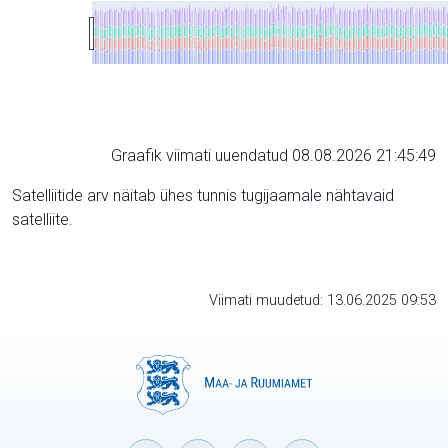
Graafik viimati uuendatud 08.08.2026 21:45:49
Satelliitide arv näitab ühes tunnis tugijaamale nähtavaid
satelliite.
Viimati muudetud: 13.06.2025 09:53