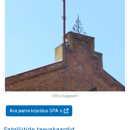
Võru tugijaam
Ava jaama kirjeldus GPA-s
Satelliitide taevakaardid