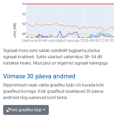
Jaama andmed uuendatud seisuga 2026-08-08 22:06:00
Signaali-müra suhe näitab satelliidilt tugijaama jõudva
signaali kvaliteeti. Suhte väärtust vahemikus 38–54 dB
loetakse heaks. Muul juhul on tegemist signaali häiringuga.
Viimase 30 päeva andmed
Rippmenüüst saab valida graafiku tüübi või kuvada kõik
graafikud korraga. Kõik graafikud sisaldavad 30 päeva
andmeid ning uuenevad kord tunnis.
Vali graafiku tüüp