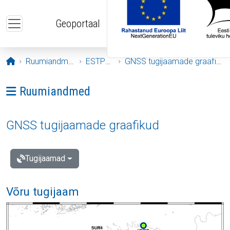
Liigu edasi põhisisu juurde
Geoportaal
Avaleht
Ruumiandmed
ESTPOS
GNSS tugijaamade graafikud
Ava menüü: Ruumiandmed
Ruumiandmed
GNSS tugijaamade graafikud
Tugijaamad
Võru tugijaam