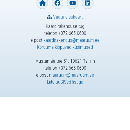
Vaata sisukaarti
Kaardirakenduse tugi
telefon +372 665 0600
e-post
kaardirakendus@maaruum.ee
Korduma kippuvad küsimused
Mustamäe tee 51, 10621 Tallinn
telefon +372 665 0600
e-post
maaruum@maaruum.ee
Liitu uuGISed listiga