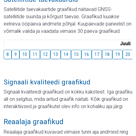
Satelliitide taevakaartide graafikud näitavad GNSS-
satelliitide suunda ja kõrgust taevas. Graafikud luuakse
eelneva ööpäeva andmete põhjal. Kuupäevade paneelist on
võimalik valida ja vaadata viimase 30 päeva graafikuid.
Juuli
8
9
10
11
12
13
14
15
16
17
18
19
20
Signaali kvaliteedi graafikud
Signaali kvaliteedi graafikuid on kokku kaksteist. Iga graafiku
all on selgitus, mida antud graafik näitab. Kõik graafikud on
interaktiivsed ja graafikutel olev info on kohaliku aja järgi.
Reaalaja graafikud
Reaalaja graafikud kuvavad viimase tunni aja andmeid ning