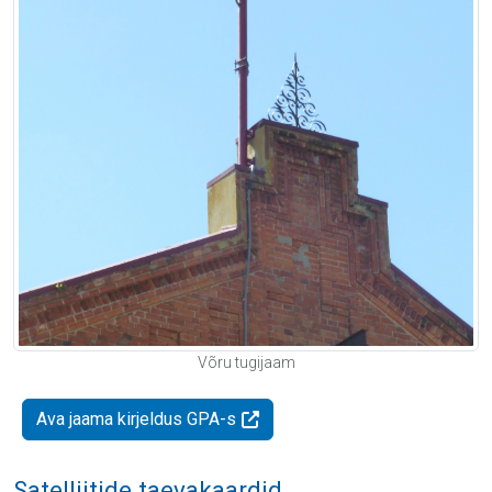
Võru tugijaam
Ava jaama kirjeldus GPA-s
Satelliitide taevakaardid