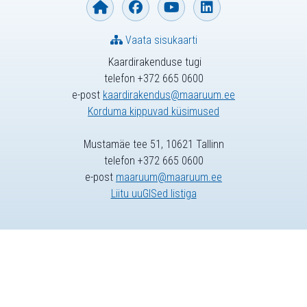
Vaata sisukaarti
Kaardirakenduse tugi
telefon +372 665 0600
e-post
kaardirakendus@maaruum.ee
Korduma kippuvad küsimused
Mustamäe tee 51, 10621 Tallinn
telefon +372 665 0600
e-post
maaruum@maaruum.ee
Liitu uuGISed listiga