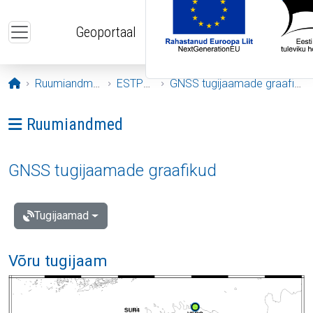
Liigu edasi põhisisu juurde
Geoportaal
Avaleht
Ruumiandmed
ESTPOS
GNSS tugijaamade graafikud
Ava menüü: Ruumiandmed
Ruumiandmed
GNSS tugijaamade graafikud
Tugijaamad
Võru tugijaam