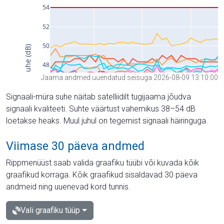
Jaama andmed uuendatud seisuga 2026-08-09 13:10:00
Signaali-müra suhe näitab satelliidilt tugijaama jõudva
signaali kvaliteeti. Suhte väärtust vahemikus 38–54 dB
loetakse heaks. Muul juhul on tegemist signaali häiringuga.
Viimase 30 päeva andmed
Rippmenüüst saab valida graafiku tüübi või kuvada kõik
graafikud korraga. Kõik graafikud sisaldavad 30 päeva
andmeid ning uuenevad kord tunnis.
Vali graafiku tüüp