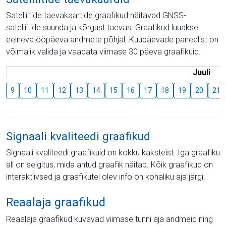
Satelliitide taevakaartide graafikud näitavad GNSS-
satelliitide suunda ja kõrgust taevas. Graafikud luuakse
eelneva ööpäeva andmete põhjal. Kuupäevade paneelist on
võimalik valida ja vaadata viimase 30 päeva graafikuid.
Juuli
9
10
11
12
13
14
15
16
17
18
19
20
21
Signaali kvaliteedi graafikud
Signaali kvaliteedi graafikuid on kokku kaksteist. Iga graafiku
all on selgitus, mida antud graafik näitab. Kõik graafikud on
interaktiivsed ja graafikutel olev info on kohaliku aja järgi.
Reaalaja graafikud
Reaalaja graafikud kuvavad viimase tunni aja andmeid ning