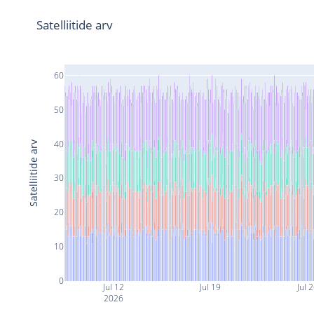
Satelliitide arv
60
50
40
Satelliitide arv
30
20
10
0
Jul 12
Jul 19
Jul 
2026