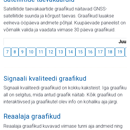
Satelliitide taevakaartide graafikud näitavad GNSS-
satelliitide suunda ja kõrgust taevas. Graafikud luuakse
eelneva ööpäeva andmete põhjal. Kuupäevade paneelist on
võimalik valida ja vaadata viimase 30 päeva graafikuid.
Juuli
7
8
9
10
11
12
13
14
15
16
17
18
19
2
Signaali kvaliteedi graafikud
Signaali kvaliteedi graafikuid on kokku kaksteist. Iga graafiku
all on selgitus, mida antud graafik näitab. Kõik graafikud on
interaktiivsed ja graafikutel olev info on kohaliku aja järgi.
Reaalaja graafikud
Reaalaja graafikud kuvavad viimase tunni aja andmeid ning