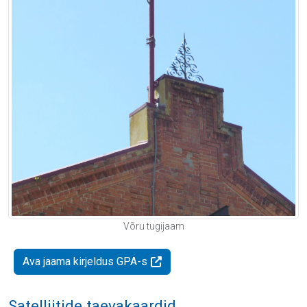
Võru tugijaam
Ava jaama kirjeldus GPA-s
Satelliitide taevakaardid