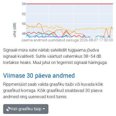
Jaama andmed uuendatud seisuga 2026-08-07 17:30:00
Signaali-müra suhe näitab satelliidilt tugijaama jõudva
signaali kvaliteeti. Suhte väärtust vahemikus 38–54 dB
loetakse heaks. Muul juhul on tegemist signaali häiringuga.
Viimase 30 päeva andmed
Rippmenüüst saab valida graafiku tüübi või kuvada kõik
graafikud korraga. Kõik graafikud sisaldavad 30 päeva
andmeid ning uuenevad kord tunnis.
Vali graafiku tüüp