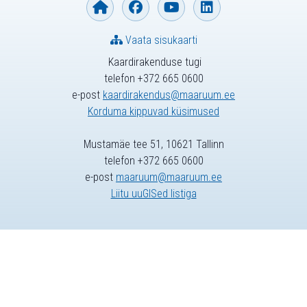
Vaata sisukaarti
Kaardirakenduse tugi
telefon +372 665 0600
e-post
kaardirakendus@maaruum.ee
Korduma kippuvad küsimused
Mustamäe tee 51, 10621 Tallinn
telefon +372 665 0600
e-post
maaruum@maaruum.ee
Liitu uuGISed listiga