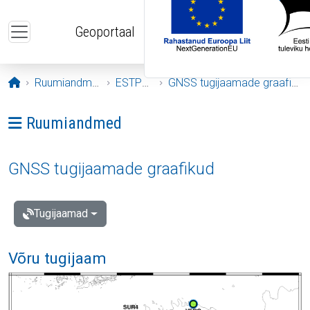
Liigu edasi põhisisu juurde
Geoportaal
Avaleht
Ruumiandmed
ESTPOS
GNSS tugijaamade graafikud
Ava menüü: Ruumiandmed
Ruumiandmed
GNSS tugijaamade graafikud
Tugijaamad
Võru tugijaam