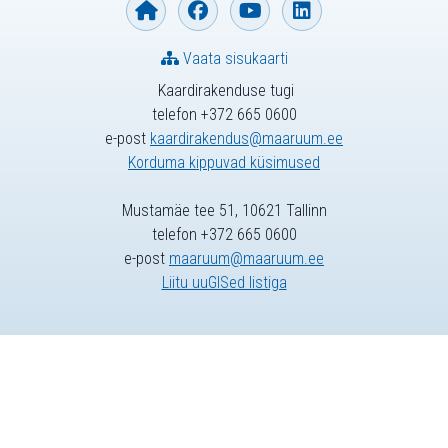
Vaata sisukaarti
Kaardirakenduse tugi
telefon +372 665 0600
e-post
kaardirakendus@maaruum.ee
Korduma kippuvad küsimused
Mustamäe tee 51, 10621 Tallinn
telefon +372 665 0600
e-post
maaruum@maaruum.ee
Liitu uuGISed listiga