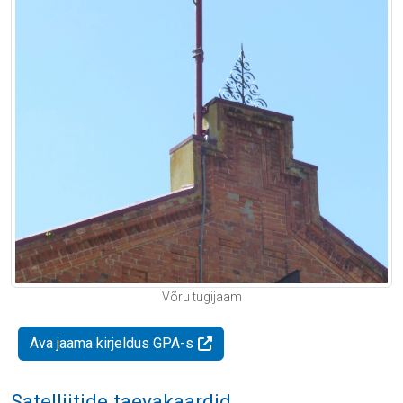
Võru tugijaam
Ava jaama kirjeldus GPA-s
Satelliitide taevakaardid