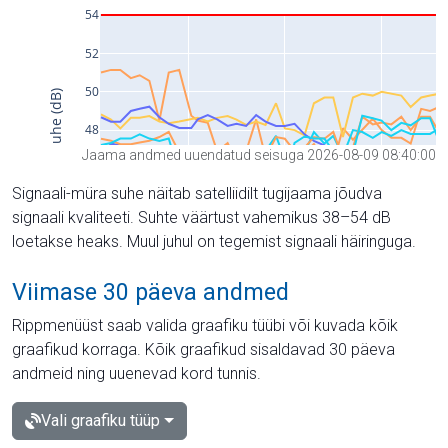
Jaama andmed uuendatud seisuga 2026-08-09 08:40:00
Signaali-müra suhe näitab satelliidilt tugijaama jõudva
signaali kvaliteeti. Suhte väärtust vahemikus 38–54 dB
loetakse heaks. Muul juhul on tegemist signaali häiringuga.
Viimase 30 päeva andmed
Rippmenüüst saab valida graafiku tüübi või kuvada kõik
graafikud korraga. Kõik graafikud sisaldavad 30 päeva
andmeid ning uuenevad kord tunnis.
Vali graafiku tüüp