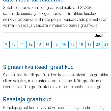
Satelliitide taevakaartide graafikud näitavad GNSS-
satelliitide suunda ja kõrgust taevas. Graafikud luuakse
eelneva ööpäeva andmete põhjal. Kuupäevade paneelist on
võimalik valida ja vaadata viimase 30 päeva graafikuid.
Juuli
9
10
11
12
13
14
15
16
17
18
19
20
21
Signaali kvaliteedi graafikud
Signaali kvaliteedi graafikuid on kokku kaksteist. Iga graafiku
all on selgitus, mida antud graafik näitab. Kõik graafikud on
interaktiivsed ja graafikutel olev info on kohaliku aja järgi.
Reaalaja graafikud
Reaalaja graafikud kuvavad viimase tunni aja andmeid ning