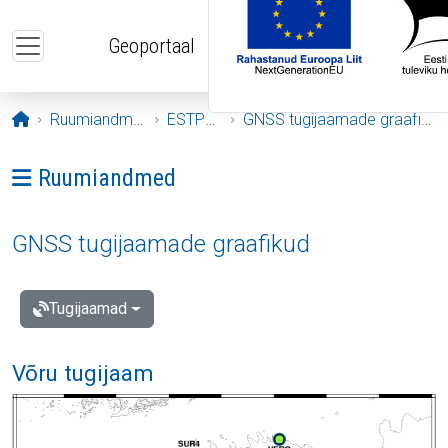
Liigu edasi põhisisu juurde
Geoportaal
Avaleht
Ruumiandmed
ESTPOS
GNSS tugijaamade graafikud
Ava menüü: Ruumiandmed
Ruumiandmed
GNSS tugijaamade graafikud
Tugijaamad
Võru tugijaam