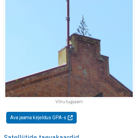
Võru tugijaam
Ava jaama kirjeldus GPA-s
Satelliitide taevakaardid