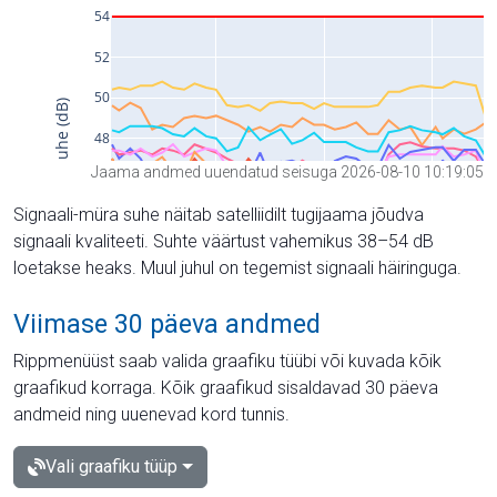
Jaama andmed uuendatud seisuga 2026-08-10 10:19:05
Signaali-müra suhe näitab satelliidilt tugijaama jõudva
signaali kvaliteeti. Suhte väärtust vahemikus 38–54 dB
loetakse heaks. Muul juhul on tegemist signaali häiringuga.
Viimase 30 päeva andmed
Rippmenüüst saab valida graafiku tüübi või kuvada kõik
graafikud korraga. Kõik graafikud sisaldavad 30 päeva
andmeid ning uuenevad kord tunnis.
Vali graafiku tüüp