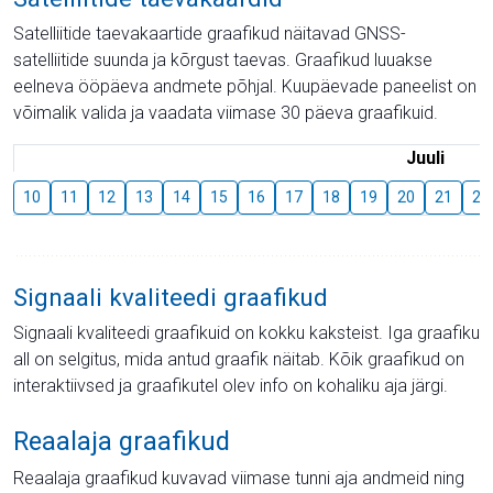
Satelliitide taevakaartide graafikud näitavad GNSS-
satelliitide suunda ja kõrgust taevas. Graafikud luuakse
eelneva ööpäeva andmete põhjal. Kuupäevade paneelist on
võimalik valida ja vaadata viimase 30 päeva graafikuid.
Juuli
10
11
12
13
14
15
16
17
18
19
20
21
22
Signaali kvaliteedi graafikud
Signaali kvaliteedi graafikuid on kokku kaksteist. Iga graafiku
all on selgitus, mida antud graafik näitab. Kõik graafikud on
interaktiivsed ja graafikutel olev info on kohaliku aja järgi.
Reaalaja graafikud
Reaalaja graafikud kuvavad viimase tunni aja andmeid ning