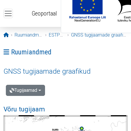
Liigu edasi põhisisu juurde
Geoportaal
Avaleht
Ruumiandmed
ESTPOS
GNSS tugijaamade graafikud
Ava menüü: Ruumiandmed
Ruumiandmed
GNSS tugijaamade graafikud
Tugijaamad
Võru tugijaam