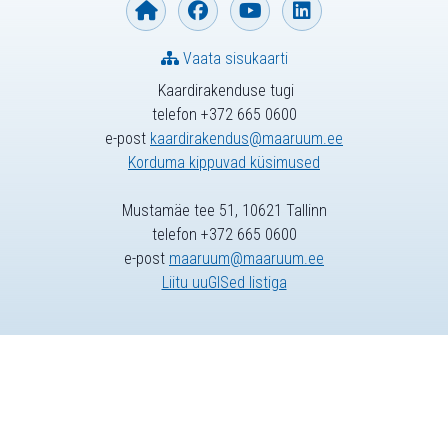
Vaata sisukaarti
Kaardirakenduse tugi
telefon +372 665 0600
e-post
kaardirakendus@maaruum.ee
Korduma kippuvad küsimused
Mustamäe tee 51, 10621 Tallinn
telefon +372 665 0600
e-post
maaruum@maaruum.ee
Liitu uuGISed listiga