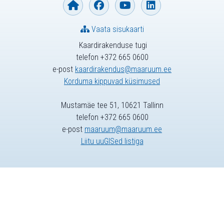
Vaata sisukaarti
Kaardirakenduse tugi
telefon +372 665 0600
e-post
kaardirakendus@maaruum.ee
Korduma kippuvad küsimused
Mustamäe tee 51, 10621 Tallinn
telefon +372 665 0600
e-post
maaruum@maaruum.ee
Liitu uuGISed listiga