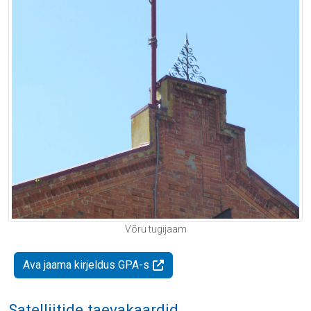
Võru tugijaam
Ava jaama kirjeldus GPA-s
Satelliitide taevakaardid