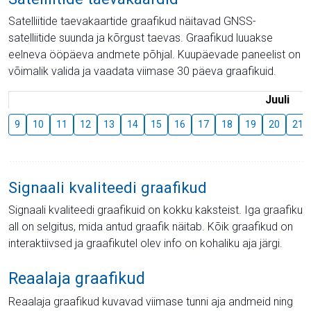
Satelliitide taevakaartide graafikud näitavad GNSS-
satelliitide suunda ja kõrgust taevas. Graafikud luuakse
eelneva ööpäeva andmete põhjal. Kuupäevade paneelist on
võimalik valida ja vaadata viimase 30 päeva graafikuid.
Juuli
9
10
11
12
13
14
15
16
17
18
19
20
21
Signaali kvaliteedi graafikud
Signaali kvaliteedi graafikuid on kokku kaksteist. Iga graafiku
all on selgitus, mida antud graafik näitab. Kõik graafikud on
interaktiivsed ja graafikutel olev info on kohaliku aja järgi.
Reaalaja graafikud
Reaalaja graafikud kuvavad viimase tunni aja andmeid ning