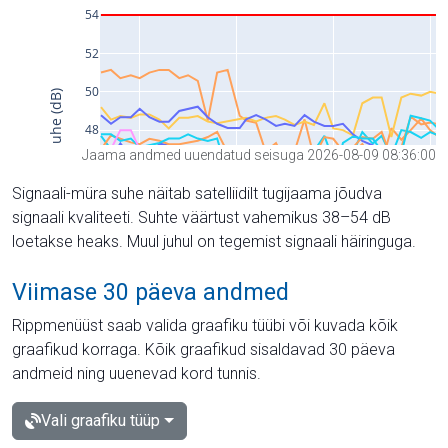
Jaama andmed uuendatud seisuga 2026-08-09 08:36:00
Signaali-müra suhe näitab satelliidilt tugijaama jõudva
signaali kvaliteeti. Suhte väärtust vahemikus 38–54 dB
loetakse heaks. Muul juhul on tegemist signaali häiringuga.
Viimase 30 päeva andmed
Rippmenüüst saab valida graafiku tüübi või kuvada kõik
graafikud korraga. Kõik graafikud sisaldavad 30 päeva
andmeid ning uuenevad kord tunnis.
Vali graafiku tüüp