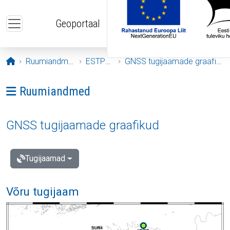
Liigu edasi põhisisu juurde
Geoportaal
Avaleht
Ruumiandmed
ESTPOS
GNSS tugijaamade graafikud
Ava menüü: Ruumiandmed
Ruumiandmed
GNSS tugijaamade graafikud
Tugijaamad
Võru tugijaam