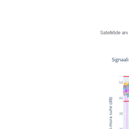
Satelliitide ar
Signaal
50
40
Signaali-müra suhe (dB)
30