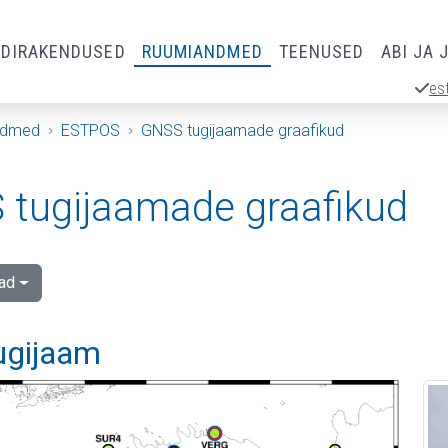
RDIRAKENDUSED
RUUMIANDMED
TEENUSED
ABI JA 
es
ndmed
ESTPOS
GNSS tugijaamade graafikud
tugijaamade graafikud
ad
tugijaam