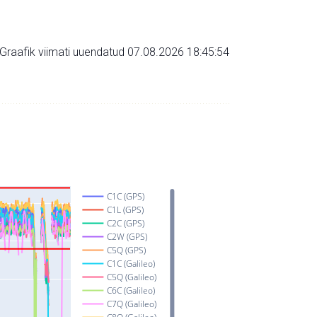
Graafik viimati uuendatud 07.08.2026 18:45:54
C1C (GPS)
C1L (GPS)
C2C (GPS)
C2W (GPS)
C5Q (GPS)
C1C (Galileo)
C5Q (Galileo)
C6C (Galileo)
C7Q (Galileo)