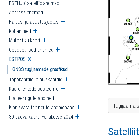
ESTHubi satelliidiandmed
Aadressiandmed
Ava alammenüü
Haldus- ja asustusjaotus
Ava alammenüü
Kohanimed
Ava alammenüü
Mullastiku kaart
Ava alammenüü
Geodeetilised andmed
Ava alammenüü
ESTPOS
Ava alammenüü
GNSS tugijaamade graafikud
Topokaardid ja aluskaardid
Ava alammenüü
Kaardilehtede süsteemid
Ava alammenüü
Planeeringute andmed
Tugijaama s
Kinnisvara tehingute andmebaas
Ava alammenüü
30 päeva kaardi väljakutse 2024
Ava alammenüü
Satelli