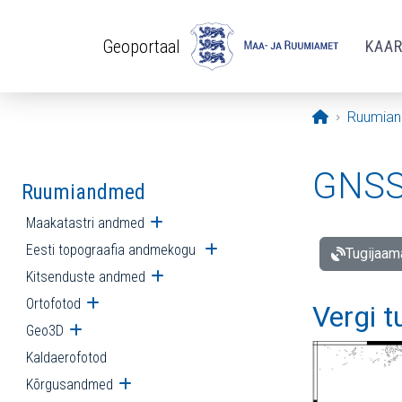
Liigu edasi põhisisu juurde
Geoportaal
KAA
Avaleht
Ruumia
GNSS 
Ruumiandmed
Maakatastri andmed
Ava alammenüü
Eesti topograafia andmekogu
Ava alammenüü
Tugijaam
Kitsenduste andmed
Ava alammenüü
Ortofotod
Ava alammenüü
Vergi 
Geo3D
Ava alammenüü
Kaldaerofotod
Kõrgusandmed
Ava alammenüü