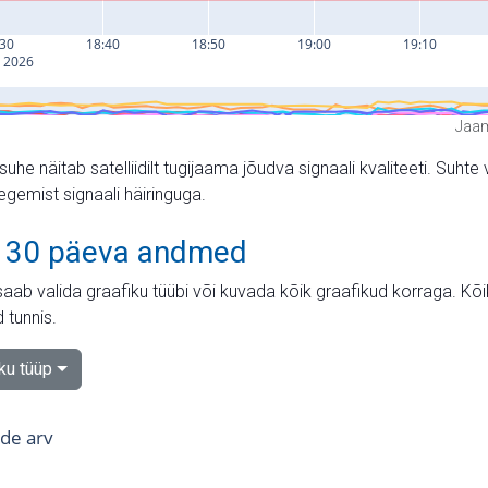
Jaam
suhe näitab satelliidilt tugijaama jõudva signaali kvaliteeti. Su
tegemist signaali häiringuga.
 30 päeva andmed
aab valida graafiku tüübi või kuvada kõik graafikud korraga. Kõ
 tunnis.
iku tüüp
tide arv