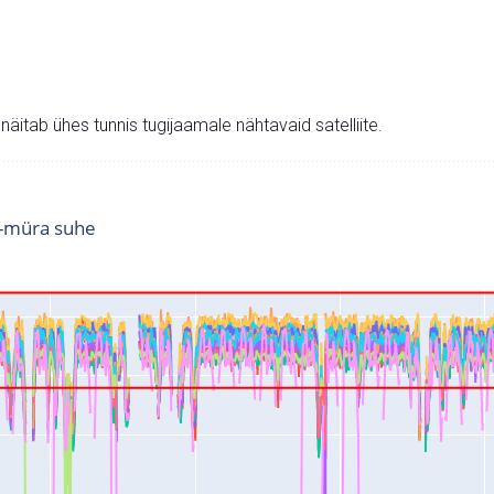
v näitab ühes tunnis tugijaamale nähtavaid satelliite.
i-müra suhe