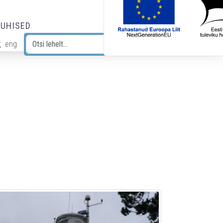
JUHISED
t
eng
Otsi