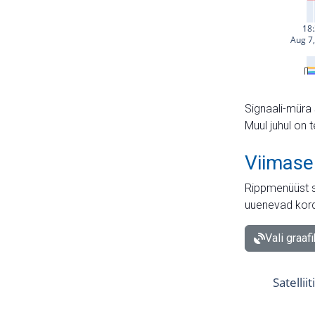
Signaali-müra 
Muul juhul on 
Viimase
Rippmenüüst s
uuenevad kord
Vali graaf
Satellii