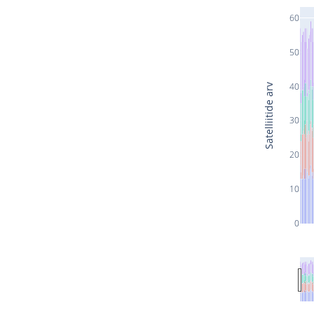
60
50
40
Satelliitide arv
30
20
10
0