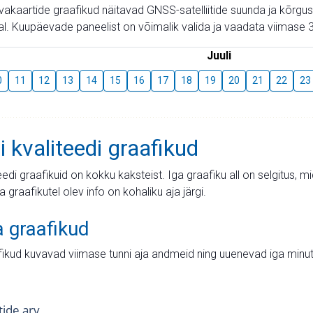
aevakaartide graafikud näitavad GNSS-satelliitide suunda ja kõr
l. Kuupäevade paneelist on võimalik valida ja vaadata viimase 3
Juuli
0
11
12
13
14
15
16
17
18
19
20
21
22
23
i kvaliteedi graafikud
teedi graafikuid on kokku kaksteist. Iga graafiku all on selgitus, 
ja graafikutel olev info on kohaliku aja järgi.
a graafikud
fikud kuvavad viimase tunni aja andmeid ning uuenevad iga minut