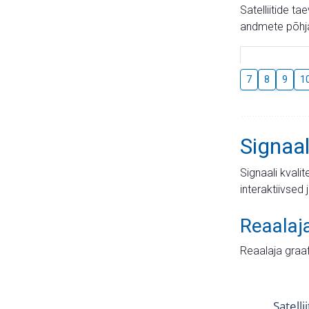
Satelliitide t
andmete põhja
7
8
9
1
Signaal
Signaali kvali
interaktiivsed 
Reaalaj
Reaalaja graa