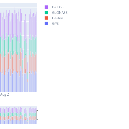
BeiDou
GLONASS
Galileo
GPS
Aug 2