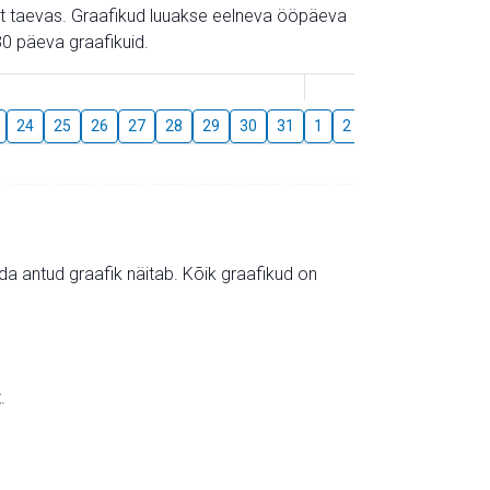
gust taevas. Graafikud luuakse eelneva ööpäeva
0 päeva graafikuid.
August
24
25
26
27
28
29
30
31
1
2
3
4
5
6
mida antud graafik näitab. Kõik graafikud on
.