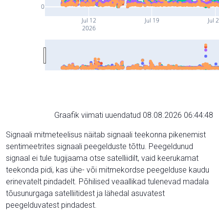
0
Jul 12
Jul 19
Jul 
2026
Graafik viimati uuendatud 08.08.2026 06:44:48
Signaali mitmeteelisus näitab signaali teekonna pikenemist
sentimeetrites signaali peegelduste tõttu. Peegeldunud
signaal ei tule tugijaama otse satelliidilt, vaid keerukamat
teekonda pidi, kas ühe- või mitmekordse peegelduse kaudu
erinevatelt pindadelt. Põhilised veaallikad tulenevad madala
tõusunurgaga satelliitidest ja lähedal asuvatest
peegelduvatest pindadest.