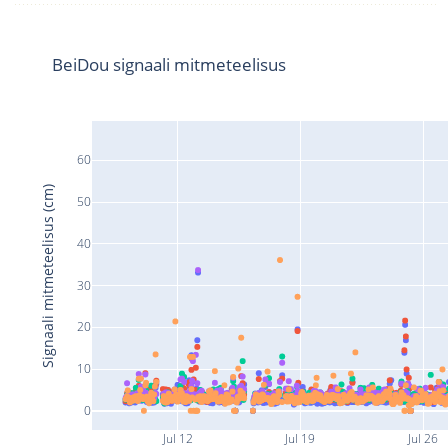
BeiDou signaali mitmeteelisus
60
Signaali mitmeteelisus (cm)
50
40
30
20
10
0
Jul 12
Jul 19
Jul 26