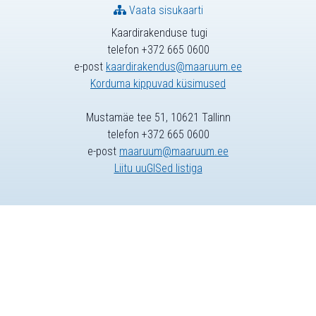
Vaata sisukaarti
Kaardirakenduse tugi
telefon +372 665 0600
e-post
kaardirakendus@maaruum.ee
Korduma kippuvad küsimused
Mustamäe tee 51, 10621 Tallinn
telefon +372 665 0600
e-post
maaruum@maaruum.ee
Liitu uuGISed listiga