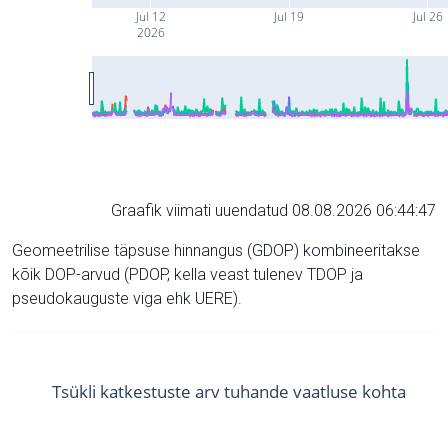
Jul 12
Jul 19
Jul 26
2026
Graafik viimati uuendatud 08.08.2026 06:44:47
Geomeetrilise täpsuse hinnangus (GDOP) kombineeritakse
kõik DOP-arvud (PDOP, kella veast tulenev TDOP ja
pseudokauguste viga ehk UERE).
Tsükli katkestuste arv tuhande vaatluse kohta