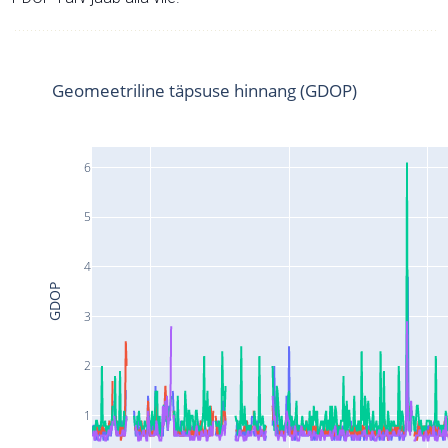
Geomeetriline täpsuse hinnang (GDOP)
6
5
4
GDOP
3
2
1