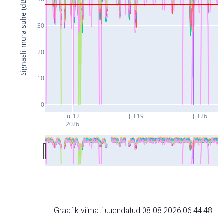
Signaali-müra suhe (dB)
30
20
10
0
Jul 12
Jul 19
Jul 26
2026
Graafik viimati uuendatud 08.08.2026 06:44:48