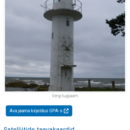
Vergi tugijaam
Ava jaama kirjeldus GPA-s
Satelliitide taevakaardid