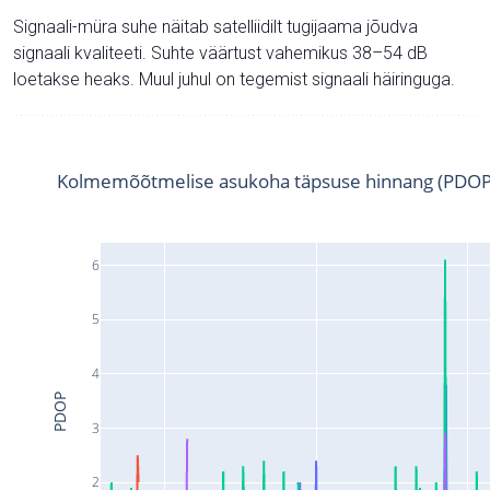
Signaali-müra suhe näitab satelliidilt tugijaama jõudva
signaali kvaliteeti. Suhte väärtust vahemikus 38–54 dB
loetakse heaks. Muul juhul on tegemist signaali häiringuga.
Kolmemõõtmelise asukoha täpsuse hinnang (PDOP
6
5
4
PDOP
3
2