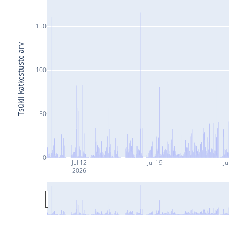
150
Tsükli katkestuste arv
100
50
0
Jul 12
Jul 19
Ju
2026