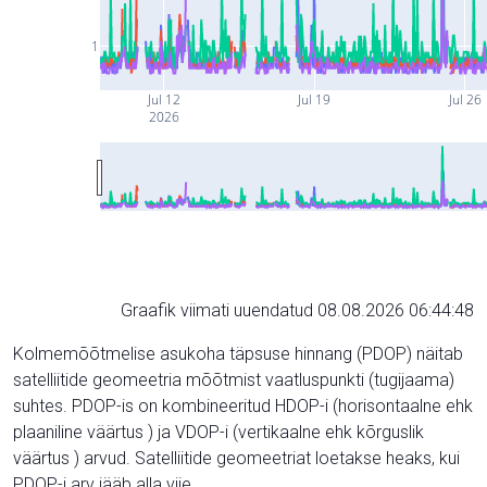
1
Jul 12
Jul 19
Jul 26
2026
Graafik viimati uuendatud 08.08.2026 06:44:48
Kolmemõõtmelise asukoha täpsuse hinnang (PDOP) näitab
satelliitide geomeetria mõõtmist vaatluspunkti (tugijaama)
suhtes. PDOP-is on kombineeritud HDOP-i (horisontaalne ehk
plaaniline väärtus ) ja VDOP-i (vertikaalne ehk kõrguslik
väärtus ) arvud. Satelliitide geomeetriat loetakse heaks, kui
PDOP-i arv jääb alla viie.