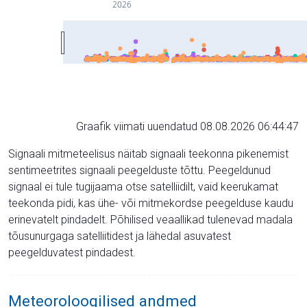
2026
Graafik viimati uuendatud 08.08.2026 06:44:47
Signaali mitmeteelisus näitab signaali teekonna pikenemist
sentimeetrites signaali peegelduste tõttu. Peegeldunud
signaal ei tule tugijaama otse satelliidilt, vaid keerukamat
teekonda pidi, kas ühe- või mitmekordse peegelduse kaudu
erinevatelt pindadelt. Põhilised veaallikad tulenevad madala
tõusunurgaga satelliitidest ja lähedal asuvatest
peegelduvatest pindadest.
Meteoroloogilised andmed