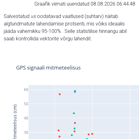
Graafik viimati uuendatud 08.08.2026 06:44:48
Salvestatud
vs
oodatavad vaatlused (suhtarv) näitab
algtundmatute lahendamise protsenti, mis võiks ideaalis
jääda vahemikku 95-100% . Selle statistilise hinnangu abil
saab kontrollida vektorite võrgu lahendit.
GPS signaali mitmeteelisus
60
50
Signaali mitmeteelisus (cm)
40
30