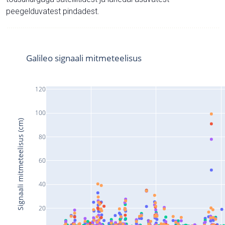
peegelduvatest pindadest.
Galileo signaali mitmeteelisus
120
100
Signaali mitmeteelisus (cm)
80
60
40
20