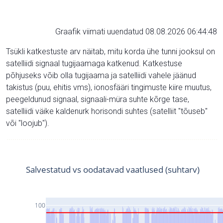
Graafik viimati uuendatud 08.08.2026 06:44:48
Tsükli katkestuste arv näitab, mitu korda ühe tunni jooksul on
satelliidi signaal tugijaamaga katkenud. Katkestuse
põhjuseks võib olla tugijaama ja satelliidi vahele jäänud
takistus (puu, ehitis vms), ionosfääri tingimuste kiire muutus,
peegeldunud signaal, signaali-müra suhte kõrge tase,
satelliidi väike kaldenurk horisondi suhtes (satelliit "tõuseb"
või "loojub").
Salvestatud vs oodatavad vaatlused (suhtarv)
100