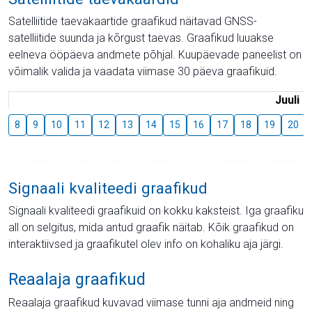
Satelliitide taevakaartide graafikud näitavad GNSS-
satelliitide suunda ja kõrgust taevas. Graafikud luuakse
eelneva ööpäeva andmete põhjal. Kuupäevade paneelist on
võimalik valida ja vaadata viimase 30 päeva graafikuid.
Juuli
8
9
10
11
12
13
14
15
16
17
18
19
20
Signaali kvaliteedi graafikud
Signaali kvaliteedi graafikuid on kokku kaksteist. Iga graafiku
all on selgitus, mida antud graafik näitab. Kõik graafikud on
interaktiivsed ja graafikutel olev info on kohaliku aja järgi.
Reaalaja graafikud
Reaalaja graafikud kuvavad viimase tunni aja andmeid ning