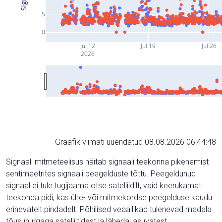
5
0
Jul 12
Jul 19
Jul 26
2026
Graafik viimati uuendatud 08.08.2026 06:44:48
Signaali mitmeteelisus näitab signaali teekonna pikenemist
sentimeetrites signaali peegelduste tõttu. Peegeldunud
signaal ei tule tugijaama otse satelliidilt, vaid keerukamat
teekonda pidi, kas ühe- või mitmekordse peegelduse kaudu
erinevatelt pindadelt. Põhilised veaallikad tulenevad madala
tõusunurgaga satelliitidest ja lähedal asuvatest