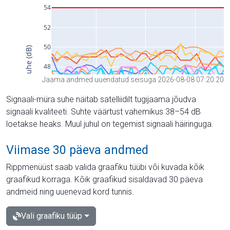
Jaama andmed uuendatud seisuga 2026-08-08 07:20:20
Signaali-müra suhe näitab satelliidilt tugijaama jõudva
signaali kvaliteeti. Suhte väärtust vahemikus 38–54 dB
loetakse heaks. Muul juhul on tegemist signaali häiringuga.
Viimase 30 päeva andmed
Rippmenüüst saab valida graafiku tüübi või kuvada kõik
graafikud korraga. Kõik graafikud sisaldavad 30 päeva
andmeid ning uuenevad kord tunnis.
Vali graafiku tüüp