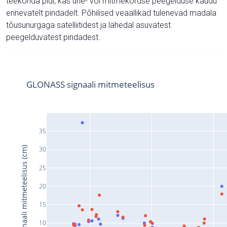
teekonda pidi, kas ühe- või mitmekordse peegelduse kaudu
erinevatelt pindadelt. Põhilised veaallikad tulenevad madala
tõusunurgaga satelliitidest ja lähedal asuvatest
peegelduvatest pindadest.
GLONASS signaali mitmeteelisus
35
Signaali mitmeteelisus (cm)
30
25
20
15
10