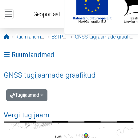
Liigu edasi põhisisu juurde
Geoportaal
Avaleht
Ruumiandmed
ESTPOS
GNSS tugijaamade graafikud
Ava menüü: Ruumiandmed
Ruumiandmed
GNSS tugijaamade graafikud
Tugijaamad
Vergi tugijaam