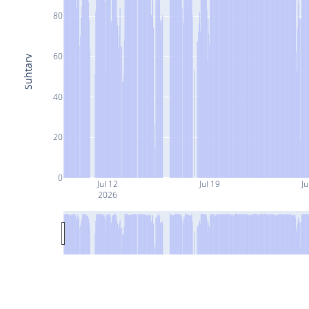
80
60
Suhtarv
40
20
0
Jul 12
Jul 19
Ju
2026